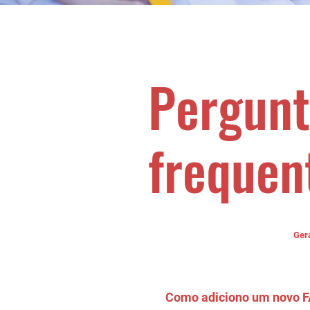
Pergunt
frequen
Configurando sua FAQ
Ger
Como adiciono um novo 