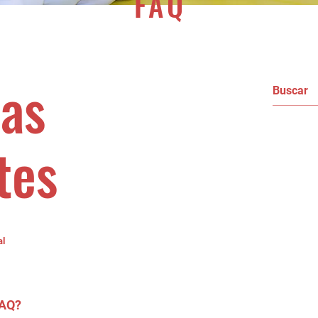
FAQ
as
tes
al
FAQ?