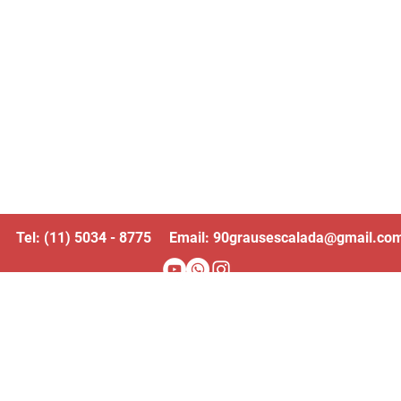
Tel: (11) 5034 - 8775 Email:
90grausescalada@gmail.co