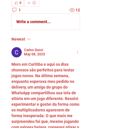
0
1
12
Write a comment...
Newest
Carlos Gucci
May 08, 2025
Moro em Curitiba e aqui os dias 
chuvosos são perfeitos para testar 
jogos novos. Na última semana, 
enquanto esperava meu pedido no 
delivery, um amigo do grupo do 
WhatsApp compartilhou sua tela de 
vitória em um jogo diferente. Resolvi 
experimentar e gostei da forma como 
os multiplicadores aparecem de 
forma inesperada. O que mais me 
surpreendeu foi que, mesmo jogando 
com valores baixos, consegui ativar o 