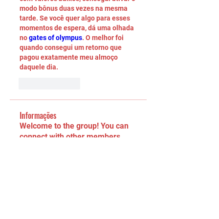
modo bônus duas vezes na mesma 
tarde. Se você quer algo para esses 
momentos de espera, dá uma olhada 
no 
gates of olympus
. O melhor foi 
quando consegui um retorno que 
pagou exatamente meu almoço 
daquele dia.
Like
Reply
Informações
Welcome to the group! You can
connect with other members,
ge
...
Leia Mais
membros
Secretplayer Warrior
Seguir