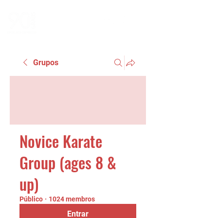
Grupos
Novice Karate
Group (ages 8 &
up)
Público
·
1024 membros
Entrar