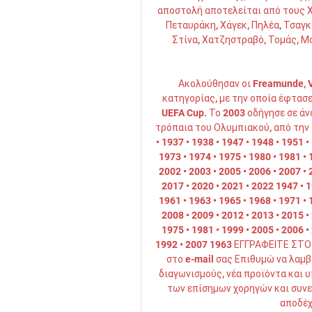
αποστολή αποτελείται από τους Χο
Πεταυράκη, Χάγεκ, Πηλέα, Τσαγκ
Στίνα, Χατζηστραβό, Τομάς, Μο
Ακολούθησαν οι Freamunde, Vi
κατηγορίας, με την οποία έφτασε
UEFA Cup. Το 2003 οδήγησε σε άν
τρόπαια του Ολυμπιακού, από την ί
• 1937 • 1938 • 1947 • 1948 • 1951 •
1973 • 1974 • 1975 • 1980 • 1981 • 1
2002 • 2003 • 2005 • 2006 • 2007 • 2
2017 • 2020 • 2021 • 2022 1947 • 19
1961 • 1963 • 1965 • 1968 • 1971 • 1
2008 • 2009 • 2012 • 2013 • 2015 • 
1975 • 1981 • 1999 • 2005 • 2006 • 
1992 • 2007 1963 ΕΓΓΡΑΦΕΙΤΕ ΣΤΟ
στο e-mail σας Επιθυμώ να λαμβ
διαγωνισμούς, νέα προϊόντα και υ
των επίσημων χορηγών και συνε
αποδέχ