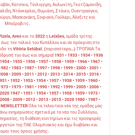
βάν, Κατσίκα, Τσιλιγγίρη, Αυλωνίτη, Γκοτζαμανίδη, 
αλίδη, Ντάνκερλαϊ, Θυμιάνη, Στάικο, Ουεντραόγκο, 
ύργο, Μασκανάκη, Σοφιανό, Γούλερι, Άλεξιτς και 
Μπαΐροβιτς. 

zela, Aves και το 2022 η Leixões, ομάδα τρίτης 
 έως τον τελικό του Κυπέλλου και σε πρόκριση στο 
οδο τη Vitória Setúbal. (περισσότερα…) ΤΡΟΠΑΙΑ Τα 
δρυσή του έως και σήμερα! 1931 • 1933 • 1934 • 1936 
 1954 • 1955 • 1956 • 1957 • 1958 • 1959 • 1966 • 1967 • 
982 • 1983 • 1987 • 1997 • 1998 • 1999 • 2000 • 2001 • 
008 • 2009 • 2011 • 2012 • 2013 • 2014 • 2015 • 2016 • 
51 • 1952 • 1953 • 1954 • 1957 • 1958 • 1959 • 1960 • 
973 • 1975 • 1981 • 1990 • 1992 • 1999 • 2005 • 2006 • 
2020 1947 • 1951 • 1954 • 1957 • 1958 • 1959 • 1973 • 
2008 • 2009 • 2012 • 2013 • 2015 • 2020 1980 • 1987 • 
 NEWSLETTER Όλα τα τελευταία νέα της ομάδας μας 
άνω ενημερώσεις σχετικά με τα νέα του Συλλόγου, 
πηρεσίες, τη διάθεση εισιτηρίων και τις προσφορές 
ργατών της ΠΑΕ Ολυμπιακός και έχω διαβάσει και 
ομαι τους όρους χρήσης. 
