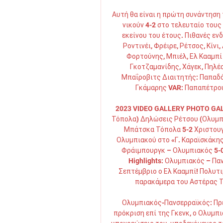
Αυτή θα είναι η πρώτη συνάντηση 
νικούν 4-2 στο τελευταίο τους 
εκείνου του έτους. Πιθανές εν
Ροντινέι, Φρέιρε, Ρέτσος, Κίνι
Φορτούνης, Μπιέλ, Ελ Κααμπί 
Γκοτζαμανίδης, Χάγεκ, Πηλέας
Μπαΐροβιτς Διαιτητής: Παπαδό
Γκάμαρης VAR: Παπαπέτρου
2023 VIDEO GALLERY PHOTO GAL
Τόπολα) Δηλώσεις Ρέτσου (Ολυμπ
Μπάτσκα Τόπολα 5-2 Χριστουγ
Ολυμπιακού στο «Γ. Καραϊσκάκης»
Φράιμπουργκ – Ολυμπιακός 5-0
Highlights: Ολυμπιακός – Πα
Σεπτέμβριο ο Ελ Κααμπί! Πολυτι
παρακάμερα του Αστέρας Τρ
Ολυμπιακός-Πανσερραϊκός: Πρ
πρόκριση επί της Γκενκ, ο Ολυμπι