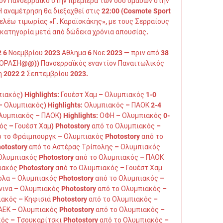
ον Πανσερραϊκό στην πρεμιέρα των δύο ομάδων στην 
 αναμέτρηση θα διεξαχθεί στις 22:00 (Cosmote Sport 
 ελέω τιμωρίας «Γ. Καραϊσκάκης», με τους Σερραίους 
κατηγορία μετά από δώδεκα χρόνια απουσίας. 

6 Νοεμβρίου 2023 Αθλημα 6 Νοε 2023 — πριν από 38 
ΡΑΣΗ@@)) Πανσερραϊκός εναντίον Παναιτωλικός 
 2022 2 Σεπτεμβρίου 2023.

ακός) Highlights: Γουέστ Χαμ – Ολυμπιακός 1-0 
 Ολυμπιακός) Highlights: Ολυμπιακός – ΠΑΟΚ 2-4 
λυμπιακός – ΠΑΟΚ) Highlights: ΟΦΗ – Ολυμπιακός 0-
ός – Γουέστ Χαμ) Photostory από το Ολυμπιακός – 
 το Φράιμπουργκ – Ολυμπιακός Photostory από το 
otostory από το Αστέρας Τρίπολης – Ολυμπιακός 
 Ολυμπιακός Photostory από το Ολυμπιακός – ΠΑΟΚ 
ακός Photostory από το Ολυμπιακός – Γουέστ Χαμ 
λα – Ολυμπιακός Photostory από το Ολυμπιακός – 
νινα – Ολυμπιακός Photostory από το Ολυμπιακός – 
ακός – Κηφισιά Photostory από το Ολυμπιακός – 
ΑΕΚ – Ολυμπιακός Photostory από το Ολυμπιακός – 
ός – Τσουκαρίτσκι Photostory από το Ολυμπιακός – 