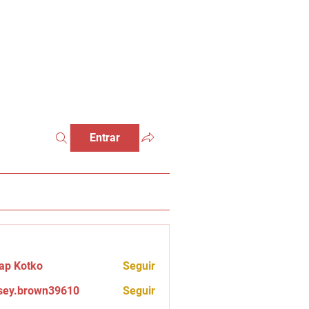
Entrar
ap Kotko
Seguir
sey.brown39610
Seguir
brown39610