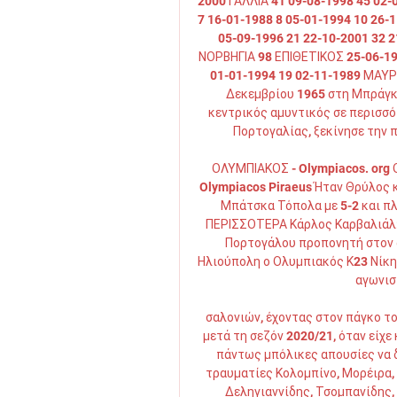
2000 ΓΑΛΛΙΑ 41 09-08-1998 45 02-
7 16-01-1988 8 05-01-1994 10 26-
05-09-1996 21 22-10-2001 32 2
ΝΟΡΒΗΓΙΑ 98 ΕΠΙΘΕΤΙΚΟΣ 25-06-19
01-01-1994 19 02-11-1989 ΜΑΥΡ
Δεκεμβρίου 1965 στη Μπράγκ
κεντρικός αμυντικός σε περισσό
Πορτογαλίας, ξεκίνησε την π
ΟΛΥΜΠΙΑΚΟΣ - Olympiacos. org﻿ Ο
Olympiacos Piraeus Ήταν Θρύλος κ
Μπάτσκα Τόπολα με 5-2 και πλ
ΠΕΡΙΣΣΟΤΕΡΑ Κάρλος Καρβαλιάλ: 
Πορτογάλου προπονητή στον 
Ηλιούπολη ο Ολυμπιακός Κ23 Νίκη 
αγωνιστ
σαλονιών, έχοντας στον πάγκο το
μετά τη σεζόν 2020/21, όταν είχε
πάντως μπόλικες απουσίες να δ
τραυματίες Κολομπίνο, Μορέιρα, 
Δεληγιαννίδης, Τσομπανίδης,