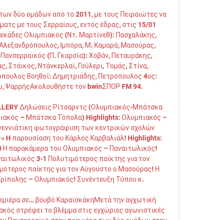
των δύο ομάδων από το 2011, με τους Πειραιώτες να 
ματς με τους Σερραίους, εντός έδρας, στις 15/01 
δεκάδες Ολυμπιακός (Ντ. Μαρτίνεθ): Πασχαλάκης, 
, Αλεξανδρόπουλος, Ιμπόρα, Μ. Καμαρά, Μασούρας, 
Πανσερραϊκός (Π. Γκαρσία): Χοβάν, Πεταυράκης, 
, Στάικος, Ντάνκερλαϊ, Γούλερι, Τομάς, Στίνα, 
πουλος Βοηθοί: Δημητριάδης, Πετρόπουλος 4ος: 
, ΨαρρήςΑκολουθήστε τον bwinΣΠΟΡ FM 94. 

LERY Δηλώσεις Ρίτσαρντς (Ολυμπιακός-Μπάτσκα 
ιακός – Μπάτσκα Τόπολα) Highlights: Ολυμπιακός – 
εννιάτικη φωτογράφιση των κεντρικών σχολών 
 H παρουσίαση του Κάρλος Καρβαλιάλ! Highlights: 
 Η παρακάμερα του Ολυμπιακός – Παναιτωλικός! 
ναιτωλικός 3-1 Πολυτιμότερος παίκτης για τον 
μότερος παίκτης για τον Αύγουστο ο Μασούρας! Η 
ίπολης – Ολυμπιακός! Συνέντευξη Τύπου κ. 

εμιέρα σε… βουβό ΚαραϊσκάκηΜετά την αγχωτική 
ακός στρέφει το βλέμμα στις εγχώριες αγωνιστικές 