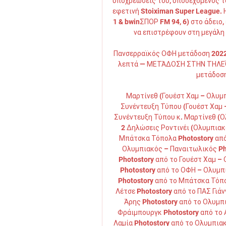
υποχρεώσεις του, υποδεχόμενος τ
εφετινή Stoiximan Super League. Η
1 & bwinΣΠΟΡ FM 94, 6) στο άδειο,
να επιστρέφουν στη μεγάλη 
Πανσερραϊκός ΟΦΗ μετάδοση 2022 
λεπτά — ΜΕΤΆΔΟΣΗ ΣΤΗΝ ΤΗΛΕΌ
μετάδοση
Μαρτίνεθ (Γουέστ Χαμ – Ολυμπι
Συνέντευξη Τύπου (Γουέστ Χαμ –
Συνέντευξη Τύπου κ. Μαρτίνεθ (Ο
2 Δηλώσεις Ροντινέι (Ολυμπιακ
Μπάτσκα Τόπολα Photostory από
Ολυμπιακός – Παναιτωλικός Ph
Photostory από το Γουέστ Χαμ –
Photostory από το ΟΦΗ – Ολυμπι
Photostory από το Μπάτσκα Τόπο
Λέτσε Photostory από το ΠΑΣ Γιάν
Άρης Photostory από το Ολυμπι
Φράιμπουργκ Photostory από το 
Λαμία Photostory από το Ολυμπιακ