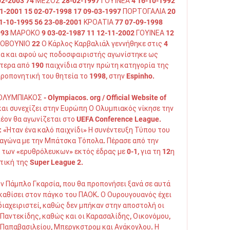
02-2003 74 ΜΕΣΟΣ 28-02-1997 ΓΟΥΪΝΕΑ 4 16-10-1992 
11-2001 15 02-07-1998 17 09-03-1997 ΠΟΡΤΟΓΑΛΙΑ 20 
1-10-1995 56 23-08-2001 ΚΡΟΑΤΙΑ 77 07-09-1998 
93 ΜΑΡΟΚΟ 9 03-02-1987 11 12-11-2002 ΓΟΥΙΝΕΑ 12 
ΟΒΟΥΝΙΟ 22 Ο Κάρλος Καρβαλιάλ γεννήθηκε στις 4 
α και αφού ως ποδοσφαιριστής αγωνίστηκε ως 
τερα από 190 παιχνίδια στην πρώτη κατηγορία της 
ροπονητική του θητεία το 1998, στην Espinho. 

ΛΥΜΠΙΑΚΟΣ - Olympiacos. org / Official Website of 
αι συνεχίζει στην Ευρώπη Ο Ολυμπιακός νίκησε την 
έον θα αγωνίζεται στο UEFA Conference League. 
«Ήταν ένα καλό παιχνίδι» Η συνέντευξη Τύπου του 
αγώνα με την Μπάτσκα Τόπολα. Πέρασε από την 
των «ερυθρόλευκων» εκτός έδρας με 0-1, για τη 12η 
ική της Super League 2. 

ν Πάμπλο Γκαρσία, που θα προπονήσει ξανά σε αυτά 
 καθίσει στον πάγκο του ΠΑΟΚ. Ο Ουρουγουανός έχει 
ιαχειριστεί, καθώς δεν μπήκαν στην αποστολή οι 
Παντεκίδης, καθώς και οι Καρασαλίδης, Οικονόμου, 
 Παπαβασιλείου, Μπεργκστρομ και Ανάκογλου. Η 