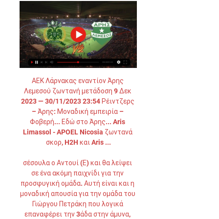
ΑΕΚ Λάρνακας εναντίον Άρης 
Λεμεσού ζωντανή μετάδοση 9 Δεκ 
2023 — 30/11/2023 23:54 Ρέιντζερς 
– Άρης: Μοναδική εμπειρία – 
Φοβερή... Εδώ στο Άρης... Aris 
Limassol - APOEL Nicosia ζωντανά 
σκορ, H2H και Aris ...

σέσουλα ο Αντουί (Ε) και θα λείψει 
σε ένα ακόμη παιχνίδι για την 
προσφυγική ομάδα. Αυτή είναι και η 
μοναδική απουσία για την ομάδα του 
Γιώργου Πετράκη που λογικά 
επαναφέρει την 3άδα στην άμυνα, 