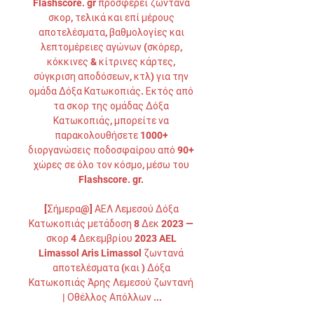
Flashscore. gr προσφέρει ζωντανά 
σκορ, τελικά και επί μέρους 
αποτελέσματα, βαθμολογίες και 
λεπτομέρειες αγώνων (σκόρερ, 
κόκκινες & κίτρινες κάρτες, 
σύγκριση αποδόσεων, κτλ) για την 
ομάδα Δόξα Κατωκοπιάς. Εκτός από 
τα σκορ της ομάδας Δόξα 
Κατωκοπιάς, μπορείτε να 
παρακολουθήσετε 1000+ 
διοργανώσεις ποδοσφαίρου από 90+ 
χώρες σε όλο τον κόσμο, μέσω του 
Flashscore. gr. 

[Σήμερα@] ΑΕΛ Λεμεσού Δόξα 
Κατωκοπιάς μετάδοση 8 Δεκ 2023 — 
σκορ 4 Δεκεμβρίου 2023 AEL 
Limassol Aris Limassol ζωντανά 
αποτελέσματα (και ) Δόξα 
Κατωκοπιάς Άρης Λεμεσού ζωντανή 
| Οθέλλος Απόλλων ...
