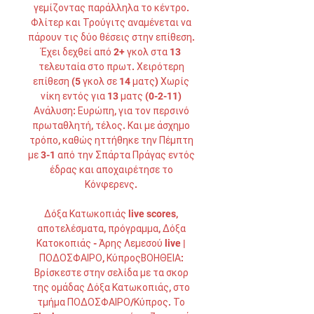
γεμίζοντας παράλληλα το κέντρο. 
Φλίτερ και Τρούγιτς αναμένεται να 
πάρουν τις δύο θέσεις στην επίθεση. 
Έχει δεχθεί από 2+ γκολ στα 13 
τελευταία στο πρωτ. Χειρότερη 
επίθεση (5 γκολ σε 14 ματς) Χωρίς 
νίκη εντός για 13 ματς (0-2-11) 
Ανάλυση: Ευρώπη, για τον περσινό 
πρωταθλητή, τέλος. Και με άσχημο 
τρόπο, καθώς ηττήθηκε την Πέμπτη 
με 3-1 από την Σπάρτα Πράγας εντός 
έδρας και αποχαιρέτησε το 
Κόνφερενς. 

Δόξα Κατωκοπιάς live scores, 
αποτελέσματα, πρόγραμμα, Δόξα 
Κατοκοπιάς - Άρης Λεμεσού live | 
ΠΟΔΟΣΦΑΙΡΟ, ΚύπροςΒΟΗΘΕΙΑ: 
Βρίσκεστε στην σελίδα με τα σκορ 
της ομάδας Δόξα Κατωκοπιάς, στο 
τμήμα ΠΟΔΟΣΦΑΙΡΟ/Κύπρος. Το 