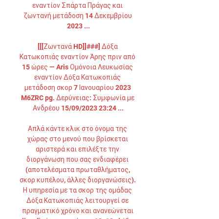
εναντίον Σπάρτα Πράγας και 
ζωντανή μετάδοση 14 Δεκεμβρίου 
2023 ...

[[[Ζωντανά HD]]###] Δόξα 
Κατωκοπιάς εναντίον Άρης πριν από 
15 ώρες — Aris Ομόνοια Λευκωσίας 
εναντίον Δόξα Κατωκοπιάς 
μετάδοση σκορ 7 Ιανουαρίου 2023 
M6ZRC pg. Δερύνειας: Συμφωνία με 
Ανδρέου 15/09/2023 23:24 ...

Απλά κάντε κλικ στο όνομα της 
χώρας στο μενού που βρίσκεται 
αριστερά και επιλέξτε την 
διοργάνωση που σας ενδιαφέρει 
(αποτελέσματα πρωταθλήματος, 
σκορ κυπέλου, άλλες διοργανώσεις). 
Η υπηρεσία με τα σκορ της ομάδας 
Δόξα Κατωκοπιάς λειτουργεί σε 
πραγματικό χρόνο και ανανεώνεται 