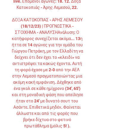
live. Επόμενοι αγώνες: 18. 12. Δόξα 
Κατοκοπιάς - Άρης Λεμεσού, 22. 

ΔΟΞΑ ΚΑΤΩΚΟΠΙΑΣ - ΑΡΗΣ ΛΕΜΕΣΟΥ 
(18/12/23) | ΠΡΟΓΝΩΣΤΙΚΑ - 
ΣΤΟΙΧΗΜΑ - ΑΝΑΛΥΣΗΑνάλυση: Ο 
κατήφορος συνεχίζεται ακόμα... 13η 
ήττα σε 14 αγώνες για την ομάδα του 
Γιώργου Πετράκη, με τον Ελλαδίτη να 
δείχνει ότι δεν έχει το «κλειδί» να 
αντιστρέψει τα κακώς έχοντα. Αυτή 
τη φορά έχασε με 2-0 από την ΑΕΛ 
στην Λεμεσό πραγματοποιώντας μια 
ακόμη κακή εμφάνιση. Δέχθηκε από 
ένα γκολ σε κάθε ημίχρονο (34', 65') 
και στη μοναδική φάση που απείλησε 
ήταν στο 24' με δυνατό σουτ του 
Ασάντε. Επιθετικά μηδέν. Φαίνεται 
άλλωστε και από τις φορές που 
βρήκε δίχτυα στο φετινό 
πρωτάθλημα (μόλις 5! ). 
