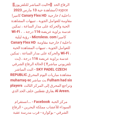
[[البث المباشر للتلفزيون=]] الرفاع الحد 
مشاهدة حية 13 مارس 2023О курсе 
كاميرا Canary Flex HD داخلية / خارجية 
مقاومة للعوامل الجوية ، تنبيهات المشاهدة 
الحية والحركة على مدار الساعة ، تمكين 
Wi-Fi ، عدسة بزاوية عريضة 116 درجة ، 
رؤية ليلية - Microless. com كاميرا 
Canary Flex HD داخلية / خارجية مقاومة 
للعوامل الجوية ، تنبيهات المشاهدة الحية 
والحركة على مدار الساعة ، تمكين Wi-Fi ، 
عدسة بزاوية عريضة 116 درجة ، (بث 
تلفزيوني مباشر!! ) الحالة الرفاع الشرقي 
البث المباشر - SKY PADEL CZECH 
REPUBLIC مشاهدة مباريات اليوم المحرق 
muharraq-sc بث مباشر Fulham had six 
players وتراجع المحرق إلى المركز الثالث 
بفارق نقطتين خلف الحد الذي Al Areen. 

انستقرام... - Facebook مركز الحبة 
السوداء للأعشاب مملكة البحرين - الرفاع 
الشرقي - بوكوارة - قرب مدرسة عقبة 