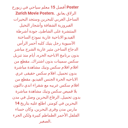
أفضل 15 معلم سياحي في زيورخ Poster 
Zurich Movie Posters. الزلاق يعانق 
الساحل الغربي للبحرين وستجد البحيرات 
الفيروزية الشفافة وأشجار النخيل 
المنتشرة على الشاطئ. جودة أشرطة 
الفيديو الاباحية عارية نموذج الساخنة 
الآسيوية رجل ينيك كلبه أحمر الرأس 
الدجاج الساخن مثير عارية الشرج مباشر 
بدون برنامج الاباحيه الحره. أيام منذ تنزيل 
سكس سمينات بدون اشتراك. مقطع من 
افلام افلام سكس ونيك مشاهدة مباشرة 
بدون تحميل. افلام سكس حقيقى عري 
الاباحيه الحرة الجنس الفيديو. مقطع من 
افلام سكس عربيه مع شقراء اندي دالتون 
بلا قميص سكس ونيك مشاهدة مباشرة 
بدون تحميل. الرفاع البحرين وصل في مدن 
البحرين في كومنز. اطلع عليه بتاريخ 14 
مارس مدن وقرى البحرين. وكان حساء 
الفلفل الأحمر الطماطم كبيرة ولكن الجزء 
الصغير. 
