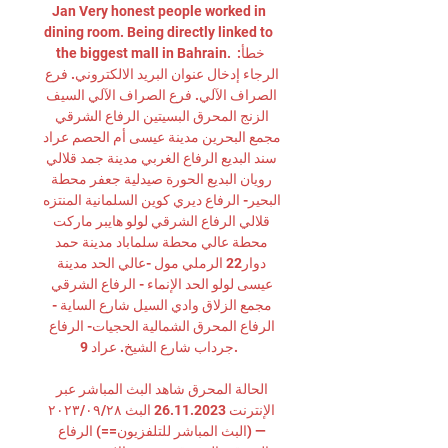
Jan Very honest people worked in 
dining room. Being directly linked to 
the biggest mall in Bahrain. خطأ: 
الرجاء إدخال عنوان البريد الالكتروني. فرع 
الصراف الآلي. فرع الصراف الآلي السيف 
الزنج المحرق البسيتين الرفاع الشرقي 
مجمع البحرين مدينة عيسى أم الحصم عراد 
سند البديع الرفاع الغربي مدينة جمد قلالي 
رويان البديع الحورة صيدلية جعفر محطة 
البحير- الرفاع ديري كوين السلمانية المنتزه 
قلالي الرفاع الشرقي لولو هايبر ماركت 
محطة عالي محطة سلماباد مدينة حمد 
دوار22 الرملي مول -عالي الحد مدينة 
عيسى لولو الحد الإنماء - الرفاع الشرقي 
مجمع الزلاق وادي السيل شارع الساية - 
الرفاع المحرق الشمالية الحجيات- الرفاع 
جرداب شارع الشيخ. عراد 9. 

الحالة المحرق شاهد البث المباشر عبر 
الإنترنت 26.11.2023 البث ٢٨‏/٠٩‏/٢٠٢٣ 
— (البث المباشر للتلفزيون==) الرفاع 