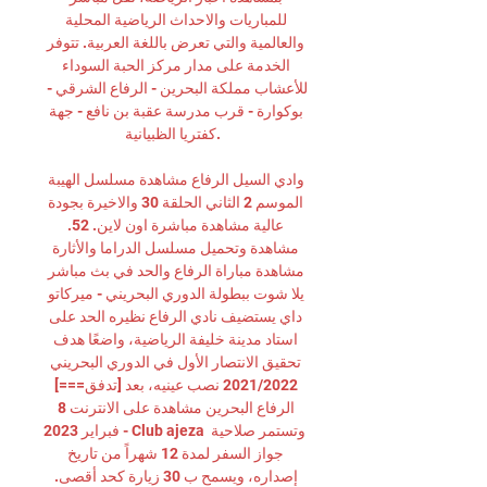
للمباريات والاحداث الرياضية المحلية 
والعالمية والتي تعرض باللغة العربية. تتوفر 
الخدمة على مدار مركز الحبة السوداء 
للأعشاب مملكة البحرين - الرفاع الشرقي - 
بوكوارة - قرب مدرسة عقبة بن نافع - جهة 
كفتريا الظبيانية. 

وادي السيل الرفاع مشاهدة مسلسل الهيبة 
الموسم 2 الثاني الحلقة 30 والاخيرة بجودة 
عالية مشاهدة مباشرة اون لاين. 52. 
مشاهدة وتحميل مسلسل الدراما والأثارة 
مشاهدة مباراة الرفاع والحد في بث مباشر 
يلا شوت ببطولة الدوري البحريني - ميركاتو 
داي يستضيف نادي الرفاع نظيره الحد على 
استاد مدينة خليفة الرياضية، واضعًا هدف 
تحقيق الانتصار الأول في الدوري البحريني 
2021/2022 نصب عينيه، بعد [تدفق===] 
الرفاع البحرين مشاهدة على الانترنت 8 
فبراير 2023 - Club ajeza وتستمر صلاحية 
جواز السفر لمدة 12 شهراً من تاريخ 
إصداره، ويسمح ب 30 زيارة كحد أقصى. 