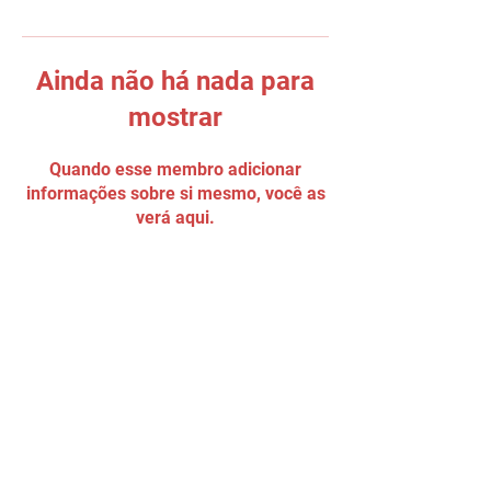
Ainda não há nada para
mostrar
Quando esse membro adicionar
informações sobre si mesmo, você as
verá aqui.
Tel:
(11) 5034 - 8775
Email:
90grausescalada@gmail.com