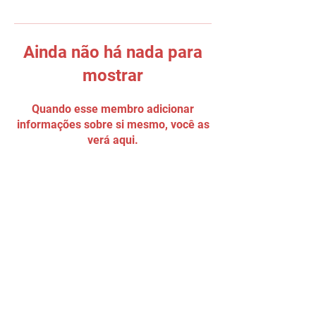
Ainda não há nada para
mostrar
Quando esse membro adicionar
informações sobre si mesmo, você as
verá aqui.
Tel:
(11) 5034 - 8775
Email:
90grausescalada@gmail.com