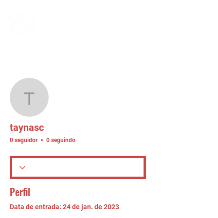
Mais ações
Seguir
taynasc
taynasc
0 seguidor
0 seguindo
Perfil
Data de entrada: 24 de jan. de 2023