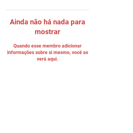
Ainda não há nada para
mostrar
Quando esse membro adicionar
informações sobre si mesmo, você as
verá aqui.
Tel:
(11) 5034 - 8775
Email:
90grausescalada@gmail.com