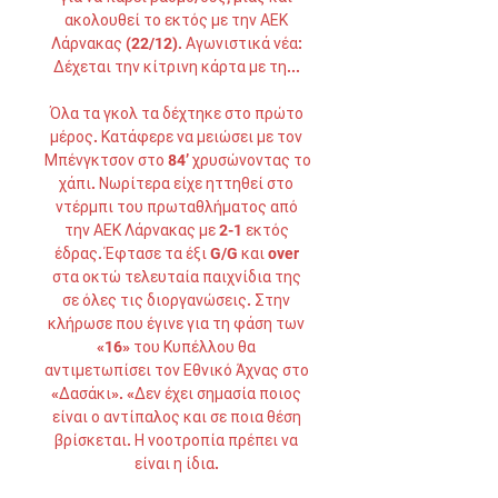
ακολουθεί το εκτός με την ΑΕΚ 
Λάρνακας (22/12). Αγωνιστικά νέα: 
Δέχεται την κίτρινη κάρτα με τη... 

Όλα τα γκολ τα δέχτηκε στο πρώτο 
μέρος. Κατάφερε να μειώσει με τον 
Μπένγκτσον στο 84’ χρυσώνοντας το 
χάπι. Νωρίτερα είχε ηττηθεί στο 
ντέρμπι του πρωταθλήματος από 
την ΑΕΚ Λάρνακας με 2-1 εκτός 
έδρας. Έφτασε τα έξι G/G και over 
στα οκτώ τελευταία παιχνίδια της 
σε όλες τις διοργανώσεις. Στην 
κλήρωσε που έγινε για τη φάση των 
«16» του Κυπέλλου θα 
αντιμετωπίσει τον Εθνικό Άχνας στο 
«Δασάκι». «Δεν έχει σημασία ποιος 
είναι ο αντίπαλος και σε ποια θέση 
βρίσκεται. Η νοοτροπία πρέπει να 
είναι η ίδια. 
