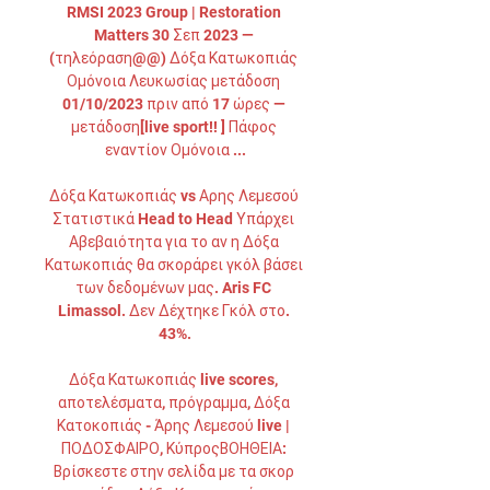
RMSI 2023 Group | Restoration 
Matters 30 Σεπ 2023 — 
(τηλεόραση@@) Δόξα Κατωκοπιάς 
Ομόνοια Λευκωσίας μετάδοση 
01/10/2023 πριν από 17 ώρες — 
μετάδοση[live sport!! ] Πάφος 
εναντίον Ομόνοια ...

Δόξα Κατωκοπιάς vs Αρης Λεμεσού 
Στατιστικά Head to Head Υπάρχει 
Αβεβαιότητα για το αν η Δόξα 
Κατωκοπιάς θα σκοράρει γκόλ βάσει 
των δεδομένων μας. Aris FC 
Limassol. Δεν Δέχτηκε Γκόλ στο. 
43%.

Δόξα Κατωκοπιάς live scores, 
αποτελέσματα, πρόγραμμα, Δόξα 
Κατοκοπιάς - Άρης Λεμεσού live | 
ΠΟΔΟΣΦΑΙΡΟ, ΚύπροςΒΟΗΘΕΙΑ: 
Βρίσκεστε στην σελίδα με τα σκορ 