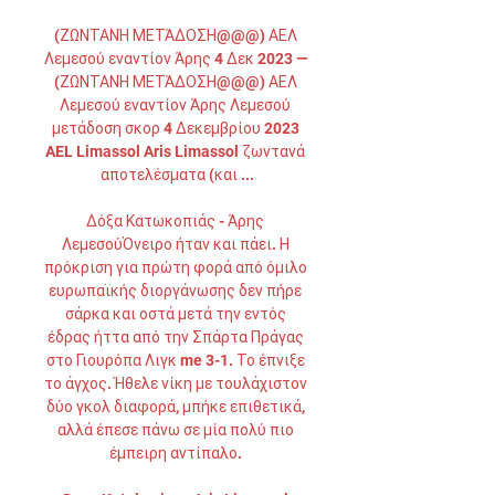
(ΖΩΝΤΑΝΉ ΜΕΤΆΔΟΣΗ@@@) ΑΕΛ 
Λεμεσού εναντίον Άρης 4 Δεκ 2023 — 
(ΖΩΝΤΑΝΉ ΜΕΤΆΔΟΣΗ@@@) ΑΕΛ 
Λεμεσού εναντίον Άρης Λεμεσού 
μετάδοση σκορ 4 Δεκεμβρίου 2023 
AEL Limassol Aris Limassol ζωντανά 
αποτελέσματα (και ...

Δόξα Κατωκοπιάς - Άρης 
ΛεμεσούΌνειρο ήταν και πάει. Η 
πρόκριση για πρώτη φορά από όμιλο 
ευρωπαϊκής διοργάνωσης δεν πήρε 
σάρκα και οστά μετά την εντός 
έδρας ήττα από την Σπάρτα Πράγας 
στο Γιουρόπα Λιγκ me 3-1. Το έπνιξε 
το άγχος. Ήθελε νίκη με τουλάχιστον 
δύο γκολ διαφορά, μπήκε επιθετικά, 
αλλά έπεσε πάνω σε μία πολύ πιο 
έμπειρη αντίπαλο. 
