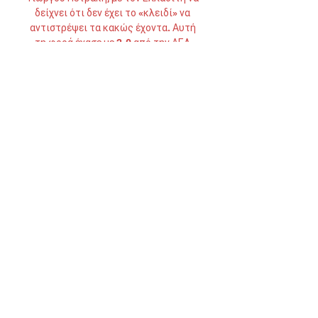
δείχνει ότι δεν έχει το «κλειδί» να 
αντιστρέψει τα κακώς έχοντα. Αυτή 
τη φορά έχασε με 2-0 από την ΑΕΛ 
στην Λεμεσό πραγματοποιώντας μια 
ακόμη κακή εμφάνιση. Δέχθηκε από 
ένα γκολ σε κάθε ημίχρονο (34', 65') 
και στη μοναδική φάση που απείλησε 
ήταν στο 24' με δυνατό σουτ του 
Ασάντε. Επιθετικά μηδέν. 

Και με άσχημο τρόπο, καθώς 
ηττήθηκε την Πέμπτη με 3-1 από την 
Σπάρτα Πράγας εντός έδρας και 
αποχαιρέτησε το Κόνφερενς. Έκανε 
το χειρότερό του ημίχρονο. Δέχθηκε 
και τα τρία γκολ σε αυτό (4', 11', 
45+1'). Και να σκεφτεί κανείς ότι 
ήθελε νίκη με δύο γκολ διαφορά... Το 
μόνο που κατάφερε ήταν να μειώσει 
στο 84' με ωραίο πλασέ του 
Μπένγκτσον. 
