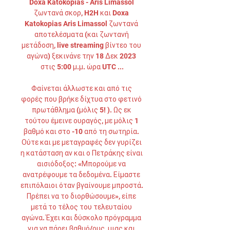
Doxa Katokopias - Aris Limassol 
ζωντανά σκορ, H2H και Doxa 
Katokopias Aris Limassol ζωντανά 
αποτελέσματα (και ζωντανή 
μετάδοση, live streaming βίντεο του 
αγώνα) ξεκινάνε την 18 Δεκ 2023 
στις 5:00 μ.μ. ώρα UTC ...

Φαίνεται άλλωστε και από τις 
φορές που βρήκε δίχτυα στο φετινό 
πρωτάθλημα (μόλις 5! ). Ως εκ 
τούτου έμεινε ουραγός, με μόλις 1 
βαθμό και στο -10 από τη σωτηρία. 
Ούτε και με μεταγραφές δεν γυρίζει 
η κατάσταση αν και ο Πετράκης είναι 
αισιόδοξος: «Μπορούμε να 
ανατρέψουμε τα δεδομένα. Είμαστε 
επιπόλαιοι όταν βγαίνουμε μπροστά. 
Πρέπει να το διορθώσουμε», είπε 
μετά το τέλος του τελευταίου 
αγώνα. Έχει και δύσκολο πρόγραμμα 
για να πάρει βαθμό/ους, μιας και 