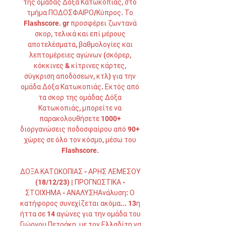
της ομάδας Δόξα Κατωκοπιάς, στο 
τμήμα ΠΟΔΟΣΦΑΙΡΟ/Κύπρος. Το 
Flashscore. gr προσφέρει ζωντανά 
σκορ, τελικά και επί μέρους 
αποτελέσματα, βαθμολογίες και 
λεπτομέρειες αγώνων (σκόρερ, 
κόκκινες & κίτρινες κάρτες, 
σύγκριση αποδόσεων, κτλ) για την 
ομάδα Δόξα Κατωκοπιάς. Εκτός από 
τα σκορ της ομάδας Δόξα 
Κατωκοπιάς, μπορείτε να 
παρακολουθήσετε 1000+ 
διοργανώσεις ποδοσφαίρου από 90+ 
χώρες σε όλο τον κόσμο, μέσω του 
Flashscore. 

ΔΟΞΑ ΚΑΤΩΚΟΠΙΑΣ - ΑΡΗΣ ΛΕΜΕΣΟΥ 
(18/12/23) | ΠΡΟΓΝΩΣΤΙΚΑ - 
ΣΤΟΙΧΗΜΑ - ΑΝΑΛΥΣΗΑνάλυση: Ο 
κατήφορος συνεχίζεται ακόμα... 13η 
ήττα σε 14 αγώνες για την ομάδα του 
Γιώργου Πετράκη, με τον Ελλαδίτη να 