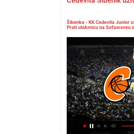
Cedevita Šibenik uži
Šibenka - KK Cedevita Junior u
Prati utakmicu na Sofascoreu sa