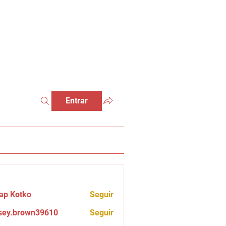
Entrar
ap Kotko
Seguir
sey.brown39610
Seguir
brown39610