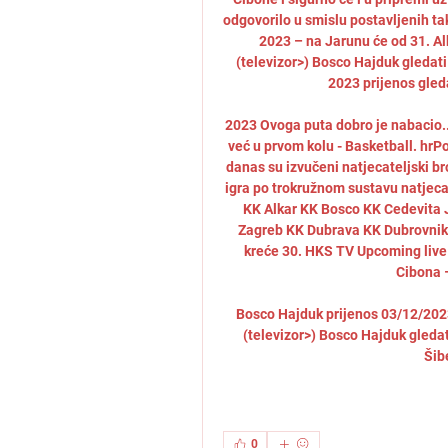
odgovorilo u smislu postavljenih t
2023 – na Jarunu će od 31. Al
(televizor>) Bosco Hajduk gledati 
2023 prijenos gleda
2023 Ovoga puta dobro je nabacio..
već u prvom kolu - Basketball. hrPo
danas su izvučeni natjecateljski br
igra po trokružnom sustavu natjecan
KK Alkar KK Bosco KK Cedevita 
Zagreb KK Dubrava KK Dubrovnik 
kreće 30. HKS TV Upcoming liv
Cibona –
Bosco Hajduk prijenos 03/12/2023 
(televizor>) Bosco Hajduk gledat
Šibe
0