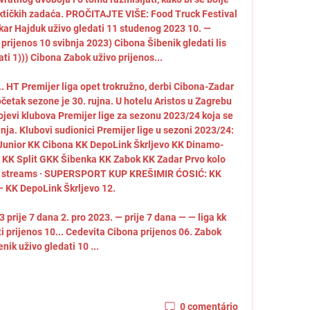
aktičkih zadaća. PROČITAJTE VIŠE: Food Truck Festival 
kar Hajduk uživo gledati 11 studenog 2023 10. — 
prijenos 10 svibnja 2023) Cibona Šibenik gledati lis 
ti 1))) Cibona Zabok uživo prijenos... 

. HT Premijer liga opet trokružno, derbi Cibona-Zadar 
četak sezone je 30. rujna. U hotelu Aristos u Zagrebu 
ojevi klubova Premijer lige za sezonu 2023/24 koja se 
ja. Klubovi sudionici Premijer lige u sezoni 2023/24: 
Junior KK Cibona KK DepoLink Škrljevo KK Dinamo-
KK Split GKK Šibenka KK Zabok KK Zadar Prvo kolo 
e streams · SUPERSPORT KUP KREŠIMIR ĆOSIĆ: KK 
 KK DepoLink Škrljevo 12. 

prije 7 dana 2. pro 2023. — prije 7 dana — — liga kk 
i prijenos 10... Cedevita Cibona prijenos 06. Zabok 
nik uživo gledati 10 ...
0 comentário