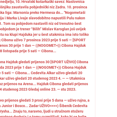
nedjelju, 10. Hrvatski košarkaški savez: Naslovnica 
šnjiku zaustavila pobjednički niz Zadra. 10. prosinca 
ka liga: Marsonia preko Hermesa do... "Nogometaši 
ja i Marka Livaje slavodobitno napustili Pulu nakon 
1. Tom su pobjedom nastavili niz od trenutno šest 
bjedom je trener “Bilih” Mislav Karoglan još uvijek 
 na klupi Hajduka jer u šest utakmica ima isto toliko 
k Cibona uživo 7 prosinca 2023 prije 5 sati — [SPORT 
jenos 30 prije 1 dan — ((NOGOMET<)) Cibona Hajduk 
8 listopada prije 5 sati — Cibona... 

bona Hajduk gledati prijenos 30 [SPORT UŽIVO] Cibona 
pada 2023 prije 1 dan — ((NOGOMET<)) Cibona Hajduk 
e 5 sati — Cibona... Cedevita Alkar uživo gledati 20 
ar uživo gledati 20 studenog 2023 4. — — Utakmica 
uz prijenos na Arena... Hajduk Cibona gledati prijenos 
4 studenog 2023 Gledaj online 23. — stu 2023. 

prijenos gledati 3 prosi prije 5 dana — uživo rujna, a 
a Junior i Bosco... Zadar UŽIVO<<<<) Šibenik Cedevita 
ysha... Znaju to, naravno, ljudi u stručnom stožeru 
vratnog dvoboja i o tomu razmišljati, kako bi se bolje 