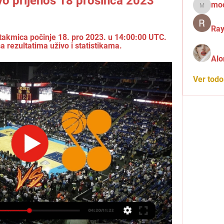
vo prijenos 18 prosinca 2023
mo
mochid
Ray
takmica počinje 18. pro 2023. u 14:00:00 UTC. 
 rezultatima uživo i statistikama.
Alo
Ver tod