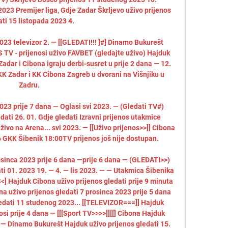
023 Premijer liga, Gdje Zadar Škrljevo uživo prijenos 
ti 15 listopada 2023 4. 

23 televizor 2. — [[GLEDATI!!! ]#] Dinamo Bukurešt 
 TV - prijenosi uživo FAVBET (gledajte uživo) Hajduk 
dar i Cibona igraju derbi-susret u prije 2 dana — 12. 
KK Zadar i KK Cibona Zagreb u dvorani na Višnjiku u 
Zadru. 

023 prije 7 dana — Oglasi svi 2023. — (Gledati TV#) 
ati 26. 01. Gdje gledati Izravni prijenos utakmice 
živo na Arena... svi 2023. — [[Uživo prijenos>>]] Cibona 
 GKK Šibenik 18:00TV prijenos još nije dostupan. 

osinca 2023 prije 6 dana —prije 6 dana — (GLEDATI>>) 
ti 01. 2023 19. — 4. — lis 2023. — — Utakmica Šibenika 
<] Hajduk Cibona uživo prijenos gledati prije 9 minuta 
uživo prijenos gledati 7 prosinca 2023 prije 5 dana 
ledati 11 studenog 2023... [[TELEVIZOR===]] Hajduk 
si prije 4 dana — [[[Sport TV>>>>]][[] Cibona Hajduk 
 — Dinamo Bukurešt Hajduk uživo prijenos gledati 15. 
