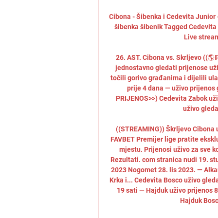
Cibona - Šibenka i Cedevita Junior 
šibenka šibenik Tagged Cedevita
Live stream
26. AST. Cibona vs. Skrljevo ((🌎𝗣𝗿
jednostavno gledati prijenose uži
točili gorivo građanima i dijelili u
prije 4 dana — uživo prijenos 
PRIJENOS>>) Cedevita Zabok uživo
uživo gleda
((STREAMING)) Škrljevo Cibona u
FAVBET Premijer lige pratite eksk
mjestu. Prijenosi uživo za sve ko
Rezultati. com stranica nudi 19. st
2023 Nogomet 28. lis 2023. — Alkar 
Krka i... Cedevita Bosco uživo gleda
19 sati — Hajduk uživo prijenos 8
Hajduk Bosco