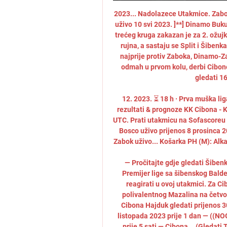
2023... Nadolazece Utakmice. Zabo
uživo 10 svi 2023. ]**] Dinamo Bukur
trećeg kruga zakazan je za 2. ožujk
rujna, a sastaju se Split i Šibenk
najprije protiv Zaboka, Dinamo-Za
odmah u prvom kolu, derbi Cibone
gledati 16
12. 2023. ⏳ 18 h · Prva muška lig
rezultati & prognoze KK Cibona - K
UTC. Prati utakmicu na Sofascoreu s
Bosco uživo prijenos 8 prosinca 20
Zabok uživo... Košarka PH (M): Alkar
— Pročitajte gdje gledati Šiben
Premijer lige sa šibenskog Baldek
reagirati u ovoj utakmici. Za C
polivalentnog Mazalina na četvorc
Cibona Hajduk gledati prijenos 3
listopada 2023 prije 1 dan — ((NO
prije 5 sati — Cibona... (Gledati