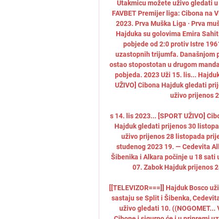
Utakmicu možete uživo gledati u 
FAVBET Premijer liga: Cibona na Vi
2023. Prva Muška Liga · Prva muš
Hajduka su golovima Emira Sahiti
pobjede od 2:0 protiv Istre 196
uzastopnih trijumfa. Današnjom po
ostao stopostotan u drugom mandatu
pobjeda. 2023 Uži 15. lis... Hajdu
UŽIVO] Cibona Hajduk gledati pri
uživo prijenos 2
s 14. lis 2023... [SPORT UŽIVO] Ci
Hajduk gledati prijenos 30 listo
uživo prijenos 28 listopada prij
studenog 2023 19. — Cedevita Alk
Šibenika i Alkara počinje u 18 sati 
07. Zabok Hajduk prijenos 2
[[TELEVIZOR===]] Hajduk Bosco uživo 
sastaju se Split i Šibenka, Cedevit
uživo gledati 10. ((NOGOMET... V
Cibone i sigurno će i u pripremi uz