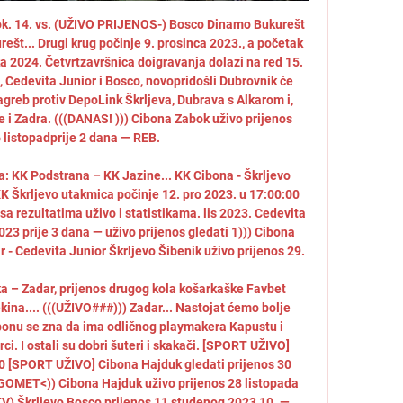
k. 14. vs. (UŽIVO PRIJENOS-) Bosco Dinamo Bukurešt 
ešt... Drugi krug počinje 9. prosinca 2023., a početak 
a 2024. Četvrtzavršnica doigravanja dolazi na red 15. 
a, Cedevita Junior i Bosco, novopridošli Dubrovnik će 
greb protiv DepoLink Škrljeva, Dubrava s Alkarom i, 
 i Zadra. (((DANAS! ))) Cibona Zabok uživo prijenos 
 listopadprije 2 dana — REB. 

a: KK Podstrana – KK Jazine... KK Cibona - Škrljevo 
K Škrljevo utakmica počinje 12. pro 2023. u 17:00:00 
a rezultatima uživo i statistikama. lis 2023. Cedevita 
23 prije 3 dana — uživo prijenos gledati 1))) Cibona 
 - Cedevita Junior Škrljevo Šibenik uživo prijenos 29. 

ka – Zadar, prijenos drugog kola košarkaške Favbet 
ina.... (((UŽIVO###))) Zadar... Nastojat ćemo bolje 
ibonu se zna da ima odličnog playmakera Kapustu i 
i. I ostali su dobri šuteri i skakači. [SPORT UŽIVO] 
0 [SPORT UŽIVO] Cibona Hajduk gledati prijenos 30 
GOMET<)) Cibona Hajduk uživo prijenos 28 listopada 
 TV) Škrljevo Bosco prijenos 11 studenog 2023 10. — 