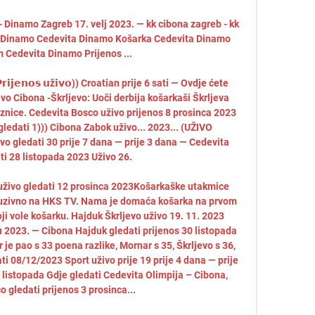
- Dinamo Zagreb 17. velj 2023. — kk cibona zagreb - kk 
 Dinamo Cedevita Dinamo Košarka Cedevita Dinamo 
 Cedevita Dinamo Prijenos ...

𝗶𝗷𝗲𝗻𝗼𝘀 𝘂ž𝗶𝘃𝗼)) Croatian prije 6 sati — Ovdje ćete 
vo Cibona -Škrljevo: Uoči derbija košarkaši Škrljeva 
laznice. Cedevita Bosco uživo prijenos 8 prosinca 2023 
gledati 1))) Cibona Zabok uživo... 2023... (UŽIVO 
 gledati 30 prije 7 dana — prije 3 dana — Cedevita 
ti 28 listopada 2023 Uživo 26. 

živo gledati 12 prosinca 2023Košarkaške utakmice 
luzivno na HKS TV. Nama je domaća košarka na prvom 
ji vole košarku. Hajduk Škrljevo uživo 19. 11. 2023 
u 2023. — Cibona Hajduk gledati prijenos 30 listopada 
je pao s 33 poena razlike, Mornar s 35, Škrljevo s 36, 
ti 08/12/2023 Sport uživo prije 19 prije 4 dana — prije 
 listopada Gdje gledati Cedevita Olimpija – Cibona, 
 gledati prijenos 3 prosinca... 
