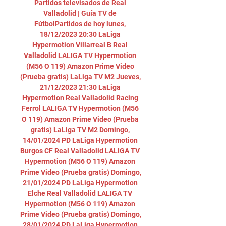
Partidos televisados de Real 
Valladolid | Guía TV de 
FútbolPartidos de hoy lunes, 
18/12/2023 20:30 LaLiga 
Hypermotion Villarreal B Real 
Valladolid LALIGA TV Hypermotion 
(M56 O 119) Amazon Prime Video 
(Prueba gratis) LaLiga TV M2 Jueves, 
21/12/2023 21:30 LaLiga 
Hypermotion Real Valladolid Racing 
Ferrol LALIGA TV Hypermotion (M56 
O 119) Amazon Prime Video (Prueba 
gratis) LaLiga TV M2 Domingo, 
14/01/2024 PD LaLiga Hypermotion 
Burgos CF Real Valladolid LALIGA TV 
Hypermotion (M56 O 119) Amazon 
Prime Video (Prueba gratis) Domingo, 
21/01/2024 PD LaLiga Hypermotion 
Elche Real Valladolid LALIGA TV 
Hypermotion (M56 O 119) Amazon 
Prime Video (Prueba gratis) Domingo, 
28/01/2024 PD LaLiga Hypermotion 