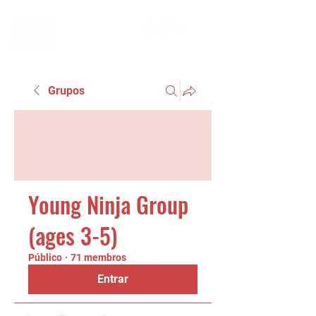
Grupos
Young Ninja Group
(ages 3-5)
Público
·
71 membros
Entrar