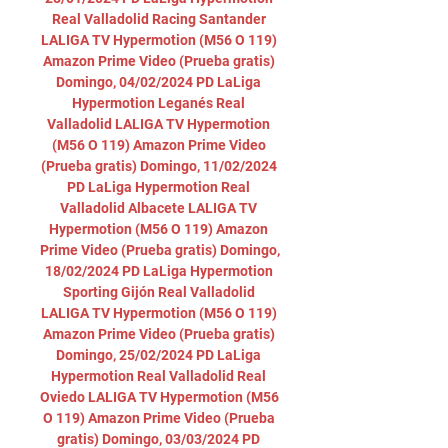
Real Valladolid Racing Santander 
LALIGA TV Hypermotion (M56 O 119) 
Amazon Prime Video (Prueba gratis) 
Domingo, 04/02/2024 PD LaLiga 
Hypermotion Leganés Real 
Valladolid LALIGA TV Hypermotion 
(M56 O 119) Amazon Prime Video 
(Prueba gratis) Domingo, 11/02/2024 
PD LaLiga Hypermotion Real 
Valladolid Albacete LALIGA TV 
Hypermotion (M56 O 119) Amazon 
Prime Video (Prueba gratis) Domingo, 
18/02/2024 PD LaLiga Hypermotion 
Sporting Gijón Real Valladolid 
LALIGA TV Hypermotion (M56 O 119) 
Amazon Prime Video (Prueba gratis) 
Domingo, 25/02/2024 PD LaLiga 
Hypermotion Real Valladolid Real 
Oviedo LALIGA TV Hypermotion (M56 
O 119) Amazon Prime Video (Prueba 
gratis) Domingo, 03/03/2024 PD 