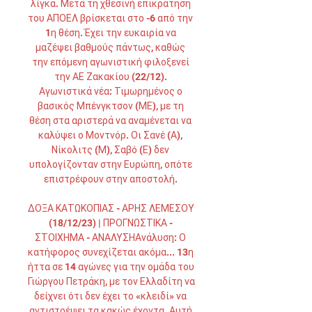
λίγκα. Μετά τη χθεσινή επικράτηση 
του ΑΠΟΕΛ βρίσκεται στο -6 από την 
1η θέση. Έχει την ευκαιρία να 
μαζέψει βαθμούς πάντως, καθώς 
την επόμενη αγωνιστική φιλοξενεί 
την ΑΕ Ζακακίου (22/12). 
Αγωνιστικά νέα: Τιμωρημένος ο 
βασικός Μπένγκτσον (ΜΕ), με τη 
θέση στα αριστερά να αναμένεται να 
καλύψει ο Μοντνόρ. Οι Σανέ (Α), 
Νίκολιτς (Μ), Σαβό (Ε) δεν 
υπολογίζονταν στην Ευρώπη, οπότε 
επιστρέφουν στην αποστολή. 

ΔΟΞΑ ΚΑΤΩΚΟΠΙΑΣ - ΑΡΗΣ ΛΕΜΕΣΟΥ 
(18/12/23) | ΠΡΟΓΝΩΣΤΙΚΑ - 
ΣΤΟΙΧΗΜΑ - ΑΝΑΛΥΣΗΑνάλυση: Ο 
κατήφορος συνεχίζεται ακόμα... 13η 
ήττα σε 14 αγώνες για την ομάδα του 
Γιώργου Πετράκη, με τον Ελλαδίτη να 
δείχνει ότι δεν έχει το «κλειδί» να 
αντιστρέψει τα κακώς έχοντα. Αυτή 