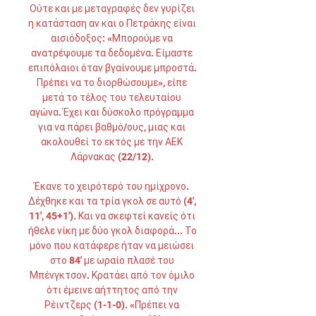
Ούτε και με μεταγραφές δεν γυρίζει 
η κατάσταση αν και ο Πετράκης είναι 
αισιόδοξος: «Μπορούμε να 
ανατρέψουμε τα δεδομένα. Είμαστε 
επιπόλαιοι όταν βγαίνουμε μπροστά. 
Πρέπει να το διορθώσουμε», είπε 
μετά το τέλος του τελευταίου 
αγώνα. Έχει και δύσκολο πρόγραμμα 
για να πάρει βαθμό/ους, μιας και 
ακολουθεί το εκτός με την ΑΕΚ 
Λάρνακας (22/12). 

Έκανε το χειρότερό του ημίχρονο. 
Δέχθηκε και τα τρία γκολ σε αυτό (4', 
11', 45+1'). Και να σκεφτεί κανείς ότι 
ήθελε νίκη με δύο γκολ διαφορά... Το 
μόνο που κατάφερε ήταν να μειώσει 
στο 84' με ωραίο πλασέ του 
Μπένγκτσον. Κρατάει από τον όμιλο 
ότι έμεινε αήττητος από την 
Ρέιντζερς (1-1-0). «Πρέπει να 