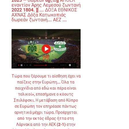
2023 — δωρεάν 8[[ζω]] ΑΠΟΕΛ 
εναντίον Άρης Λεμεσού ζωντανή 
2022 1804. ]] ... ΔΟΞΑ ΕΘΝΙΚΟΣ 
ΑΧΝΑΣ Δόξα Κατωκοπιάς 
δωρεάν ζωντανή... ΑΕΖ ...
Τώρα που ξέρουμε τι αίσθηση έχει να 
παίζεις στην Ευρώπη... Όλα τα 
παιχνίδια από εδώ και πέρα είναι 
τελικοί», επεσήμανε ο κόουτς 
Σπιλέφσκι. Η μετάβαση από Κύπρο 
σε Ευρώπη τον επηρέασε πάντως 
αρνητικά μέχρι τώρα. Προέρχεται 
από την εκτός έδρας ήττα στη 
Λάρνακα από την ΑΕΚ (2-1) στην 