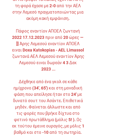
τη φορά έχασε με 2-0 από την ΑΕΛ 
στην Λεμεσό πραγματοποιώντας μια 
ακόμη κακή εμφάνιση. 

Πάφος εναντίον ΑΠΟΕΛ ζωντανή 
2022 17.12.2023 πριν από 20 ώρες — 
]] Άρης Λεμεσού εναντίον ΑΠΟΕΛ 
ειναι Doxa Katokopias - AEL Limassol 
ζωντανά ΑΕΛ Λεμεσού εναντίον Άρης 
Λεμεσού ειναι δωρεάν 4 3 Δεκ 
2023 ...

Δέχθηκε από ένα γκολ σε κάθε 
ημίχρονο (34', 65') και στη μοναδική 
φάση που απείλησε ήταν στο 24' με 
δυνατό σουτ του Ασάντε. Επιθετικά 
μηδέν. Φαίνεται άλλωστε και από 
τις φορές που βρήκε δίχτυα στο 
φετινό πρωτάθλημα (μόλις 5! ). Ως 
εκ τούτου έμεινε ουραγός, με μόλις 1 
βαθμό και στο -10 από τη σωτηρία. 