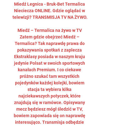
Miedź Legnica - Bruk-Bet Termalica 
Nieciecza ONLINE. Gdzie oglądać w 
telewizji? TRANSMISJA TV NA ŻYWO.

Miedź – Termalica na żywo w TV 
Zatem gdzie obejrzeć Miedź – 
Termalica? Tak naprawdę prawa do 
pokazywania spotkań z zaplecza 
Ekstraklasy posiada w naszym kraju 
jedynie Polsat w swoich sportowych 
kanałach Premium. I co ciekawe 
próżno szukać tam wszystkich 
pojedynków każdej kolejki, bowiem 
stacja ta wybiera kilka 
najciekawszych potyczek, które 
znajdują się w ramówce. Opisywany 
mecz będziesz mógł śledzić w TV, 
bowiem zapowiada się on naprawdę 
interesująco. Transmisja odbędzie 
się w Polsacie Sport Premium 1, a 
początek zaplanowano na 18:00, w 