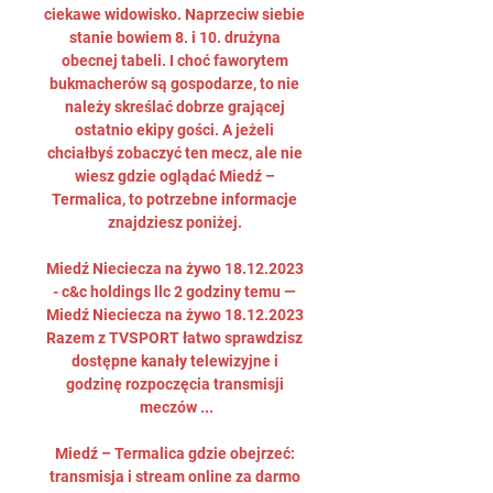
ciekawe widowisko. Naprzeciw siebie 
stanie bowiem 8. i 10. drużyna 
obecnej tabeli. I choć faworytem 
bukmacherów są gospodarze, to nie 
należy skreślać dobrze grającej 
ostatnio ekipy gości. A jeżeli 
chciałbyś zobaczyć ten mecz, ale nie 
wiesz gdzie oglądać Miedź – 
Termalica, to potrzebne informacje 
znajdziesz poniżej. 

Miedź Nieciecza na żywo 18.12.2023 
- c&c holdings llc 2 godziny temu — 
Miedź Nieciecza na żywo 18.12.2023 
Razem z TVSPORT łatwo sprawdzisz 
dostępne kanały telewizyjne i 
godzinę rozpoczęcia transmisji 
meczów ...

Miedź – Termalica gdzie obejrzeć: 
transmisja i stream online za darmo 