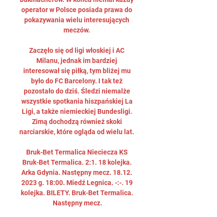
operator w Polsce posiada prawa do 
pokazywania wielu interesujących 
meczów. 

Zaczęło się od ligi włoskiej i AC 
Milanu, jednak im bardziej 
interesował się piłką, tym bliżej mu 
było do FC Barcelony. I tak też 
pozostało do dziś. Śledzi niemalże 
wszystkie spotkania hiszpańskiej La 
Ligi, a także niemieckiej Bundesligi. 
Zimą dochodzą również skoki 
narciarskie, które ogląda od wielu lat. 

Bruk-Bet Termalica Nieciecza KS 
Bruk-Bet Termalica. 2:1. 18 kolejka. 
Arka Gdynia. Następny mecz. 18.12. 
2023 g. 18:00. Miedź Legnica. -:-. 19 
kolejka. BILETY. Bruk-Bet Termalica. 
Następny mecz.
