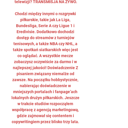
telewizji? TRANSMISJA NA ŻYWO.

Chodzi między innymi o rozgrywki 
piłkarskie, takie jak La Liga, 
Bundesliga, Serie A czy Ligue 1 i 
Eredivisie. Dodatkowo dochodzi 
dostęp do streamów z turniejów 
tenisowych, a także NBA czy NHL, a 
także spotkań siatkarskich więc jest 
co oglądać. A wszystkie mecze 
zobaczysz oczywiście za darmo i w 
najlepszej jakości! Doświadczenie Z 
pisaniem związany niemalże od 
zawsze. Na początku hobbystycznie, 
nabierając doświadczenie w 
mniejszych portalach i fanpage’ach 
lokalnych drużyn piłkarskich. Jeszcze 
w trakcie studiów rozpocząłem 
współpracę z agencją marketingową, 
gdzie zajmował się contentem i 
copywritingiem przez blisko trzy lata. 
