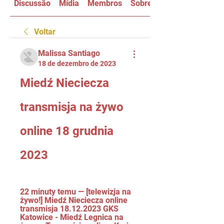
Discussão
Mídia
Membros
Sobre
Voltar
Malissa Santiago
18 de dezembro de 2023
Miedź Nieciecza 
transmisja na żywo 
online 18 grudnia 
2023
22 minuty temu — [telewizja na 
żywo!] Miedź Nieciecza online 
transmisja 18.12.2023 GKS 
Katowice - Miedź Legnica na 