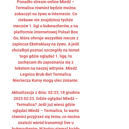
Ponadto stream online Miedź – 
Termalica również będzie można 
zobaczyć na żywo w internecie. Co 
ciekawe nie znajdziesz tychże 
meczów 1. ligi u bukmacherów, a na 
platformie internetowej Polsat Box 
Go, która oferuje wszystkie mecze z 
zaplecza Ekstraklasy na żywo. A jeśli 
chciałbyś poznać szczegóły na temat 
tego gdzie oglądać 1. ligę, to 
zachęcam do zapoznania się z 
tekstem na naszej witrynie. Miedź 
Legnica Bruk-Bet Termalica 
Nieciecza Kursy mogą ulec zmianie. 

Aktualizacja z dnia: 02:23, 18 grudnia 
2023 02:23. Gdzie oglądać Miedź – 
Termalica? Jeśli już wiesz gdzie 
oglądać Miedź – Termalica, to warto 
również przyjrzeć się temu, co można 
znaleźć wśród transmisji live u 
bukmacherów. W końcu niemal każdy 