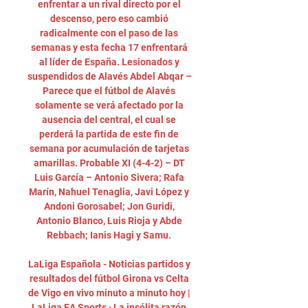
enfrentar a un rival directo por el 
descenso, pero eso cambió 
radicalmente con el paso de las 
semanas y esta fecha 17 enfrentará 
al líder de España. Lesionados y 
suspendidos de Alavés Abdel Abqar – 
Parece que el fútbol de Alavés 
solamente se verá afectado por la 
ausencia del central, el cual se 
perderá la partida de este fin de 
semana por acumulación de tarjetas 
amarillas. Probable XI (4-4-2) – DT 
Luis García – Antonio Sivera; Rafa 
Marín, Nahuel Tenaglia, Javi López y 
Andoni Gorosabel; Jon Guridi, 
Antonio Blanco, Luis Rioja y Abde 
Rebbach; Ianis Hagi y Samu. 

LaLiga Española - Noticias partidos y 
resultados del fútbol Girona vs Celta 
de Vigo en vivo minuto a minuto hoy | 
LaLiga EA Sports · La insólita razón 