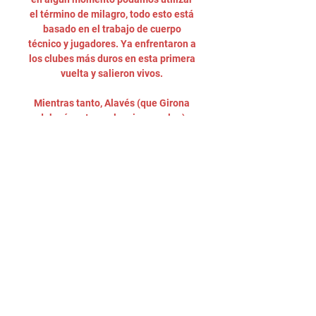
el término de milagro, todo esto está 
basado en el trabajo de cuerpo 
técnico y jugadores. Ya enfrentaron a 
los clubes más duros en esta primera 
vuelta y salieron vivos. 

Mientras tanto, Alavés (que Girona 
debería estar en la misma pelea) 
lucha por alejarse de los puestos 
bajos, de los cuales llegan a esta 
fecha algo cómodos en la posición 
13. Recuerda que puedes consultar 
los pronósticos para los partidos de 
hoy y mañana aquí. Pronóstico 
Girona vs Alavés Cuotas: las mejores 
opciones de Balón Latino Gana 
Girona Si esta apuesta la hubiéramos 
visto a principio de temporada, el 
Girona también sería el favorito pero 
por la localía, sin embargo a esta 
altura del año futbolístico las cuotas 