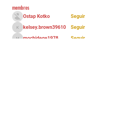
membros
Ostap Kotko
Seguir
kelsey.brown39610
Seguir
kelsey.brown39610
mochidege1978
Seguir
mochidege1978
Ray Ray
Seguir
Alona Getris
Seguir
Ver todos os membros (71)
Tel:
(11) 5034 - 8775
Email:
90grausescalada@gmail.com