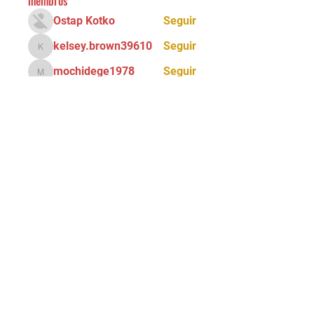
membros
Ostap Kotko
Seguir
kelsey.brown39610
Seguir
kelsey.brown39610
mochidege1978
Seguir
mochidege1978
Ray Ray
Seguir
Alona Getris
Seguir
Ver todos os membros (72)
Tel:
(11) 5034 - 8775
Email:
90grausescalada@gmail.com