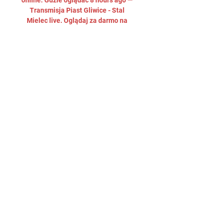
online. Gdzie oglądać 8 hours ago — 
Transmisja Piast Gliwice - Stal 
Mielec live. Oglądaj za darmo na 
żywo w tv i stream online za free.
0
0
Write a comment...
Informações
Welcome to the group! You can
connect with other members,
ge
...
Leia Mais
membros