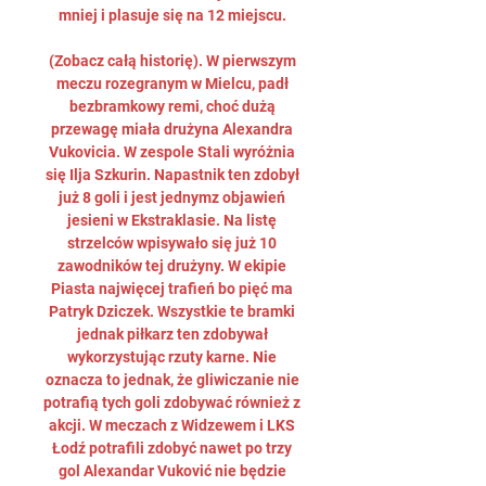
mniej i plasuje się na 12 miejscu. 

(Zobacz całą historię). W pierwszym 
meczu rozegranym w Mielcu, padł 
bezbramkowy remi, choć dużą 
przewagę miała drużyna Alexandra 
Vukovicia. W zespole Stali wyróżnia 
się Ilja Szkurin. Napastnik ten zdobył 
już 8 goli i jest jednymz objawień 
jesieni w Ekstraklasie. Na listę 
strzelców wpisywało się już 10 
zawodników tej drużyny. W ekipie 
Piasta najwięcej trafień bo pięć ma 
Patryk Dziczek. Wszystkie te bramki 
jednak piłkarz ten zdobywał 
wykorzystując rzuty karne. Nie 
oznacza to jednak, że gliwiczanie nie 
potrafią tych goli zdobywać również z 
akcji. W meczach z Widzewem i LKS 
Łodź potrafili zdobyć nawet po trzy 
gol Alexandar Vuković nie będzie 