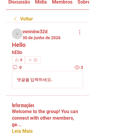
Discussão
Mídia
Membros
Sobre
Voltar
vennine32d
vennine32d
30 de junho de 2026
Hello
hEllo
0
0
3
댓글을 입력하세요.
Informações
Welcome to the group! You can
connect with other members,
ge
...
Leia Mais