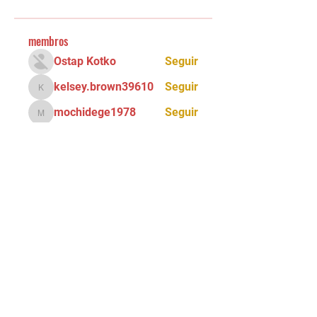
membros
Ostap Kotko
Seguir
kelsey.brown39610
Seguir
kelsey.brown39610
mochidege1978
Seguir
mochidege1978
Ray Ray
Seguir
Alona Getris
Seguir
Ver todos os membros (72)
Tel:
(11) 5034 - 8775
Email:
90grausescalada@gmail.com