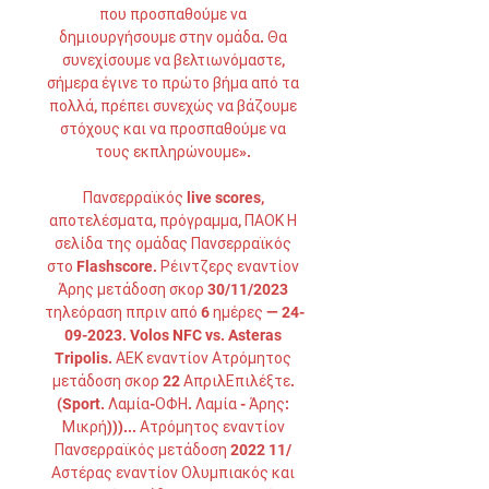
που προσπαθούμε να 
δημιουργήσουμε στην ομάδα. Θα 
συνεχίσουμε να βελτιωνόμαστε, 
σήμερα έγινε το πρώτο βήμα από τα 
πολλά, πρέπει συνεχώς να βάζουμε 
στόχους και να προσπαθούμε να 
τους εκπληρώνουμε». 

Πανσερραϊκός live scores, 
αποτελέσματα, πρόγραμμα, ΠΑΟΚ Η 
σελίδα της ομάδας Πανσερραϊκός 
στο Flashscore. Ρέιντζερς εναντίον 
Άρης μετάδοση σκορ 30/11/2023 
τηλεόραση ππριν από 6 ημέρες — 24-
09-2023. Volos NFC vs. Asteras 
Tripolis. ΑΕΚ εναντίον Ατρόμητος 
μετάδοση σκορ 22 ΑπριλΕπιλέξτε. 
(Sport. Λαμία-ΟΦΗ. Λαμία - Άρης: 
Μικρή)))... Ατρόμητος εναντίον 
Πανσερραϊκός μετάδοση 2022 11/ 
Αστέρας εναντίον Ολυμπιακός και 