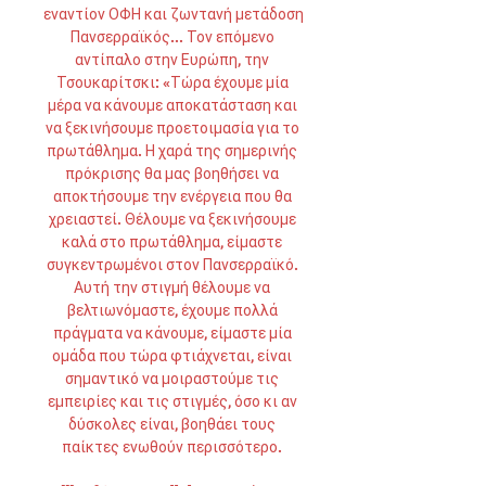
εναντίον ΟΦΗ και ζωντανή μετάδοση 
Πανσερραϊκός... Τον επόμενο 
αντίπαλο στην Ευρώπη, την 
Τσουκαρίτσκι: «Τώρα έχουμε μία 
μέρα να κάνουμε αποκατάσταση και 
να ξεκινήσουμε προετοιμασία για το 
πρωτάθλημα. Η χαρά της σημερινής 
πρόκρισης θα μας βοηθήσει να 
αποκτήσουμε την ενέργεια που θα 
χρειαστεί. Θέλουμε να ξεκινήσουμε 
καλά στο πρωτάθλημα, είμαστε 
συγκεντρωμένοι στον Πανσερραϊκό. 
Αυτή την στιγμή θέλουμε να 
βελτιωνόμαστε, έχουμε πολλά 
πράγματα να κάνουμε, είμαστε μία 
ομάδα που τώρα φτιάχνεται, είναι 
σημαντικό να μοιραστούμε τις 
εμπειρίες και τις στιγμές, όσο κι αν 
δύσκολες είναι, βοηθάει τους 
παίκτες ενωθούν περισσότερο. 
