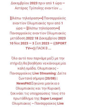
Δεκεμβρίου 2023 πριν από 1 ώρα — 
Αστέρας Τρίπολης εναντίον ...

[βλέπω τηλεόραση<<] Πανσερραϊκός 
εναντίον Ολυμπιακός πριν από 1 
ώρα — [βλέπω τηλεόραση<<] 
Πανσερραϊκός εναντίον Ολυμπιακός 
μετάδοση 2022 18 Δεκεμβρίου 2023 
10 Νοε 2023 — 3 Σεπ 2023 — ((SPORT 
TV<<)) ΠΑΟΚ Β ...

Όλο αυτό που περνάμε μαζί με την 
στήριξη θα βοηθήσει να κάνουμε μία 
καλή ομάδα. Ολυμπιακος - 
Πανσερραϊκος Live Streaming: Δείτε 
ζωντανά σήμερα (20/08) | 
NewsPAOΣηκώνει μανίκια ο 
Ολυμπιακός και την Κυριακή 
ξεκινάει τις υποχρεώσεις τους στο 
πρωτάθλημα της Super League! 
Ολυμπιακος – Πανσερραϊκος Live 