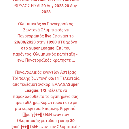
ΘΡΥΛΟΣ ΕΙΣΑΙ 20 Αυγ 2023 20 Αυγ 
2023

Ολυμπιακός vs Πανσερραϊκός 
Ζωντανά Ολυμπιακός vs 
Πανσερραϊκός live Ξεκινάει το 
20/08/2023 στην 19:00 UTC χρόνο 
στο Super League. Επί του 
παρόντος, Ολυμπιακός κατάταξη -, 
ενώ Πανσερραϊκός κρατήστε ...

Παναιτωλικός εναντίον Αστέρας 
Τρίπολης ζωντανή 05/11 Τελευταία 
αποτελέσματα/σκορ. ΕΛΛΑΔΑSuper 
League. 1/2. Θέλετε να 
παρακολουθείτε το αγαπημένο σας 
πρωτάθλημα; Καρφιτσώστε το με 
μια καρφίτσα. Επόμενη. Κηφισιά. 
[[[ροή-]++]] ΟΦΗ εναντίον 
Ολυμπιακός μετάδοση σκορ 30 
[ροή-]++]] ΟΦΗ εναντίον Ολυμπιακός 