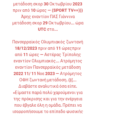
μετάδοση σκορ 30 Οκτωβρίου 2023 
πριν από 10 ώρες — (SPORT TV==))) 
Άρης εναντίον ΠΑΣ Γιάννινα 
μετάδοση σκορ 29 Οκτωβρίου... ώρα 
UTC στο... 

Πανσερραϊκός Ολυμπιακός ζωντανή 
18/12/2023 πριν από 11 ώρεςπριν 
από 11 ώρες — Αστέρας Τρίπολης 
εναντίον Ολυμπιακός... Ατρόμητος 
εναντίον Πανσερραϊκός μετάδοση 
2022 11/ 11 Νοε 2023 — Ατρόμητος 
ΟΦΗ ζωντανή μετάδοση. (((... 
Διαβάστε αναλυτικά όσα είπε. 
«Είμαστε παρά πολύ χαρούμενοι για 
της πρόκρισης και για την ενέργεια 
που έβγαλε όλη η ομάδα. Πρέπει να 
ισορροπήσουμε το επίπεδο φυσικής 
κατάστασης και παράλληλα να 
δεθούμε και να είμαστε 
συγκεντρωμένοι. Γενικότερα πρέπει 