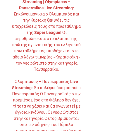
Streaming | Olympiacos – 
Panserraikos Live Streaming: 
Σηκώνει μανίκια ο Ολυμπιακός και 
την Κυριακή ξεκινάει τις 
υποχρεώσεις τους στο πρωτάθλημα 
της Super League! Οι 
«ερυθρόλευκοι» στο πλαίσιο της 
πρώτης αγωνιστικής του ελληνικού 
πρωταθλήματος υποδέχονται στο 
άδειο λόγω τιμωρίας «Καραϊσκάκη» 
τον νεοφώτιστο στην κατηγορία 
Πανσερραϊκό. 

Ολυμπιακος – Πανσερραϊκος Live 
Streaming: Θα παλέψει όσο μπορεί ο 
Πανσερραϊκός Ο Πανσερραϊκός στην 
πρεμιέρα μέσα στο Φάληρο δεν έχει 
τίποτα να χάσει και θα αγωνιστεί με 
άγνοια κινδύνου. Οι νεοφώτιστοι 
στην κατηγορία φέτος βρίσκονται 
υπό τις οδηγίες του Πάμπλο 
Γκαρσία, ο οποίος είναι γνωστός από 