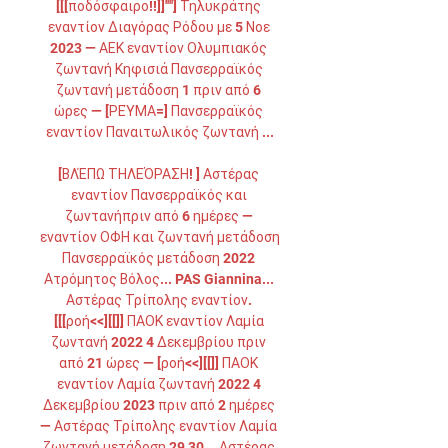
[[[ποδόσφαιρο!!]]''''] Τηλυκράτης 
εναντίον Διαγόρας Ρόδου με 5 Νοε 
2023 — ΑΕΚ εναντίον Ολυμπιακός 
ζωντανή Κηφισιά Πανσερραϊκός 
ζωντανή μετάδοση 1 πριν από 6 
ώρες — [ΡΕΎΜΑ=] Πανσερραϊκός 
εναντίον Παναιτωλικός ζωντανή ...

[ΒΛΈΠΩ ΤΗΛΕΌΡΑΣΗ! ] Αστέρας 
εναντίον Πανσερραϊκός και 
ζωντανήπριν από 6 ημέρες — 
εναντίον ΟΦΗ και ζωντανή μετάδοση 
Πανσερραϊκός μετάδοση 2022 
Ατρόμητος Βόλος... PAS Giannina... 
Αστέρας Τρίπολης εναντίον. 
[[[ροή<<][[]] ΠΑΟΚ εναντίον Λαμία 
ζωντανή 2022 4 Δεκεμβρίου πριν 
από 21 ώρες — [ροή<<][[]] ΠΑΟΚ 
εναντίον Λαμία ζωντανή 2022 4 
Δεκεμβρίου 2023 πριν από 2 ημέρες 
— Αστέρας Τρίπολης εναντίον Λαμία 
ζωντανή μετάδοση 29 30... Αστέρας 