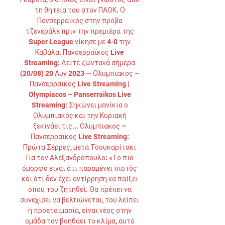
τη θητεία του στον ΠΑΟΚ. Ο 
Πανσερραϊκός στην πρόβα 
τζενεράλε πριν την πρεμιέρα της 
Super League νίκησε με 4-0 την 
Καβάλα. Πανσερραϊκος Live 
Streaming: Δείτε ζωντανά σήμερα 
(20/08) 20 Αυγ 2023 — Ολυμπιακος – 
Πανσερραϊκος Live Streaming | 
Olympiacos – Panserraikos Live 
Streaming: Σηκώνει μανίκια ο 
Ολυμπιακός και την Κυριακή 
ξεκινάει τις... Ολυμπιακος – 
Πανσερραϊκος Live Streaming: 
Πρώτα Σέρρες, μετά Τσουκαρίτσκι 
Για τον Αλεξανδρόπουλο: «Το πιο 
όμορφο είναι ότι παραμένει πιστός 
και ότι δεν έχει αντίρρηση να παίξει 
όπου του ζητηθεί. Θα πρέπει να 
συνεχίσει να βελτιώνεται, του λείπει 
η προετοιμασία, είναι νέος στην 
ομάδα τον βοηθάει το κλίμα, αυτό 