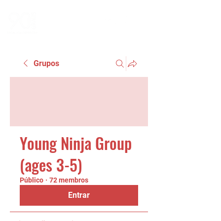
Grupos
Young Ninja Group
(ages 3-5)
Público
·
72 membros
Entrar