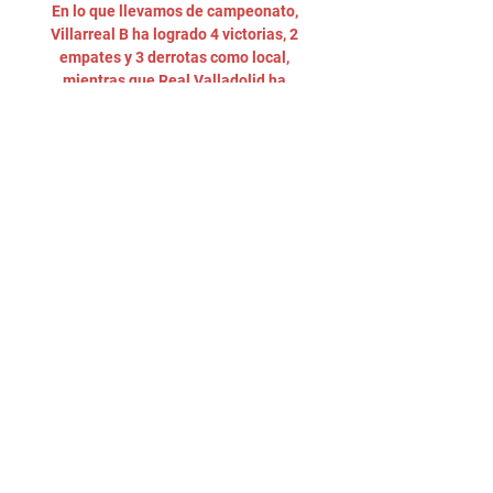
En lo que llevamos de campeonato, 
Villarreal B ha logrado 4 victorias, 2 
empates y 3 derrotas como local, 
mientras que Real Valladolid ha 
conseguido 4 victorias, 0 empates y 5 
derrotas como visitante. La web de 
La Vanguardia también ofrecerá toda 
la actualidad del choque en directo 
minuto a minuto tras el pitido inicial 
del árbitro. Consulta aquí el resto de 
partidos de la jornada de LaLiga 
Hypermotion, el calendario del 
Villarreal B, el calendario del Real 
Valladolid y las estadísticas de 
LaLiga Hypermotion. 

La información proporcionada no 
garantiza el éxito del pronóstico. Las 
cuotas pueden variar. Contenido 
Cuotas pronóstico Villarreal B – Real 
Valladolid *Cuotas obtenidas el 18 de 