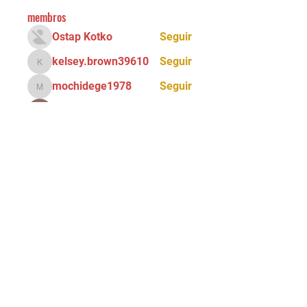
membros
Ostap Kotko
Seguir
kelsey.brown39610
Seguir
kelsey.brown39610
mochidege1978
Seguir
mochidege1978
Ray Ray
Seguir
Alona Getris
Seguir
Ver todos os membros (72)
Tel:
(11) 5034 - 8775
Email:
90grausescalada@gmail.com