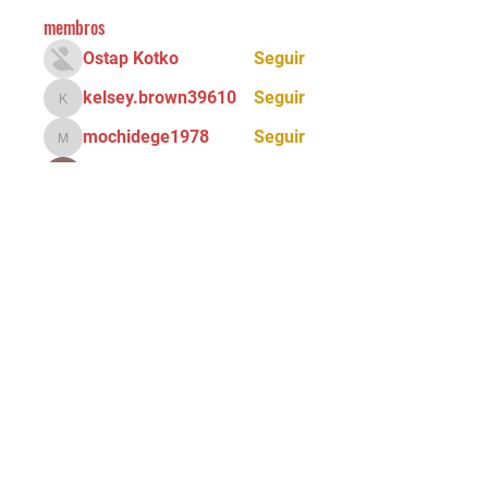
membros
Ostap Kotko
Seguir
kelsey.brown39610
Seguir
kelsey.brown39610
mochidege1978
Seguir
mochidege1978
Ray Ray
Seguir
Alona Getris
Seguir
Ver todos os membros (72)
Tel:
(11) 5034 - 8775
Email:
90grausescalada@gmail.com