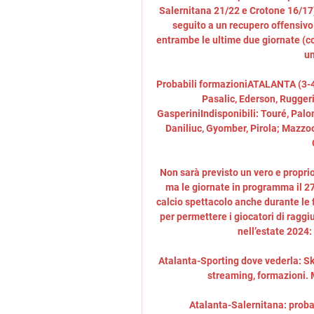
Salernitana 21/22 e Crotone 16/17).
seguito a un recupero offensivo 
entrambe le ultime due giornate (c
un
Probabili formazioniATALANTA (3-4-
Pasalic, Ederson, Rugger
GasperiniIndisponibili: Touré, Pal
Daniliuc, Gyomber, Pirola; Mazzoc
Non sarà previsto un vero e propri
ma le giornate in programma il 27
calcio spettacolo anche durante le f
per permettere i giocatori di raggi
nell’estate 2024:
Atalanta-Sporting dove vederla: Sk
streaming, formazioni. 
Atalanta-Salernitana: probabi