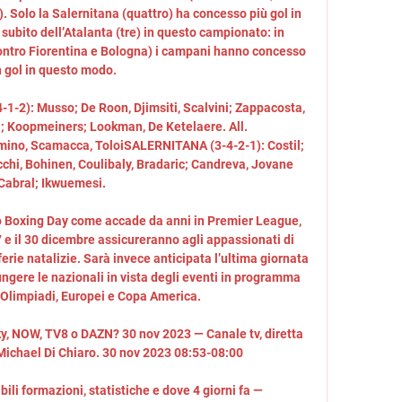
 Solo la Salernitana (quattro) ha concesso più gol in 
subito dell’Atalanta (tre) in questo campionato: in 
ontro Fiorentina e Bologna) i campani hanno concesso 
 gol in questo modo. 

1-2): Musso; De Roon, Djimsiti, Scalvini; Zappacosta, 
i; Koopmeiners; Lookman, De Ketelaere. All. 
omino, Scamacca, ToloiSALERNITANA (3-4-2-1): Costil; 
chi, Bohinen, Coulibaly, Bradaric; Candreva, Jovane 
Cabral; Ikwuemesi. 

o Boxing Day come accade da anni in Premier League, 
 e il 30 dicembre assicureranno agli appassionati di 
erie natalizie. Sarà invece anticipata l’ultima giornata 
ungere le nazionali in vista degli eventi in programma 
 Olimpiadi, Europei e Copa America. 

y, NOW, TV8 o DAZN? 30 nov 2023 — Canale tv, diretta 
Michael Di Chiaro. 30 nov 2023 08:53-08:00

li formazioni, statistiche e dove 4 giorni fa — 