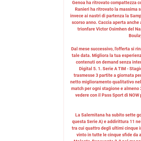
Genoa ha ritrovato compattezza con
Ranieri ha ritrovato la massima se
invece ai nastri di partenza la Sam
scorso anno. Caccia aperta anche al
trionfare Victor Osimhen del Nap
Boulay
Dal mese successivo, l'offerta si ri
tale data. Migliora la tua esperien
contenuti on demand senza interr
Digital 5. 1. Serie A TIM - Sta
trasmesse 3 partite a giornata per
netto miglioramento qualitativo nel
match per ogni stagione e almeno 3
vedere con il Pass Sport di NOW pe
La Salernitana ha subito sette gol
questa Serie A) e addirittura 11 ne
tra cui quattro degli ultimi cinque
vinto in tutte le cinque sfide da 