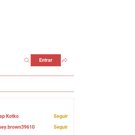
Entrar
ap Kotko
Seguir
sey.brown39610
Seguir
brown39610