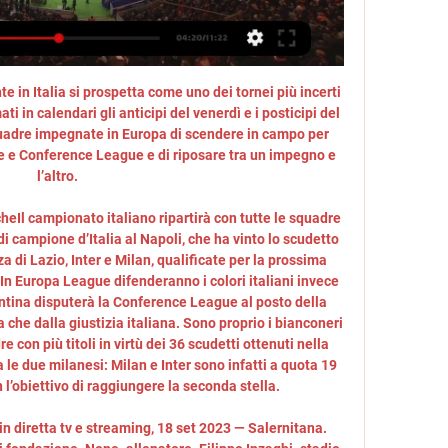
e in Italia si prospetta come uno dei tornei più incerti 
 in calendari gli anticipi del venerdì e i posticipi del 
uadre impegnate in Europa di scendere in campo per 
e Conference League e di riposare tra un impegno e 
l’altro. 

cheIl campionato italiano ripartirà con tutte le squadre 
di campione d’Italia al Napoli, che ha vinto lo scudetto 
di Lazio, Inter e Milan, qualificate per la prossima 
n Europa League difenderanno i colori italiani invece 
ntina disputerà la Conference League al posto della 
 che dalla giustizia italiana. Sono proprio i bianconeri 
e con più titoli in virtù dei 36 scudetti ottenuti nella 
 le due milanesi: Milan e Inter sono infatti a quota 19 
 l’obiettivo di raggiungere la seconda stella. 

n diretta tv e streaming, 18 set 2023 — Salernitana. 