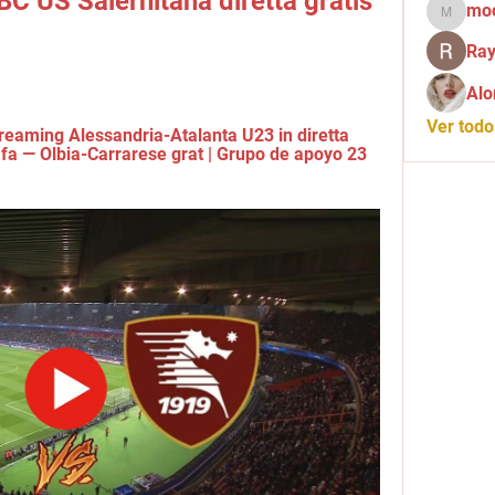
C US Salernitana diretta gratis 
mo
mochid
Ray
Alo
Ver tod
eaming Alessandria-Atalanta U23 in diretta 
 fa — Olbia-Carrarese grat | Grupo de apoyo 23 