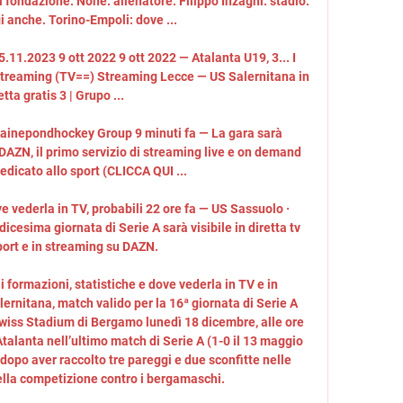
fondazione. None. allenatore. Filippo Inzaghi. stadio. 
i anche. Torino-Empoli: dove ...

.11.2023 9 ott 2022 9 ott 2022 — Atalanta U19, 3... I 
ta Streaming (TV==) Streaming Lecce — US Salernitana in 
etta gratis 3 | Grupo ...

 Mainepondhockey Group 9 minuti fa — La gara sarà 
DAZN, il primo servizio di streaming live e on demand 
dicato allo sport (CLICCA QUI ...

e vederla in TV, probabili 22 ore fa — US Sassuolo · 
icesima giornata di Serie A sarà visibile in diretta tv 
ort e in streaming su DAZN.

 formazioni, statistiche e dove vederla in TV e in 
rnitana, match valido per la 16ª giornata di Serie A 
ewiss Stadium di Bergamo lunedì 18 dicembre, alle ore 
talanta nell’ultimo match di Serie A (1-0 il 13 maggio 
dopo aver raccolto tre pareggi e due sconfitte nelle 
lla competizione contro i bergamaschi. 
