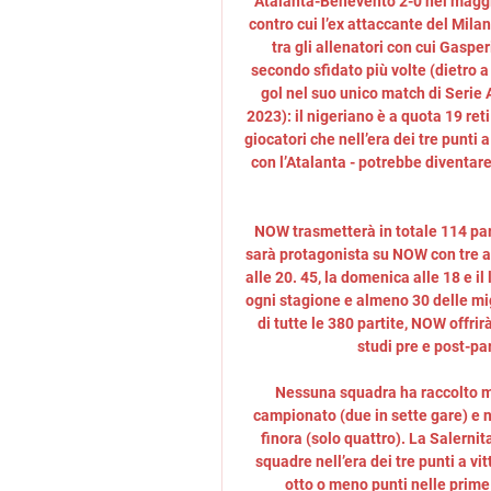
Atalanta-Benevento 2-0 nel maggio 
contro cui l’ex attaccante del Mila
tra gli allenatori con cui Gasperi
secondo sfidato più volte (dietro
gol nel suo unico match di Serie A
2023): il nigeriano è a quota 19 ret
giocatori che nell’era dei tre punti 
con l’Atalanta - potrebbe diventare
NOW trasmetterà in totale 114 part
sarà protagonista su NOW con tre ap
alle 20. 45, la domenica alle 18 e i
ogni stagione e almeno 30 delle mig
di tutte le 380 partite, NOW offrirà
studi pre e post-pa
Nessuna squadra ha raccolto me
campionato (due in sette gare) e 
finora (solo quattro). La Salernit
squadre nell’era dei tre punti a vi
otto o meno punti nelle prime 