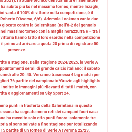
2021): l’attuale tecnico dell’Atalanta è l’allenatore 
n ha subito più ko nel massimo torneo, mentre Inzaghi, 
ni vanta il 100% di vittorie nella competizione, è il 
 a Roberto D’Aversa, 6/6). Ademola Lookman vanta due 
 giocato contro la Salernitana (nell’8-2 del gennaio 
i nel massimo torneo con la maglia nerazzurra e – tra i 
a vittoria hanno fatto il loro esordio nella competizione 
 il primo ad arrivare a quota 20 prima di registrare 50 
presenze. 

ite a stagione. Dalla stagione 2024/2025, la Serie A 
puntamenti serali di grande calcio italiano: il sabato 
l lunedì alle 20. 45. Verranno trasmessi 4 big match per 
liori 76 partite del campionato*Grazie agli highlights 
 inoltre le immagini più rilevanti di tutti i match, con 
rtita e aggiornamenti su Sky Sport 24. 

no punti in trasferta della Salernitana in questo 
nessuna ha segnato meno reti dei campani fuori casa 
ana ha raccolto solo otto punti finora: solamente tre 
ttoria si sono salvate a fine stagione pur totalizzando 
15 partite di un torneo di Serie A (Verona 22/23, 