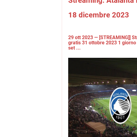
Streaming: Atalanta B
18 dicembre 2023
29 ott 2023 — [STREAMING]] Str
gratis 31 ottobre 2023 1 giorno
set ...