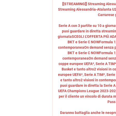
[[STREAMING]] Streaming Alessa
Streaming Alessandria-Atalanta U23 
Carrarese g
Serie A con 3 partite su 10 a giorn
puoi guardare in diretta streamin
giornataSCEGLI L'OFFERTA PIÙ ADAT
BKT e Serie C NOWFormula 1, M
contemporaneaOn demand senza pub
BKT e Serie C NOWFormula 1, M
contemporaneaOn demand senza
coppe europee UEFA*, Serie A TIM*
Basket e tanto altro2 visioni i
europee UEFA*, Serie A TIM*, Serie
e tanto altro2 visioni in contemp
puoi guardare in diretta la Serie A
UEFA Champions League 2023-2024 c
per il cliente un vincolo di durata 
Pass 
Daranno battaglia anche le neoprom