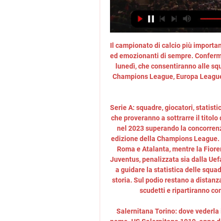
Il campionato di calcio più important
ed emozionanti di sempre. Confermati
lunedì, che consentiranno alle sq
Champions League, Europa League 
Serie A: squadre, giocatori, statisti
che proveranno a sottrarre il titolo 
nel 2023 superando la concorrenza 
edizione della Champions League. I
Roma e Atalanta, mentre la Fiore
Juventus, penalizzata sia dalla Uefa
a guidare la statistica delle squadr
storia. Sul podio restano a distanza
scudetti e ripartiranno con
Salernitana Torino: dove vederla i