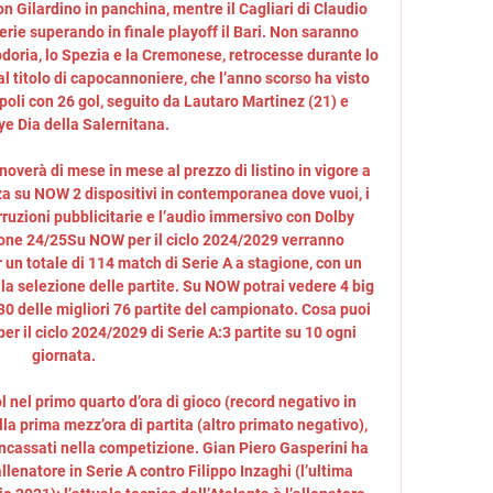
 Gilardino in panchina, mentre il Cagliari di Claudio 
rie superando in finale playoff il Bari. Non saranno 
pdoria, lo Spezia e la Cremonese, retrocesse durante lo 
 titolo di capocannoniere, che l’anno scorso ha visto 
oli con 26 gol, seguito da Lautaro Martinez (21) e 
e Dia della Salernitana. 

nnoverà di mese in mese al prezzo di listino in vigore a 
za su NOW 2 dispositivi in contemporanea dove vuoi, i 
uzioni pubblicitarie e l’audio immersivo con Dolby 
gione 24/25Su NOW per il ciclo 2024/2029 verranno 
 un totale di 114 match di Serie A a stagione, con un 
la selezione delle partite. Su NOW potrai vedere 4 big 
0 delle migliori 76 partite del campionato. Cosa puoi 
r il ciclo 2024/2029 di Serie A:3 partite su 10 ogni 
giornata. 

 nel primo quarto d’ora di gioco (record negativo in 
lla prima mezz’ora di partita (altro primato negativo), 
 incassati nella competizione. Gian Piero Gasperini ha 
allenatore in Serie A contro Filippo Inzaghi (l’ultima 