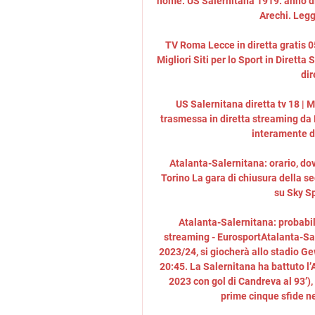
nome. US Salernitana 1919. anno di 
Arechi. Legg
TV Roma Lecce in diretta gratis 05
Migliori Siti per lo Sport in Diret
dir
US Salernitana diretta tv 18 |
trasmessa in diretta streaming da 
interamente de
Atalanta-Salernitana: orario, dov
Torino La gara di chiusura della sed
su Sky Sp
Atalanta-Salernitana: probabili
streaming - EurosportAtalanta-Sale
2023/24, si giocherà allo stadio G
20:45. La Salernitana ha battuto l’A
2023 con gol di Candreva al 93’), 
prime cinque sfide ne