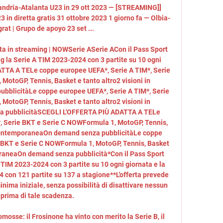
ndria-Atalanta U23 in 29 ott 2023 — [STREAMING]] 
in diretta gratis 31 ottobre 2023 1 giorno fa — Olbia-
rat | Grupo de apoyo 23 set ...

ata in streaming | NOWSerie ASerie ACon il Pass Sport 
g la Serie A TIM 2023-2024 con 3 partite su 10 ogni 
TA A TELe coppe europee UEFA*, Serie A TIM*, Serie 
otoGP, Tennis, Basket e tanto altro2 visioni in 
blicitàLe coppe europee UEFA*, Serie A TIM*, Serie 
otoGP, Tennis, Basket e tanto altro2 visioni in 
 pubblicitàSCEGLI L'OFFERTA PIÙ ADATTA A TELe 
, Serie BKT e Serie C NOWFormula 1, MotoGP, Tennis, 
n contemporaneaOn demand senza pubblicitàLe coppe 
 BKT e Serie C NOWFormula 1, MotoGP, Tennis, Basket 
oraneaOn demand senza pubblicità*Con il Pass Sport 
 TIM 2023-2024 con 3 partite su 10 ogni giornata e la 
on 121 partite su 137 a stagione**L'offerta prevede 
minima iniziale, senza possibilità di disattivare nessun 
prima di tale scadenza. 

osse: il Frosinone ha vinto con merito la Serie B, il 