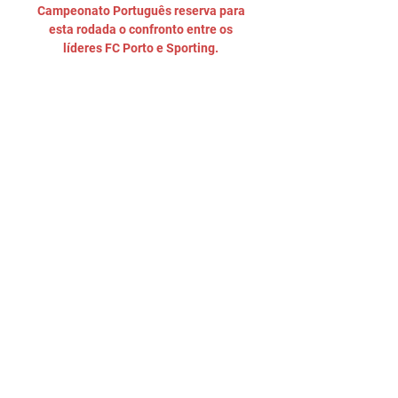
Campeonato Português reserva para 
esta rodada o confronto entre os 
líderes FC Porto e Sporting. 

Contudo, vivem momentos bem 
diferentes e o favoritismo está do 
lado da equipa de Sérgio Conceição, 
perante a qualidade que apresenta 
em campo e uma fluidez muito 
interessante em todas as zonas do 
mesmo, algo que não se repete do 
lado dos leões. Ainda que os leões 
estejam em grande plano nesta 
competição, sendo a equipa com 
mais golos marcados e uma 
performance de destacar, a verdade é 
que vão enfrentar agora um 
adversário de grande nível, 
adversário esse que já venceu o 
Sporting CP nesta época desportiva, 
num jogo que terminou por 0-3 para o 