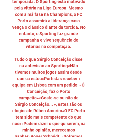
temporada. O Sporting está motivado 
pela vitória na Liga Europa. Mesmo 
com a má fase na Champions, o FC 
Porto assumirá a liderança caso 
vença o clássico diante da torcida. No 
entanto, o Sporting faz grande 
campanha e vive sequência de 
vitórias na competição. 

Tudo o que Sérgio Conceição disse 
na antevisão ao Sporting«Não 
tivemos muitos jogos assim desde 
que cá estou»Portistas recebem 
equipa em Lisboa com um pedido: «Ó 
Conceição, faz o Porto 
campeão»«Goste-se ou não de 
Sérgio Conceição... », estes são os 
elogios de Rúben Amorim«O FC Porto 
tem sido mais competente do que 
nós»«Podem dizer o que quiserem, na 
minha opinião, merecemos 
ganhar»Roger Schmidt: «Sofremos 