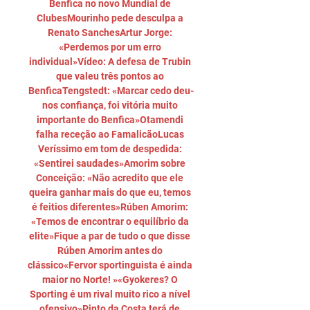
Benfica no novo Mundial de 
ClubesMourinho pede desculpa a 
Renato SanchesArtur Jorge: 
«Perdemos por um erro 
individual»Vídeo: A defesa de Trubin 
que valeu três pontos ao 
BenficaTengstedt: «Marcar cedo deu-
nos confiança, foi vitória muito 
importante do Benfica»Otamendi 
falha receção ao FamalicãoLucas 
Veríssimo em tom de despedida: 
«Sentirei saudades»Amorim sobre 
Conceição: «Não acredito que ele 
queira ganhar mais do que eu, temos 
é feitios diferentes»Rúben Amorim: 
«Temos de encontrar o equilíbrio da 
elite»Fique a par de tudo o que disse 
Rúben Amorim antes do 
clássico«Fervor sportinguista é ainda 
maior no Norte! »«Gyokeres? O 
Sporting é um rival muito rico a nível 
ofensivo»Pinto da Costa terá de 