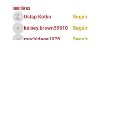
membros
Ostap Kotko
Seguir
kelsey.brown39610
Seguir
kelsey.brown39610
mochidege1978
Seguir
mochidege1978
Ray Ray
Seguir
Alona Getris
Seguir
Ver todos os membros (71)
Tel:
(11) 5034 - 8775
Email:
90grausescalada@gmail.com