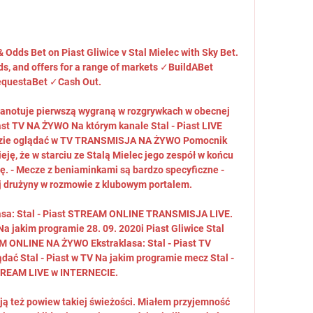
& Odds Bet on Piast Gliwice v Stal Mielec with Sky Bet. 
ds, and offers for a range of markets ✓BuildABet 
questaBet ✓Cash Out.

 zanotuje pierwszą wygraną w rozgrywkach w obecnej 
iast TV NA ŻYWO Na którym kanale Stal - Piast LIVE 
dzie oglądać w TV TRANSMISJA NA ŻYWO Pomocnik 
ję, że w starciu ze Stalą Mielec jego zespół w końcu 
lę. - Mecze z beniaminkami są bardzo specyficzne - 
ej drużyny w rozmowie z klubowym portalem. 

lasa: Stal - Piast STREAM ONLINE TRANSMISJA LIVE. 
Na jakim programie 28. 09. 2020i Piast Gliwice Stal 
M ONLINE NA ŻYWO Ekstraklasa: Stal - Piast TV 
 Stal - Piast w TV Na jakim programie mecz Stal - 
TREAM LIVE w INTERNECIE. 

ją też powiew takiej świeżości. Miałem przyjemność 