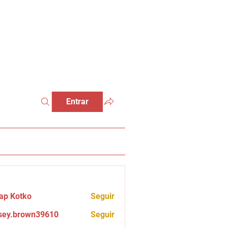
Entrar
ap Kotko
Seguir
sey.brown39610
Seguir
brown39610