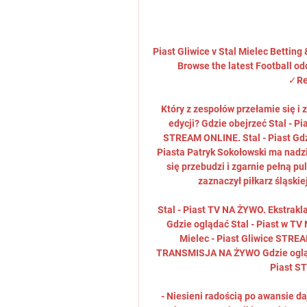
Piast Gliwice v Stal Mielec Betting 
Browse the latest Football od
✓Re
Który z zespołów przełamie się i
edycji? Gdzie obejrzeć Stal - P
STREAM ONLINE. Stal - Piast G
Piasta Patryk Sokołowski ma nadzie
się przebudzi i zgarnie pełną pu
zaznaczył piłkarz śląski
Stal - Piast TV NA ŻYWO. Ekstrak
Gdzie oglądać Stal - Piast w TV 
Mielec - Piast Gliwice STREA
TRANSMISJA NA ŻYWO Gdzie oglądać
Piast S
- Niesieni radością po awansie da