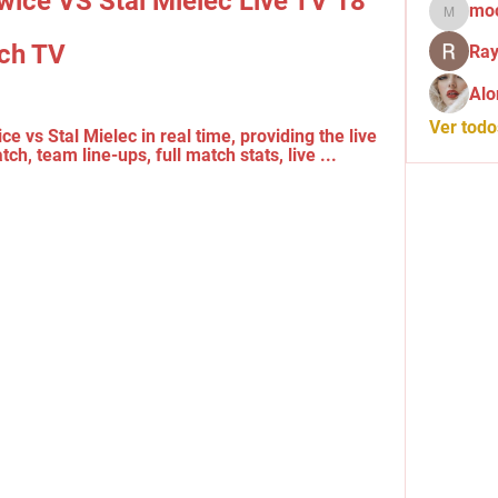
wice VS Stal Mielec Live TV 18 
mo
mochid
ch TV
Ray
Alo
Ver tod
e vs Stal Mielec in real time, providing the live 
ch, team line-ups, full match stats, live ...