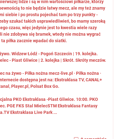
erwszej lidze i są w nim wartościowi piłkarze, którzy 
 pewnością to nie będzie łatwy mecz, ale my też znamy 
 siebie i po prostu pojechać tam po trzy punkty - 
trzeby szukać takich usprawiedliwień, bo mamy szeroką 
go czasu, więc jedynie jest to kwestia wiele razy 
i nie zdobywa się bramek, wtedy nie można wygrać 
ta piłka zacznie wpadać do siatki. 

żywo. Widzew Łódź - Pogoń Szczecin | 19. kolejka. 
 - Piast Gliwice | 2. kolejka | Skrót. Skróty meczów.

c na żywo - Piłka nożna mecz-live.pl · Piłka nożna · 
internecie dostępna jest na: Ekstraklasa TV, CANAL+ 
anal, Player.pl, Polsat Box Go.

cjalna PKO Ekstraklasa -Piast Gliwice. 10:00. PKO 
lec. PGE FKS Stal MielecSTM Ekstraklasa Fantasy 
a.TV Ekstraklasa Live Park ...