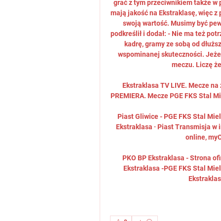
grać z tym przeciwnikiem także w pi
mają jakość na Ekstraklasę, więc z
swoją wartość. Musimy być pewni
podkreślił i dodał: - Nie ma też po
kadrę, gramy ze sobą od dłuższe
wspominanej skuteczności. Jeżel
meczu. Liczę że 
Ekstraklasa TV LIVE. Mecze na 
PREMIERA. Mecze PGE FKS Stal Mielec
Piast Gliwice - PGE FKS Stal Miele
Ekstraklasa · Piast Transmisja w 
online, myC
PKO BP Ekstraklasa - Strona ofi
Ekstraklasa -PGE FKS Stal Mie
Ekstraklas