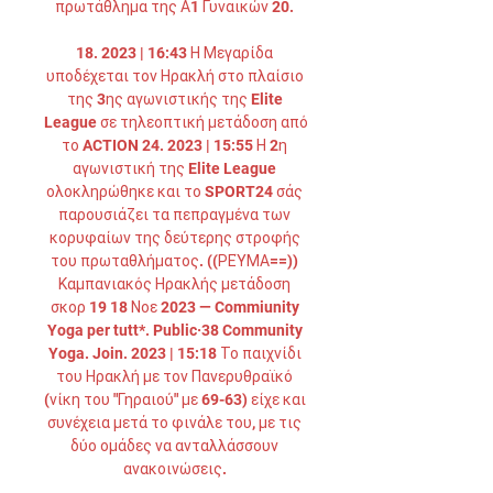
πρωτάθλημα της Α1 Γυναικών 20. 

18. 2023 | 16:43 Η Μεγαρίδα 
υποδέχεται τον Ηρακλή στο πλαίσιο 
της 3ης αγωνιστικής της Elite 
League σε τηλεοπτική μετάδοση από 
το ACTION 24. 2023 | 15:55 Η 2η 
αγωνιστική της Elite League 
ολοκληρώθηκε και το SPORT24 σάς 
παρουσιάζει τα πεπραγμένα των 
κορυφαίων της δεύτερης στροφής 
του πρωταθλήματος. ((ΡΕΎΜΑ==)) 
Καμπανιακός Ηρακλής μετάδοση 
σκορ 19 18 Νοε 2023 — Commiunity 
Yoga per tutt*. Public·38 Community 
Yoga. Join. 2023 | 15:18 Το παιχνίδι 
του Ηρακλή με τον Πανερυθραϊκό 
(νίκη του "Γηραιού" με 69-63) είχε και 
συνέχεια μετά το φινάλε του, με τις 
δύο ομάδες να ανταλλάσσουν 
ανακοινώσεις. 
