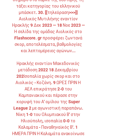
τάξει κατηγορίας του ελληνικού 
μπάσκετ. 30. [[τηλεόραση>>>]] 
Αιολικός Μυτιλήνης εναντίον 
Ηρακλής 9 Δεκ 2023 — 18 Νοε 2023 — 
Η σελίδα της ομάδας Αιολικός στο 
Flashscore. gr προσφέρει ζωντανά 
σκορ, αποτελέσματα, βαθμολογίες 
και λεπτομέρειες αγώνων... 

Ηρακλής εναντίον Μακεδονικός 
μετάδοση 2022 18 Δεκεμβρίου 
202Ισοπαλία χωρίς σκορ και στο 
Αιολικός - Κοζάνη. 9 ΩΡΕΣ ΠΡΙΝ Η 
ΑΕΛ επικράτησε 2-0 του 
Καμπανιακού και πέρασε στην 
κορυφή του Α' ομίλου της Super 
League 2 με αγωνιστική παραπάνω. 
Νίκη 1-0 του Ολυμπιακού Β' στην 
Ηλιούπολη, ισοπαλία 0-0 το 
Καλαμάτα - Παναθηναϊκός Β'. 1 
ΗΜΕΡΑ ΠΡΙΝ Η Καλαμάτα ανακοίνωσε 