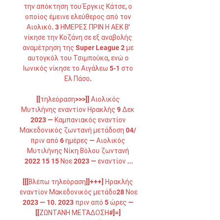
την απόκτηση του Έργκις Κάτσε, ο 
οποίος έμεινε ελεύθερος από τον 
Αιολικό. 3 ΗΜΕΡΕΣ ΠΡΙΝ Η ΑΕΚ Β' 
νίκησε την Κοζάνη σε εξ αναβολής 
αναμέτρηση της Super League 2 με 
αυτογκόλ του Τσιμπούκα, ενώ ο 
Ιωνικός νίκησε το Αιγάλεω 5-1 στο 
Ελ Πάσο. 

[[τηλεόραση>>>]] Αιολικός 
Μυτιλήνης εναντίον Ηρακλής 9 Δεκ 
2023 — Καμπανιακός εναντίον 
Μακεδονικός ζωντανή μετάδοση 04/ 
πριν από 6 ημέρες — Αιολικός 
Μυτιλήνης Νίκη Βόλου ζωντανή 
2022 15 15 Νοε 2023 — εναντίον ...

[[[Βλέπω τηλεόραση]]+++] Ηρακλής 
εναντίον Μακεδονικός μετάδο28 Νοε 
2023 — 10. 2023 πριν από 5 ώρες — 
[[ΖΩΝΤΑΝΉ ΜΕΤΆΔΟΣΗ#]=] 