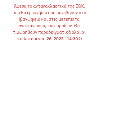
Άμεσα τα αντανακλαστικά της ΕΟΚ, 
που θα ερευνήσει όσα συνέβησαν στο 
Ιβανώφειο και στις μετέπειτα 
ανακοινώσεις των ομάδων. Θα 
τιμωρηθούν παραδειγματικά όλοι οι 
εμπλεκόμενοι. 26. 2023 | 14:30 Ο 
Ηρακλής επικράτησε 1-0 της ΑΕΚ Β' 
για τον Α' όμιλο, ο Ιωνικός 
επέστρεψε στις νίκες και πήρε 
ανάσα στο κυνήγι της κορυφής του 
Β' ομίλου, όπου βρίσκεται η Athens 
Kallithea με αγωνιστική 
περισσότερη. 2023 | 17:01 Ο 
Περικλής Αμανατίδης είναι ο 
αντικαταστάτης του Σάκη Τσιώλη 
στον πάγκο του Ηρακλή με τον 
Γηραιό να ανακοινώνει την επίτευξη 
της συμφωνίας μαζί του. 

(ΖΩΝΤΑΝΉ ΡΟΉ ΤΗΛΕΌΡΑΣΗΣ**) 
Ηρακλής εναντίον πριν από 2 ώρες — 