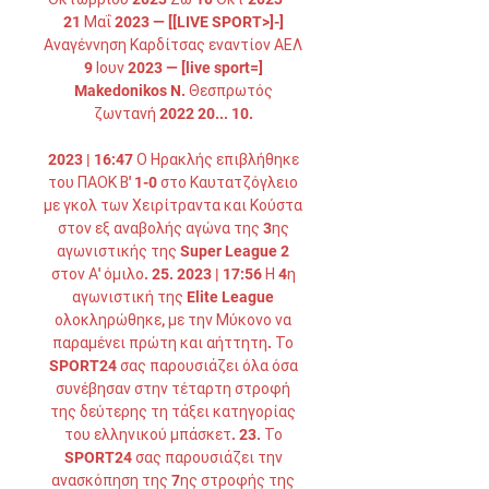
21 Μαΐ 2023 — [[LIVE SPORT>]-] 
Αναγέννηση Καρδίτσας εναντίον ΑΕΛ 
9 Ιουν 2023 — [live sport=] 
Makedonikos N. Θεσπρωτός 
ζωντανή 2022 20... 10. 

2023 | 16:47 Ο Ηρακλής επιβλήθηκε 
του ΠΑΟΚ Β' 1-0 στο Καυτατζόγλειο 
με γκολ των Χειρίτραντα και Κούστα 
στον εξ αναβολής αγώνα της 3ης 
αγωνιστικής της Super League 2 
στον Α' όμιλο. 25. 2023 | 17:56 Η 4η 
αγωνιστική της Elite League 
ολοκληρώθηκε, με την Μύκονο να 
παραμένει πρώτη και αήττητη. Το 
SPORT24 σας παρουσιάζει όλα όσα 
συνέβησαν στην τέταρτη στροφή 
της δεύτερης τη τάξει κατηγορίας 
του ελληνικού μπάσκετ. 23. Το 
SPORT24 σας παρουσιάζει την 
ανασκόπηση της 7ης στροφής της 