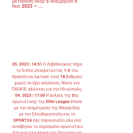
μετάδοση σκορ 5 Νοεμβρίου 5 
Νοε 2023 — ...
05. 2023 | 14:51 Ο Λεβαδειακός πήρε 
το διπλό, επικρατώντας 1-0 του 
Ηρακλή και έφτασε τους 18 βαθμούς 
χωρίς να έχει απώλειες. Νίκες για 
ΠΑΟΚ Β', αλλά και για την Ηλιούπολη. 
04. 2023 | 17:00 Η αυλαία της 5ης 
αγωνιστικής της Elite League έπεσε 
με την αναμέτρηση της Μεγαρίδας 
με την Ελευθερούπολη και το 
SPORT24 σας παρουσιάζει όλα όσα 
συνέβησαν το περασμένο αγωνιστικό 
διήμερο στα παρκέ της δεύτερης τη 