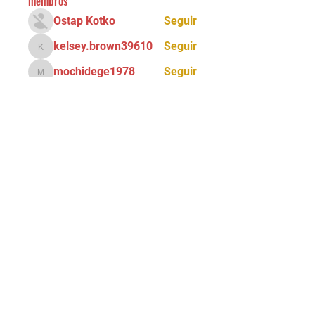
membros
Ostap Kotko
Seguir
kelsey.brown39610
Seguir
kelsey.brown39610
mochidege1978
Seguir
mochidege1978
Ray Ray
Seguir
Alona Getris
Seguir
Ver todos os membros (72)
Tel:
(11) 5034 - 8775
Email:
90grausescalada@gmail.com