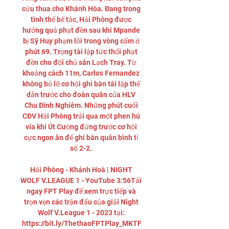
cứu thua cho Khánh Hòa. Đang trong 
tình thế bế tắc, Hải Phòng được 
hưởng quả phạt đền sau khi Mpande 
bị Sỹ Huy phạm lỗi trong vòng cấm ở 
phút 69. Trọng tài lập tức thổi phạt 
đền cho đội chủ sân Lạch Tray. Từ 
khoảng cách 11m, Carlos Fernandez 
không bỏ lỡ cơ hội ghi bàn tái lập thế 
dẫn trước cho đoàn quân của HLV 
Chu Đình Nghiêm. Những phút cuối 
CĐV Hải Phòng trải qua một phen hú 
vía khi Út Cường đứng trước cơ hội 
cực ngon ăn để ghi bàn quân bình tỉ 
số 2-2. 

Hải Phòng - Khánh Hoà | NIGHT 
WOLF V.LEAGUE 1 - YouTube 3:56Tải 
ngay FPT Play để xem trực tiếp và 
trọn vẹn các trận đấu của giải Night 
Wolf V.League 1 - 2023 tại: 
https://bit.ly/ThethaoFPTPlay_MKTF