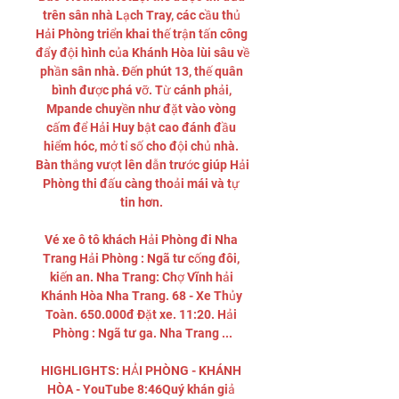
trên sân nhà Lạch Tray, các cầu thủ 
Hải Phòng triển khai thế trận tấn công 
đẩy đội hình của Khánh Hòa lùi sâu về 
phần sân nhà. Đến phút 13, thế quân 
bình được phá vỡ. Từ cánh phải, 
Mpande chuyền như đặt vào vòng 
cấm để Hải Huy bật cao đánh đầu 
hiểm hóc, mở tỉ số cho đội chủ nhà. 
Bàn thắng vượt lên dẫn trước giúp Hải 
Phòng thi đấu càng thoải mái và tự 
tin hơn. 

Vé xe ô tô khách Hải Phòng đi Nha 
Trang Hải Phòng : Ngã tư cống đôi, 
kiến an. Nha Trang: Chợ Vĩnh hải 
Khánh Hòa Nha Trang. 68 - Xe Thủy 
Toàn. 650.000đ Đặt xe. 11:20. Hải 
Phòng : Ngã tư ga. Nha Trang ...

HIGHLIGHTS: HẢI PHÒNG - KHÁNH 
HÒA - YouTube 8:46Quý khán giả 