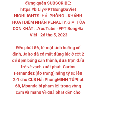
đừng quên SUBSCRIBE: 
https://bit.ly/FPTBongDaViet 
HIGHLIGHTS: HẢI PHÒNG - KHÁNH 
HÒA | ĐIỂM NHẤN PENALTY, GIẢI TỎA 
CƠN KHÁT ...YouTube · FPT Bóng Đá 
Việt · 26 thg 5, 2023

Đến phút 56, từ một tình huống cố 
định, Jairo đã có mặt đúng lúc ở cột 2 
để đệm bóng cận thành, đưa trận đấu 
trở về vạch xuất phát. Carlos 
Fernandez (áo trắng) nâng tỷ số lên 
2-1 cho CLB Hải PhòngMINH TÚPhút 
68, Mpande bị phạm lỗi trong vòng 
cấm và mang về quả phạt đền cho 
CLB Hải Phòng. Trên chấm 11 m, 
Carlos Fernandez dứt điểm chính xác 
để nâng tỷ số lên thành 2-1 cho đội 
bóng đất cảng. Những phút cuối trận, 
CLB Khánh Hòa vẫn có cơ hội uy hiếp 
khung thành đội chủ nhà nhưng 