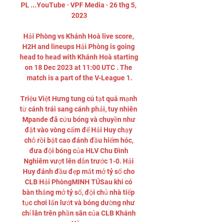
PL ...YouTube · VPF Media · 26 thg 5, 
2023

Hải Phòng vs Khánh Hoà live score, 
H2H and lineups Hải Phòng is going 
head to head with Khánh Hoà starting 
on 18 Dec 2023 at 11:00 UTC . The 
match is a part of the V-League 1.

Triệu Việt Hưng tung cú tạt quá mạnh 
từ cánh trái sang cánh phải, tuy nhiên 
Mpande đã cứu bóng và chuyền như 
đặt vào vòng cấm để Hải Huy chạy 
chỗ rồi bật cao đánh đầu hiểm hóc, 
đưa đội bóng của HLV Chu Đình 
Nghiêm vượt lên dẫn trước 1-0. Hải 
Huy đánh đầu đẹp mắt mở tỷ số cho 
CLB Hải PhòngMINH TÚSau khi có 
bàn thắng mở tỷ số, đội chủ nhà tiếp 
tục chơi lấn lướt và bóng dường như 
chỉ lăn trên phần sân của CLB Khánh 