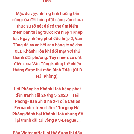
Hòa. 

Mặc dù vậy, những tình huống tấn 
công của đội bóng đất cảng vẫn chưa 
thực sự rõ nét để có thể tìm kiếm 
thêm bàn thắng trước khi hiệp 1 khép 
lại. Ngay những phút đầu hiệp 2, Văn 
Tùng đã có cơ hội san bằng tỷ số cho 
CLB Khánh Hòa khi đối mặt với thủ 
thành đối phương. Tuy nhiên, cú dứt 
điểm của Văn Tùng không thể chiến 
thắng được thủ môn Đình Triệu (CLB 
Hải Phòng). 

Hải Phòng hạ Khánh Hoà bằng phạt 
đền tranh cãi 26 thg 5, 2023 — Hải 
Phòng- Bàn ấn định 2-1 của Carlos 
Fernandez trên chấm 11m giúp Hải 
Phòng đánh bại Khánh Hoà nhưng để 
lại tranh cãi tại vòng 9 V-League ...

Báo VietnamNetLợi thế được thi đấu 