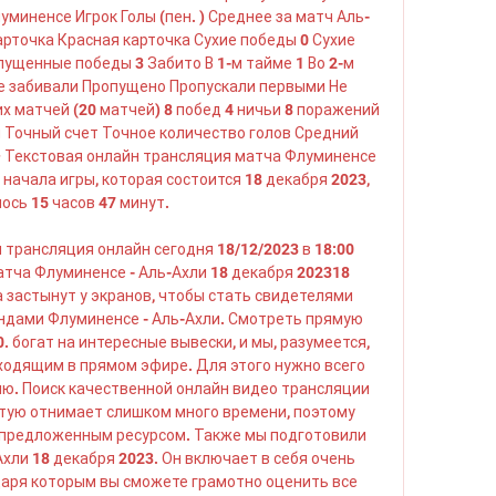
миненсе Игрок Голы (пен. ) Среднее за матч Аль-
рточка Красная карточка Сухие победы 0 Сухие 
щенные победы 3 Забито В 1-м тайме 1 Во 2-м 
е забивали Пропущено Пропускали первыми Не 
 матчей (20 матчей) 8 побед 4 ничьи 8 поражений 
я Точный счет Точное количество голов Средний 
 Текстовая онлайн трансляция матча Флуминенсе 
 начала игры, которая состоится 18 декабря 2023, 
ось 15 часов 47 минут. 

 трансляция онлайн сегодня 18/12/2023 в 18:00 
ча Флуминенсе - Аль-Ахли 18 декабря 202318 
 застынут у экранов, чтобы стать свидетелями 
дами Флуминенсе - Аль-Ахли. Смотреть прямую 
 богат на интересные вывески, и мы, разумеется, 
одящим в прямом эфире. Для этого нужно всего 
ю. Поиск качественной онлайн видео трансляции 
тую отнимает слишком много времени, поэтому 
предложенным ресурсом. Также мы подготовили 
хли 18 декабря 2023. Он включает в себя очень 
аря которым вы сможете грамотно оценить все 