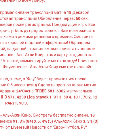
нований по всему миру. 

 прямая онлайн трансляция матча 18 Декабря 
товая трансляция Обновление через: 60 сек. 
керов после регистрации: Предыдущие игры Все 
Евро-футбол. ру предоставляют Вам возможность 
тчами в режиме реального времени. Смотрите 
те с хорошей подачей информации! Обращаем 
ий, на данной странице можно почитать новости 
нсе - Аль-Ахли Каир, так и карту стадиона на 
 А также, комментируйте матч по ходу! Приятного 
 Флуминенсе - Аль-Ахли Каир смотреть онлайн. 

на подъеме, а "Флу" будет просыпаться после 
тью 0 5 часов назад Сделать прогноз Анонс матча 
равия+24°Cясно ППВВВ 581. 6302 матчиголыза 
71. 4230 Liga Stavok 1. 91 3. 50 4. 10 1. 70 2. 12 
PARI 1. 90 3. 

 Аль-Ахли Каир. Смотреть бесплатно онлайн. 18 
нсе 91. 3% (84) X 5. 4% (5) Аль-Ахли Каир 3. 3% (3) 
ч от Liveresult Новости от "Евро-Футбол. Ру" 