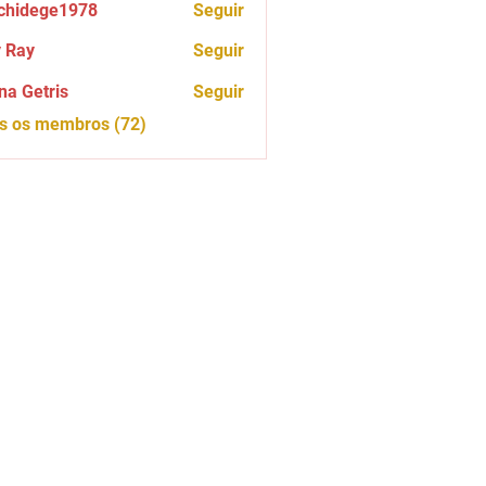
chidege1978
Seguir
ege1978
 Ray
Seguir
na Getris
Seguir
os os membros (72)