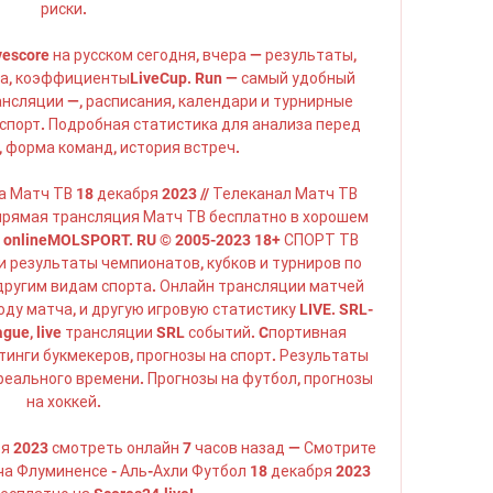
риски. 

ivescore на русском сегодня, вчера — результаты, 
а, коэффициентыLiveCup. Run — самый удобный 
рансляции —, расписания, календари и турнирные 
 спорт. Подробная статистика для анализа перед 
 форма команд, история встреч. 

а Матч ТВ 18 декабря 2023 // Телеканал Матч ТВ 
 прямая трансляция Матч ТВ бесплатно в хорошем 
ve onlineMOLSPORT. RU © 2005-2023 18+ СПОРТ ТВ 
 результаты чемпионатов, кубков и турниров по 
 другим видам спорта. Онлайн трансляции матчей 
ходу матча, и другую игровую статистику LIVE. SRL-
gue, live трансляции SRL событий. Cпортивная 
тинги букмекеров, прогнозы на спорт. Результаты 
реального времени. Прогнозы на футбол, прогнозы 
на хоккей. 

я 2023 смотреть онлайн 7 часов назад — Смотрите 
 Флуминенсе - Аль-Ахли Футбол 18 декабря 2023 