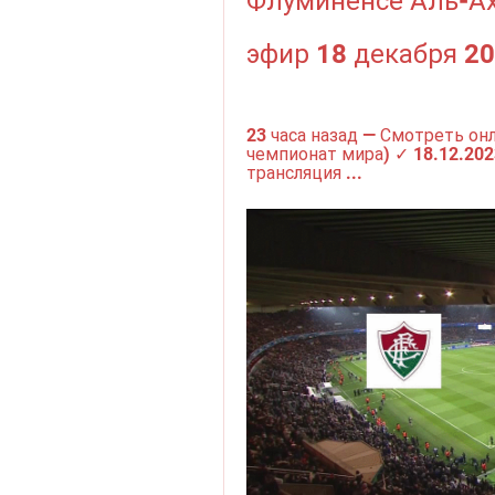
Флуминенсе Аль-Ах
эфир 18 декабря 2
23 часа назад — Смотреть он
чемпионат мира) ✓️ 18.12.202
трансляция ...