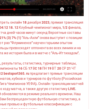
треть онлайн 18 декабря 2023, прямая трансляция 
4:12 18. 12 Клубный чемпионат мира, 1/2 финала, 
матча дней часов минут секунд Вероятные составы 
1% (3) 7% (1) "Аль-Ахли" снова выступит с позиции 
тот раз "Флуминенсе" научен горьким опытом 
льцы превосходят оппонента во всех линиях и на 
та же история была и в матче с "Аль-Иттихадом". 

 результаты, статистика, турнирные таблицы, 
мпионаты 16 СБ 17 ВC 18 ПН 19 ВТ 20 СР 21 ЧТ 
2 bestsport365. ru предлагает прямые трансляции 
натов, кубков и турниров по футболу (Российская 
 Лига Чемпионов УЕФА). Онлайн трансляции матчей 
по ходу матча, а также другую статистику LIVE. 
 обновляются в режиме реального времени. Наш 
 Вам беспрецедентную футбольную статистику, а 
ные превью и футбольные классификации с 