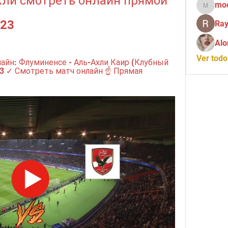
ли смотреть онлайн прямой 
mo
mochid
023
Ray
Alo
Ver tod
лайн: Флуминенсе - Аль-Ахли Каир (Клубный 
3 ✓️ Смотреть матч онлайн ☝ Прямая 