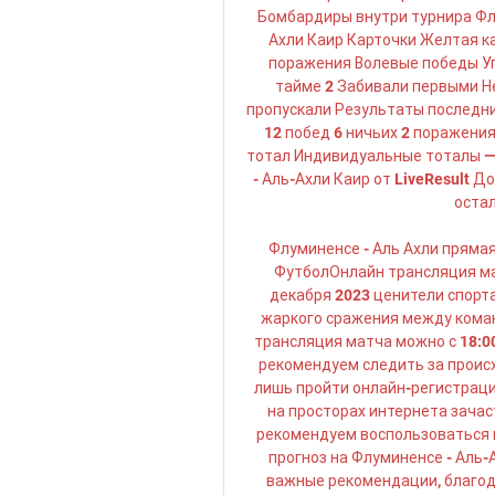
Бомбардиры внутри турнира Флу
Ахли Каир Карточки Желтая ка
поражения Волевые победы Упу
тайме 2 Забивали первыми Н
пропускали Результаты последних
12 побед 6 ничьих 2 поражени
тотал Индивидуальные тоталы —
- Аль-Ахли Каир от LiveResult До
остал
Флуминенсе - Аль Ахли прямая
ФутболОнлайн трансляция мат
декабря 2023 ценители спорта
жаркого сражения между коман
трансляция матча можно с 18:00.
рекомендуем следить за происх
лишь пройти онлайн-регистраци
на просторах интернета зачас
рекомендуем воспользоваться 
прогноз на Флуминенсе - Аль-А
важные рекомендации, благод