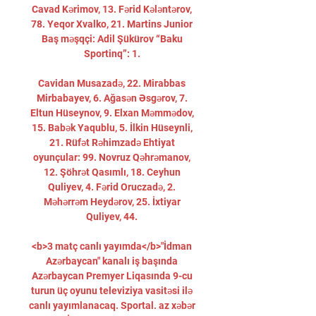
Cavad Kərimov, 13. Fərid Kələntərov, 
78. Yeqor Xvalko, 21. Martins Junior 
Baş məşqçi: Adil Şükürov “Baku 
Sportinq”: 1. 

Cavidan Musazadə, 22. Mirabbas 
Mirbabayev, 6. Ağasən Əsgərov, 7. 
Eltun Hüseynov, 9. Elxan Məmmədov, 
15. Babək Yaqublu, 5. İlkin Hüseynli, 
21. Rüfət Rəhimzadə Ehtiyat 
oyunçular: 99. Novruz Qəhrəmanov, 
12. Şöhrət Qasımlı, 18. Ceyhun 
Quliyev, 4. Fərid Oruczadə, 2. 
Məhərrəm Heydərov, 25. İxtiyar 
Quliyev, 44. 

<b>3 matç canlı yayımda</b>"İdman 
Azərbaycan" kanalı iş başında 
Azərbaycan Premyer Liqasında 9-cu 
turun üç oyunu televiziya vasitəsi ilə 
canlı yayımlanacaq. Sportal. az xəbər 