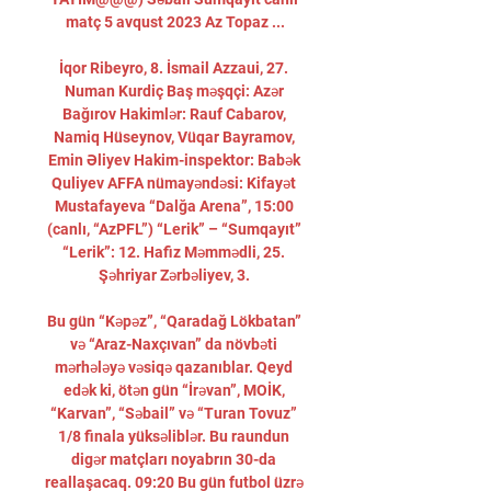
matç 5 avqust 2023 Az Topaz ...

İqor Ribeyro, 8. İsmail Azzaui, 27. 
Numan Kurdiç Baş məşqçi: Azər 
Bağırov Hakimlər: Rauf Cabarov, 
Namiq Hüseynov, Vüqar Bayramov, 
Emin Əliyev Hakim-inspektor: Babək 
Quliyev AFFA nümayəndəsi: Kifayət 
Mustafayeva “Dalğa Arena”, 15:00 
(canlı, “AzPFL”) “Lerik” – “Sumqayıt” 
“Lerik”: 12. Hafiz Məmmədli, 25. 
Şəhriyar Zərbəliyev, 3. 

Bu gün “Kəpəz”, “Qaradağ Lökbatan” 
və “Araz-Naxçıvan” da növbəti 
mərhələyə vəsiqə qazanıblar. Qeyd 
edək ki, ötən gün “İrəvan”, MOİK, 
“Karvan”, “Səbail” və “Turan Tovuz” 
1/8 finala yüksəliblər. Bu raundun 
digər matçları noyabrın 30-da 
reallaşacaq. 09:20 Bu gün futbol üzrə 