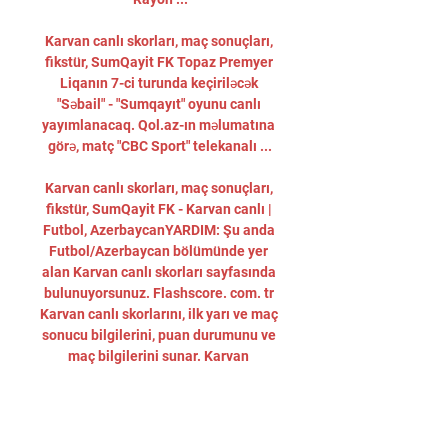
Karvan canlı skorları, maç sonuçları, 
fikstür, SumQayit FK Topaz Premyer 
Liqanın 7-ci turunda keçiriləcək 
"Səbail" - "Sumqayıt" oyunu canlı 
yayımlanacaq. Qol.az-ın məlumatına 
görə, matç "CBC Sport" telekanalı ...

Karvan canlı skorları, maç sonuçları, 
fikstür, SumQayit FK - Karvan canlı | 
Futbol, AzerbaycanYARDIM: Şu anda 
Futbol/Azerbaycan bölümünde yer 
alan Karvan canlı skorları sayfasında 
bulunuyorsunuz. Flashscore. com. tr 
Karvan canlı skorlarını, ilk yarı ve maç 
sonucu bilgilerini, puan durumunu ve 
maç bilgilerini sunar. Karvan 
skorlarının yanında Flashscore. 

Hakim-inspektor: Anar Salmanov. 
AFFA nümayəndəsi: Azər Əsgərov. 