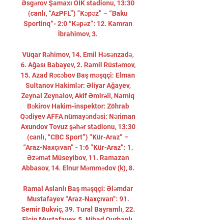
Əsgərov Şamaxı OİK stadionu, 13:30 
(canlı, “AzPFL”) “Kəpəz” – “Baku 
Sportinq”- 2:0 “Kəpəz”: 12. Kamran 
İbrahimov, 3. 

Vüqar Rəhimov, 14. Emil Həsənzadə, 
6. Ağası Babayev, 2. Ramil Rüstəmov, 
15. Azad Rəcəbov Baş məşqçi: Elman 
Sultanov Hakimlər: Əliyar Ağayev, 
Zeynal Zeynalov, Akif Əmirəli, Namiq 
Bəkirov Hakim-inspektor: Zöhrab 
Qədiyev AFFA nümayəndəsi: Nəriman 
Axundov Tovuz şəhər stadionu, 13:30 
(canlı, “CBC Sport”) “Kür-Araz” – 
“Araz-Naxçıvan” - 1:6 “Kür-Araz”: 1. 
Əzəmət Müseyibov, 11. Ramazan 
Abbasov, 14. Elnur Məmmədov (k), 8. 

Ramal Aslanlı Baş məşqçi: Ələmdar 
Mustafayev “Araz-Naxçıvan”: 91. 
Semir Bukviç, 39. Tural Bayramlı, 22. 
Elçin Mustafayev, 5. Nihad Qurbanlı, 