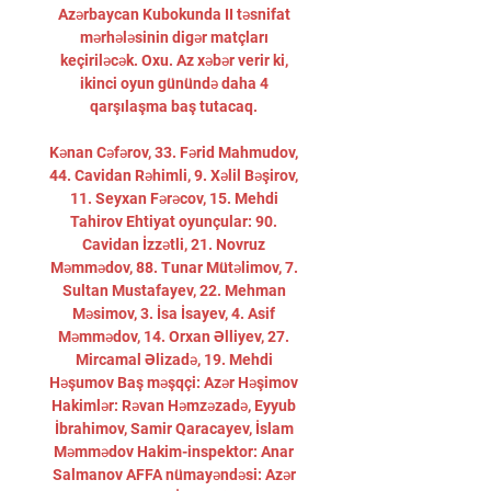
Azərbaycan Kubokunda II təsnifat 
mərhələsinin digər matçları 
keçiriləcək. Oxu. Az xəbər verir ki, 
ikinci oyun günündə daha 4 
qarşılaşma baş tutacaq. 

Kənan Cəfərov, 33. Fərid Mahmudov, 
44. Cavidan Rəhimli, 9. Xəlil Bəşirov, 
11. Seyxan Fərəcov, 15. Mehdi 
Tahirov Ehtiyat oyunçular: 90. 
Cavidan İzzətli, 21. Novruz 
Məmmədov, 88. Tunar Mütəlimov, 7. 
Sultan Mustafayev, 22. Mehman 
Məsimov, 3. İsa İsayev, 4. Asif 
Məmmədov, 14. Orxan Əlliyev, 27. 
Mircamal Əlizadə, 19. Mehdi 
Həşumov Baş məşqçi: Azər Həşimov 
Hakimlər: Rəvan Həmzəzadə, Eyyub 
İbrahimov, Samir Qaracayev, İslam 
Məmmədov Hakim-inspektor: Anar 
Salmanov AFFA nümayəndəsi: Azər 