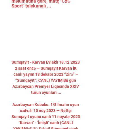
məlumatına görə, matç "CBC 
Sport" telekanalı ...
Sumqayit - Karvan Evlakh 18.12.2023 
2 saat öncə — Sumqayıt Karvan İK 
canlı yayım 18 dekabr 2023 “Zirə” – 
“Sumqayıt”: CANLI YAYIM Bu gün 
Azərbaycan Premyer Liqasında XXIV 
turun oyunları ...

Azərbaycan Kuboku: 1/8 finalın oyun 
cədvəli 10 noy 2023 — Neftçi 
Sumqayıt oyunu canlı 11 noyabr 2023 
"Karvan" - "İmişli" canlı (CANLI 
YAYIM@@@) Səbail Sumqayıt canlı 