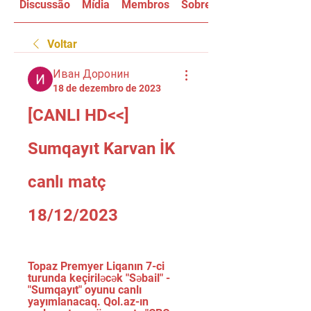
Discussão
Mídia
Membros
Sobre
Voltar
Иван Доронин
18 de dezembro de 2023
[CANLI HD<<] 
Sumqayıt Karvan İK 
canlı matç 
18/12/2023
Topaz Premyer Liqanın 7-ci 
turunda keçiriləcək "Səbail" - 
"Sumqayıt" oyunu canlı 
yayımlanacaq. Qol.az-ın 