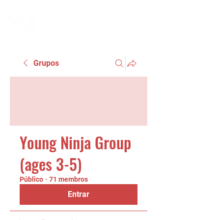
Grupos
Young Ninja Group
(ages 3-5)
Público
·
71 membros
Entrar