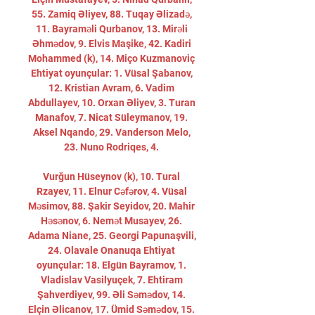
55. Zamiq Əliyev, 88. Tuqay Əlizadə, 
11. Bayraməli Qurbanov, 13. Mirəli 
Əhmədov, 9. Elvis Maşike, 42. Kadiri 
Mohammed (k), 14. Miço Kuzmanoviç 
Ehtiyat oyunçular: 1. Vüsal Şabanov, 
12. Kristian Avram, 6. Vadim 
Abdullayev, 10. Orxan Əliyev, 3. Turan 
Manafov, 7. Nicat Süleymanov, 19. 
Aksel Nqando, 29. Vanderson Melo, 
23. Nuno Rodriqes, 4. 

Vurğun Hüseynov (k), 10. Tural 
Rzayev, 11. Elnur Cəfərov, 4. Vüsal 
Məsimov, 88. Şakir Seyidov, 20. Mahir 
Həsənov, 6. Nemət Musayev, 26. 
Adama Niane, 25. Georgi Papunaşvili, 
24. Olavale Onanuqa Ehtiyat 
oyunçular: 18. Elgün Bayramov, 1. 
Vladislav Vasilyuçek, 7. Ehtiram 
Şahverdiyev, 99. Əli Səmədov, 14. 
Elçin Əlicanov, 17. Ümid Səmədov, 15. 