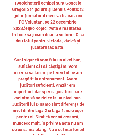
19golgheterii echipei sunt Gonçalo 
Gregório (4 goluri) şi Dennis Politic (2 
goluri)următorul meci va fi acasă cu 
FC Voluntari, pe 22 decembrie 
2023Željko Kopić: "Asta e realitatea, 
trebuie să jucăm doar la victorie. O să 
dau totul pentru victorie, văd că și 
jucătorii fac asta. 

Sunt sigur că vom fi la un nivel bun, 
suficient cât să câștigăm. Vom 
încerca să facem pe teren tot ce am 
pregătit la antrenament. Avem 
jucători suficienți, Amzăr era 
important, dar sper ca jucătorii care 
vor intra să se ridice la un nivel bun. 
Jucătorii lui Dinamo simt diferența de 
nivel dintre Liga 2 și Liga 1, nu e ușor 
pentru ei. Simt că vor să crească, 
muncesc mult, în privința asta nu am 
de ce să mă plâng. Nu e cel mai fericit 