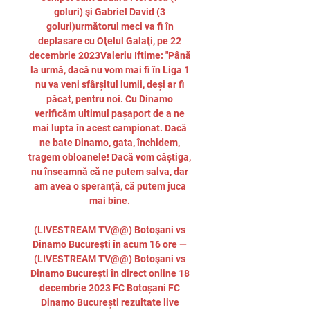
goluri) şi Gabriel David (3 
goluri)următorul meci va fi în 
deplasare cu Oţelul Galaţi, pe 22 
decembrie 2023Valeriu Iftime: "Până 
la urmă, dacă nu vom mai fi în Liga 1 
nu va veni sfârșitul lumii, deși ar fi 
păcat, pentru noi. Cu Dinamo 
verificăm ultimul pașaport de a ne 
mai lupta în acest campionat. Dacă 
ne bate Dinamo, gata, închidem, 
tragem obloanele! Dacă vom câștiga, 
nu înseamnă că ne putem salva, dar 
am avea o speranță, că putem juca 
mai bine. 

(LIVESTREAM TV@@) Botoşani vs 
Dinamo București în acum 16 ore — 
(LIVESTREAM TV@@) Botoşani vs 
Dinamo București în direct online 18 
decembrie 2023 FC Botoșani FC 
Dinamo București rezultate live 