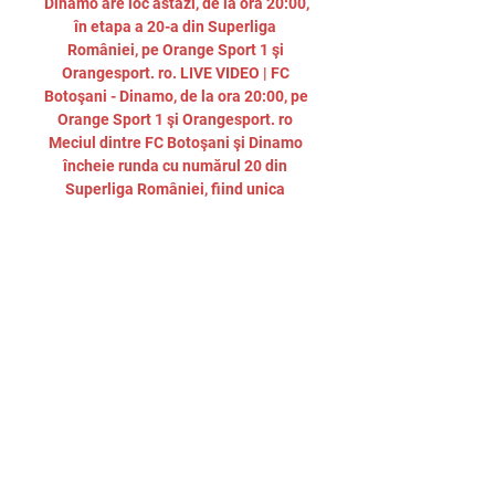
Dinamo are loc astăzi, de la ora 20:00, 
în etapa a 20-a din Superliga 
României, pe Orange Sport 1 şi 
Orangesport. ro. LIVE VIDEO | FC 
Botoşani - Dinamo, de la ora 20:00, pe 
Orange Sport 1 şi Orangesport. ro 
Meciul dintre FC Botoşani şi Dinamo 
încheie runda cu numărul 20 din 
Superliga României, fiind unica 
partidă a zilei de luni. 

Botoşani vs Dinamo București în 
direct live 18 decembrie acum 14 ore 
— Botoşani vs Dinamo București în 
direct live 18 decembrie 2023 14 aug. 
2023 — Dinamo a învins-o pe FC 
Botoșani, în etapa a 5-a din 
Superliga, ...

Spre deosebire de bucureșteni, care 
au mai învins și pe Voluntari, 
Botoșaniul este singura fără victorie 