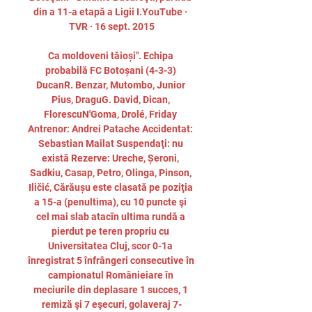
din a 11-a etapă a Ligii I.YouTube · 
TVR · 16 sept. 2015

Ca moldoveni tăioși". Echipa 
probabilă FC Botoșani (4-3-3) 
DucanR. Benzar, Mutombo, Junior 
Pius, DraguG. David, Dican, 
FlorescuN'Goma, Drolé, Friday 
Antrenor: Andrei Patache Accidentat: 
Sebastian Mailat Suspendaţi: nu 
există Rezerve: Ureche, Șeroni, 
Sadkiu, Casap, Petro, Olinga, Pinson, 
Iličić, Cărăușu este clasată pe poziţia 
a 15-a (penultima), cu 10 puncte şi 
cel mai slab atacîn ultima rundă a 
pierdut pe teren propriu cu 
Universitatea Cluj, scor 0-1a 
înregistrat 5 înfrângeri consecutive în 
campionatul Românieiare în 
meciurile din deplasare 1 succes, 1 
remiză şi 7 eşecuri, golaveraj 7-