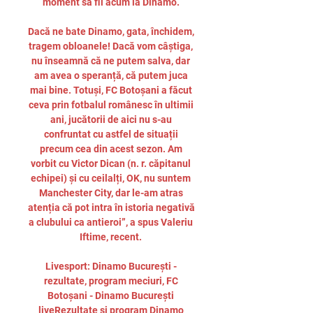
moment să fii acum la Dinamo. 

Dacă ne bate Dinamo, gata, închidem, 
tragem obloanele! Dacă vom câștiga, 
nu înseamnă că ne putem salva, dar 
am avea o speranță, că putem juca 
mai bine. Totuși, FC Botoșani a făcut 
ceva prin fotbalul românesc în ultimii 
ani, jucătorii de aici nu s-au 
confruntat cu astfel de situații 
precum cea din acest sezon. Am 
vorbit cu Victor Dican (n. r. căpitanul 
echipei) și cu ceilalți, OK, nu suntem 
Manchester City, dar le-am atras 
atenția că pot intra în istoria negativă 
a clubului ca antieroi”, a spus Valeriu 
Iftime, recent. 

Livesport: Dinamo București - 
rezultate, program meciuri, FC 
Botoșani - Dinamo București 
liveRezultate și program Dinamo 