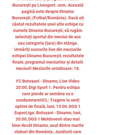
București pe Livesport. com. Această 
pagină este despre Dinamo 
București, (Fotbal/România). Dacă ați 
căutat rezultatele unei alte echipe cu 
numele Dinamo București, vă rugăm 
selectați sportul din meniul de sus 
sau categoria (țara) din stânga. 
Urmăriți scorurile live din meciurile 
echipei Dinamo București, rezultatele 
finale, programul meciurilor și detalii 
meciuri! Meciurile următoare: 18. 

FC Botoșani - Dinamo, Live Video 
20:00, Digi Sport 1. Pentru echipa 
care pierde ar semăna cu o 
condamnareUCL: Tragere la sorți 
optimi de finală, luni, 13:00, DGS 1 
SuperLiga: Botoșani - Dinamo, luni, 
20:00, DGS 1 Moldovenii stau mai 
bine decât Dinamo, unul dintre marile 
cluburi din România. Jucătorii care 