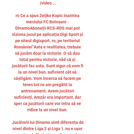
(video ...

ro Ce a spus Zeljko Kopic înaintea 
meciului FC Botoșani - 
DinamoAbonații RCS-RDS mai pot 
viziona jocul pe aplicația Digi Sport și 
pe siteul digisport. ro, pe teritoriul 
României”Asta e realitatea, trebuie 
să jucăm doar la victorie. O să dau 
totul pentru victorie, văd că și 
jucătorii fac asta. Sunt sigur că vom fi 
la un nivel bun, suficient cât să 
câștigăm. Vom încerca să facem pe 
teren tot ce am pregătit la 
antrenament. Avem jucători 
suficienți, Amzăr era important, dar 
sper ca jucătorii care vor intra să se 
ridice la un nivel bun. 

Jucătorii lui Dinamo simt diferența de 
nivel dintre Liga 2 și Liga 1, nu e ușor 