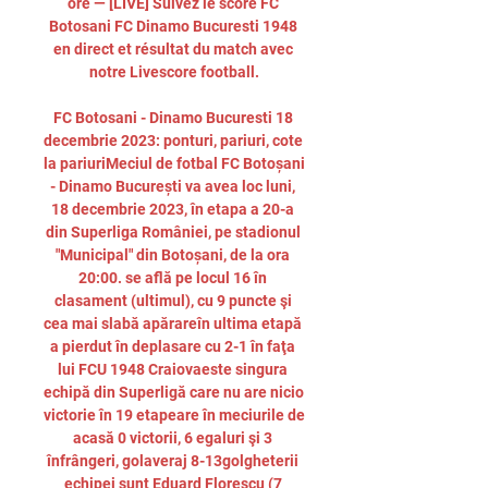
ore — [LIVE] Suivez le score FC 
Botosani FC Dinamo Bucuresti 1948 
en direct et résultat du match avec 
notre Livescore football.

FC Botosani - Dinamo Bucuresti 18 
decembrie 2023: ponturi, pariuri, cote 
la pariuriMeciul de fotbal FC Botoșani 
- Dinamo București va avea loc luni, 
18 decembrie 2023, în etapa a 20-a 
din Superliga României, pe stadionul 
"Municipal" din Botoșani, de la ora 
20:00. se află pe locul 16 în 
clasament (ultimul), cu 9 puncte şi 
cea mai slabă apărareîn ultima etapă 
a pierdut în deplasare cu 2-1 în faţa 
lui FCU 1948 Craiovaeste singura 
echipă din Superligă care nu are nicio 
victorie în 19 etapeare în meciurile de 
acasă 0 victorii, 6 egaluri şi 3 
înfrângeri, golaveraj 8-13golgheterii 
echipei sunt Eduard Florescu (7 