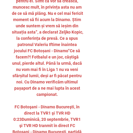
pentru ei. Simt că vor să crească, 
muncesc mult, în privința asta nu am 
de ce să mă plâng. Nu e cel mai fericit 
moment să fii acum la Dinamo. Știm 
unde suntem și vrem să ieșim din 
situația asta”, a declarat Zeljko Kopic, 
la conferința de presă. Ce a spus 
patronul Valeriu Iftime înaintea 
jocului FC Botoșani - Dinamo”Ce să 
facem?! Fotbalul e un joc, câștigă 
unul, pierde altul. Până la urmă, dacă 
nu vom mai fi în Liga 1 nu va veni 
sfârșitul lumii, deși ar fi păcat pentru 
noi. Cu Dinamo verificăm ultimul 
pașaport de a ne mai lupta în acest 
campionat. 

FC Botoşani - Dinamo Bucureşti, în 
direct la TVR1 şi TVR HD 
0:23Duminică, 20 septembrie, TVR1 
şi TVR HD tranmit în direct FC 
Botoşani - Dinamo Bucureşti, partidă 