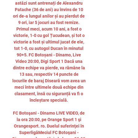
astăzi sunt antrenați de Alexandru 
Patache (36 de ani) au învins de 10 
ori de-a lungul anilor și au pierdut de 
9 ori, iar 5 jocuri au fost remize. 
Primul meci, acum 10 ani, a fost o 
victorie, 1-0 cu gol Țucudean, și tot o 
victorie a fost și ultimul jucat de ele, 
tot 1-0, cu autogol Ducan în minutul 
90+5. FC Botoșani - Dinamo, Live 
Video 20:00, Digi Sport 1 Dacă una 
dintre echipe va pierde, va rămâne la 
13 sau, respectiv 14 puncte de 
locurile de baraj Diseară vom avea un 
meci între ultimele două echipe din 
clasament, însă cu siguranță va fi o 
încleștare specială. 

FC Botoşani - Dinamo LIVE VIDEO, de 
la ora 20:00, pe Orange Sport 1 şi 
Orangesport. ro. Duelul suferinţei în 
SuperligăMeciul FC Botoşani - 