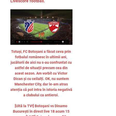
Livescore football.
Totuși, FC Botoșani a făcut ceva prin 
fotbalul românesc în ultimii ani, 
jucătorii de aici nu s-au confruntat cu 
astfel de situații precum cea din 
acest sezon. Am vorbit cu Victor 
Dican și cu ceilalți. OK, nu suntem 
Manchester City, dar le-am atras 
atenția că pot intra în istoria negativă 
a clubului ca antieroi. 

[Uită la TV!] Botoşani vs Dinamo 
București în direct live 18 acum 15 