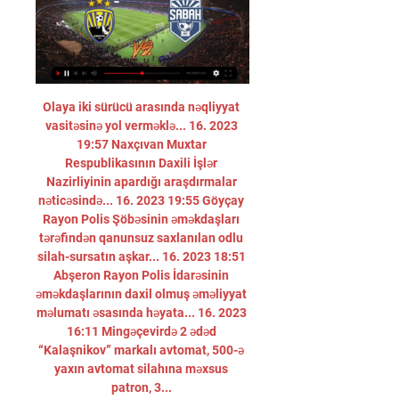
Olaya iki sürücü arasında nəqliyyat vasitəsinə yol verməklə... 16. 2023 19:57 Naxçıvan Muxtar Respublikasının Daxili İşlər Nazirliyinin apardığı araşdırmalar nəticəsində... 16. 2023 19:55 Göyçay Rayon Polis Şöbəsinin əməkdaşları tərəfindən qanunsuz saxlanılan odlu silah-sursatın aşkar... 16. 2023 18:51 Abşeron Rayon Polis İdarəsinin əməkdaşlarının daxil olmuş əməliyyat məlumatı əsasında həyata... 16. 2023 16:11 Mingəçevirdə 2 ədəd “Kalaşnikov” markalı avtomat, 500-ə yaxın avtomat silahına məxsus patron, 3... 

OYUNLAR - SABAH FC Azərbaycan Kubokunun 1/8 final mərhələsi KƏPƏZ On time SABAH FK 18 Dekabr 2023 / 14:00 +04 MİSLİ PREMYER LİQASININ XVII TURU ARAZ-NAXÇIVAN 2:0 SABAH FK 15 ...

“Sumqayıt” – “Zirə”Hakimlər: Fərid Hacıyev, Eyyub İbrahimov, Cəmil Quliyev, Namiq Bəkirov“Kapital Bank Arena” 23 oktyabr (bazar) 16:00. “Səbail” – “Şamaxı”Hakimlər: İnqilab Məmmədov, Cavanşir Yusifov, Rahil Ramazanov, Səbuhi Bayramov“ASCO Arena” 18:30. “Neftçi” – “Sabah”Hakimlər: Kamal Umudlu, Rəhman İmami, Vüsal Məmmədov, Tural Qurbanov“Bakcell Arena” 20 oktyabr (cümə axşamı) “Qarabağ” – “Turan Tovuz” - 3:0 N Klublar O Q H M T-F X 1 Qarabağ 10 0 31-7 30 2 Sabah 8 23-7 25 3 Neftçi 7 19-9 22 4 Zirə 5 13-17 16 Qəbələ 14-10 6 Turan Tovuz 8-13 12 Səbail 11-14 9 Kəpəz 6-25 Sumqayıt 2-14 Şamaxı 5-16 Bombardirlər: Ramil Şeydayev ("Qarabağ") - 10 qolMusa Qurbanlı ("Qarabağ") - 8 qolCoy Lens Mikels ("Sabah") - 6 qolRuni Eva ("Turan Tovuz") - 4 qolAğabala Ramazanov ("Səbail") - 4 qol REKLAM Misli Premyer Liqası № Komanda o x 34 87 33 77 62 48 46 Turan 38 28 24 Araz-Naxçıvan 13 37 EKOL Neftçi İK Baku Fire Record club. 

Kəpəz Müstəqil Teleradio ŞirkətiXəbərİqtisadiyyatİdmanKriminalHadisə Gəncə Dövlət Kukla Tetarı bu ildə öz balaca tamaşaçılarını sevindirəcək. Yaradıcı heyət fərqli... 17. 12. 2023 20:27 Milli Hidrometeorologiya Xidmətinin məlumatına görə, dekabrın 18-i gündüzədək ölkə ərazisində hava... 17. 2023 20:08 Xankəndi şəhər stadionu Azərbaycan Kuboku oyununu qəbul etməyə hazırdır. Daha öncə də xəbər... 17. 2023 20:07 Avstraliyanın dəniz sərhədlərində yerləşən 10-dan çox mərcan adası yox olma təhlükəsi ilə üzləşib.... 17. 2023 20:04 Azərbaycan taekvondoçusu Qaşım Maqomedov Paris-2024 Yay Olimpiya Oyunlarına lisenziya qazanıb. 58... 17. 

Bizim hər zaman yaxşı çıxış etmək və qalib gəlmək istəyimiz var. “Qarabağ”la matç çox şeyi dəyişdirəcək oyun deyildi. – “Qarabağ”ın qapısına baxımlı qol vurdun. Səncə, ayın qolu seçilə bilər? – Bu, vurduğum ən yaxşı qollardan biridir. Qalibiyyət və ya heç-heçə qolu olsaydı, əlbəttə ki, daha yaxşı olardı. 

Sorqa: “Bizdə hələ də sistemə uyğunlaşmağa çalışan futbolçular var”“Sumqayıt”ın oyunçusu Erik Sorqanın futbolinfo. az saytına müsahibəsi – Son turda “Qarabağ”a 1:6 hesablı məğlubiyyətin səbəbini nədə görürsən? – Onlara qarşı oyun bizim üçün çətin oldu. Təəssüf ki, bu, təkcə bizdə deyil, dünyanın ən yaxşı komandalarında da ola bilər. Hər kəsin böyük hesabla uduzması mümkündür. Zədələrlə bağlı problemimiz var və bunu hamı bilir. 

Sportal. az xəbər protalıSPORTAL. AZ Ana səhifə Xəbər xətti Əlaqə SPORTAL. AZ Ölkə futbolu Premyer Liqa Kubok I Divizion Milli Münasibət Uşaq futbolu Premyer Liqanın tapıntıları Mövsümün transferləri Klublar Şüvəlan Kəpəz Keşlə Qarabağ Qəbələ Neftçi Zaqatala Turan Sumqayıt Zirə Səbail Sabah Avropa Fransa Türkiyə İngiltərə İspaniya İtaliya Almaniya Rusiya Portuqaliya Hollandiya Avrokuboklar Çempionlar Liqası Avropa Liqası Digər Maraqlı Yazı Dünya futbolu Avropa çempionatı Millətlər Liqası Müsahibə Layihə Bizim Futbolçular Video Foto Rusiya klubu "Qarabağ"ın forvardı ilə maraqlanır "Adana Demirspor"un sabiq çalışdırıcısı: "Azərbaycan millisində hamıdan daha uğurlu olardım" Yığmamızın sabiq üzvü "Spartak"dan ayrıldı AFFA Azərbaycan millisinə əcnəbi məşqçi gətirəcək Portuqaliya klubunun məşqçisi: "Romao püşkatmanı səbirsizliklə gözləyir" "Qarabağ"ın Portuqaliya klubları ilə qarşılaşmasını istəməzdim" - MÜSAHİBƏ "Ayxan Abbasovun narazılığı varsa, demək ki, boşuna deyil" - MÜSAHİBƏ "Qurban Qurbanov yenə ortaya əla iş qoydu, nəticə necə olursa-olsun, "Qarabağ" tərifə layiqdir" - MÜSAHİBƏ İngiltərə derbisində qalib müəyyənləşmədi - VİDEO 22:36 17 Dekabr 2023 AFFA-nın milliyə əcnəbi məşqçi gətirməyə pulu var, Tovuzda ot örtüklü meydança salmağa yox... 

Futbol, Azerbaycan: Kapaz canlı skorları, maç sonuçları, fikstür Flashscore.com.tr Kapaz sayfası canlı skorlar, maç sonuçları, puan durumu ve maç bilgilerini (gol atan oyuncular, kırmızı kartlar,...) sunar.

Çətinliklər komandanın çıxışına təsir edir. – Son oyunlarda komandanızın yaxşı çıxışından sonra heç kim belə hesab gözləmirdi. – “Qarabağ”ın çox keyfiyyətli oyunçuları və böyük təcrübəsi var. Bizdə isə yeni olan və hələ də sistemə uyğunlaşmağa çalışan futbolçular oynayır. Artıq növbəti matç barədə düşünürük, keçmişə baxmırıq. – Böyük hesabla uduzmağınıza baxmayaraq, qarşılaşmadan sonra “Qarabağ”ın baş məşqçisi Qurban Qurbanov sizin komandanızı təriflədi… – Düzünü desəm, bu oyun heç də ən yaxşısı deyildi. Əslində, biz azarkeşlərə göstərmək istəyirdik ki, bu cür komandalara qarşı oynaya bilərik, amma zədələrimiz var və digər problemlərə görə yaxşı çıxış etmədik. Növbəti oyunda daha yaxşı olacaq. – Səncə, komanda turnir cədvəlindəki mövqeyini qoruya biləcək? Bunun üçün nə lazımdır? – Məqsədimiz haqqında çox danışmaq istəmirəm. 

Şəhərin işğalı dövründə... 16. 2023 18:48 Batut gimnastikası üzrə Azərbaycan millisinin üzvləri Daşkənddə keçirilən beynəlxalq turnirdə daha... 16. 2023 18:10 Azərbaycan Basketbol Liqasında VIII turun daha bir oyunu keçirilib. Günün yeganə matçında "Gəncə" "... 16. 2023 17:06 Batut gimnastikası üzrə Azərbaycan millisinin üzvləri Özbəkistanın paytaxtı Daşkənddə keçirilən... 16. 2023 13:24 Gəncədə bıçaqlanma hadisəsi baş verib. 

REPLİKA 22:19 "Zirə" Tovuzdan 3 xalla qayıdır 21:24 Ramil oynadı, komandası böyük hesabla uduzdu 20:37 "Arsenal"ı lider edən qələbə - VİDEO 19:58 "Sabah"dan nəcib addım: sahibsiz itlər üçün evciklər quraşdırıldı 19:32 "Dinamo" derbiyə Mahirsiz çıxır 19:05 "Qarabağ" bu futbolçu üçün 500 min avro ödəməyə hazırdı 18:59 "Ola bilsin hansısa tanınmış məşqçinin yanında təcrübə keçməyə yollandım" 18:42 "Milan" 3 xalı 3 qolla qazandı - VİDEO 18:11 "Zirə"nin müdafiəçisi: "Fokuslanmalı olduğumuz yeganə şey mental hazırlıqdır" 17:51 "Şəxsən mən yerli baş məşqçinin tərəfdarı olduğumu bu iclasda bir daha bildirdim" 17:20 Məşhur futbolçu ABŞ klubunda - RƏSMİ 16:56 "Neftçi"dən ayrılan futbolçu "Zirə"yə keçir? 16:40 "Başa düşməliyik ki, bizdə öz-özünə yetişən uşaqlar rəqabətə davam gətirmirsə... " 16:15 Azərbaycan idmançısı Olimpiya Oyunlarına lisenziya qazandı 15:57 "Qarabağ" - "Neftçi"oyununda təyinat dəyişikliyi 15:03 Adı millimizlə hallanan baş məşqçiyə daha bir təklif 14:33 Millimizin üzvləri qız futbolçularla görüşdü - VİDEO 14:14 "Sevilya"da ikinci baş məşqçi istefası 13:53 Ehtiram Quliyev AFFA prezidentliyinə namizəd olacaq? - AÇIQLAMA 13:16 Premyer Liqada 100-cü oyun 12:55 Millimizin qapıçısı: "Şanslarımız az da olsa, davam edir" 12:39 "Qarabağ"dan yeni rekord: 10-cu qış çempionluğu 12:20 Ehtiram Quliyev: "Bəlkə hansısa qüvvələr əsəbimizi korlayıb futboldan çəkilməyimizi istəyir? " 12:00 Azərbaycan Kuboku: 1/8 finalın oyun cədvəli 11:22 "Araz-Naxçıvan"ın ən kreativ futbolçusu barədə QEYD 10:59 Günün canlı yayımlanacaq oyunları - TV AFİŞA 10:38 Cüdoçumuz Avropa çempionatında bürünc medal qazandı 10:15 "Barselona" "Valensiya" ilə bacarmadı - VİDEO 09:57 Vüsal İsgəndərli "Eqnatia"ya qələbə qazandırdı - VİDEO 09:34 "Turan Tovuz" - "Zirə" 1:0 - VİDEO 22:44 16 Dekabr 2023 Eddi İsrafilov: "Qarabağ"la matçda qələbə qazanmağa çalışacağıq" "Sabah"ın forvardı üçün il başa çatdı 21:34 Ayxan Abbasov: "Premyer Liqada qalmaq üçün legionerlər vacibdir" 21:11 Rəşad Sadıqov: "Meydana çıxıb hücumçuların yerinə qol vura bilmərəm" 20:39 "Turan Tovuz" "Zirə"ni məğlub etdi - YENİLƏNİB 19:54 "Liverpul" "Qarabağ"a qarşı oynamış müdafiəçini istəyir 19:39 "Qəbələ"nin müdafiəçisi bu göstəricidə antirekordçu oldu 19:22 18:44 "Sumqayıt" üçün 100-cü bərabərlik 18:23 "Çelsi"nin futbolçusu sıradan çıxdı 17:49 Azərbaycan çempionatlarında ən məhsuldar heç-heçə 17:34 17:19 "Turan Tovuz" - "Zirə" - START HEYƏTLƏR 16:48 Uruqvay millisinin üzvü paytaxt klubuna keçir 16:34 16:14 12 ildən sonra "Real"dan ayrılacaq 15:21 "Barselona" "Nyukasl"ın üzvünə görə Levandovski ilə yollarını ayıracaq 14:56 "Səbail"in legioneri əməliyyat edildi 14:35 PFL rəhbərliyinin qəzadan sonra avtomobildən çıxarılma anı - VİDEO "Özümü yenidən futbolçu kimi hiss etmək istəyirəm" 13:49 "Desəydilər ki, "Qarabağ"la qrup mərhələsini adlayacaqsan, bunun zarafat olduğunu düşünərdim" - FOTO 13:32 "Zenit" Türkiyə millisinin üzvünü istəyir 13:11 Türkiyəli bu il "Real"da oynamayacaq 12:34 Portuqaliyalı mətbuatı: "Benfika" və "Braqa"nın "Qarabağ" kimi cəlbedici rəqibi var" 12:19 PFL rəhbərliyi Xankəndi yolunda qəzaya düşdü 11:51 Mahir Emreli derbidə oynamayacaq 11:37 "Qarabağ" - "Neftçi" matçının bileti satışa çıxarılacaq 11:19 Konfrans Liqası: Ən yaxşı futbolçunun adı bəlli oldu 10:55 FİFA reytinqi açıqlandı: Azərbaycan millisi irəlilədi Millimizin üzvü qol vurdu, komandası səfərdə qazandı 10:11 Günün canlı yayımlanacaq matçları - TV AFİŞA "Yuventus" səfərdə xal itirdi - VİDEO 09:19 "Sabah" "Sumqayıtı"a qalib gəldi, "Neftçi" "Xırdalan"a uduzdu 23:18 15 Dekabr 2023 İlkin Fikrətoğlu hazırladı: Bu tarixi də "Qarabağ" yazdı - VİDEOSÜJET 22:55 "Qarabağ" təbrik edən klublarımız - FOTO "Qəbələ"nin adamları dözmədi, məşqçilər heyətini "söhbət"ə çağırdı - VİDEO 22:20 Millimizin baş məşqçisi: "Matç bizim nəzarətimiz altında keçdi" 22:08 "Azərbaycan millisi çox yaxşı oynadı" 21:56 Azərbaycan Rumıniyaya qalib gələ bilmədi - YENİLƏNİB 21:42 "Şəki Siti" 5 cavabsız qolla qalib gəldi - VİDEO Azərbaycan çempionatında ilk günün qalibləri məlum oldu 21:05 Tahir Gözəl İsveçrəyə gedəcək 20:47 8 qol vuruldu, qalib müəyyənləşmədi - VİDEO 20:21 Çempionlar Liqası: Həftənin ən yaxşısı bəlli oldu 19:45 Mahir Emrelinin komandası "Qarabağ"ın tanışı ilə qarşılaşa bilər "Neftçi" "Qarabağ"la oyun