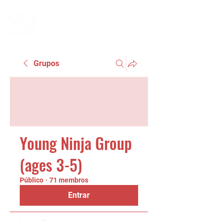
Grupos
Young Ninja Group
(ages 3-5)
Público
·
71 membros
Entrar