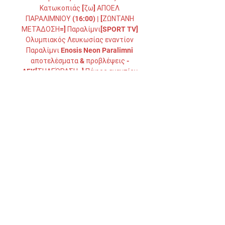
Κατωκοπιάς [ζω] ΑΠΟΕΛ 
ΠΑΡΑΛΙΜΝΙΟΥ (16:00) | [ΖΩΝΤΑΝΉ 
ΜΕΤΆΔΟΣΗ=] Παραλίμνι[SPORT TV] 
Ολυμπιακός Λευκωσίας εναντίον 
Παραλίμνι Enosis Neon Paralimni 
αποτελέσματα & προβλέψεις - 
AEK[ΤΗΛΕΌΡΑΣΗ=] Πάφος εναντίον 
Δόξα Κατωκοπιάς μετάδοση 
28/02/2[[[Ζωντανή μετάδοση!! 
]]]Ωστόσο, είχε την ατυχία να δεχθεί 
και δεύτερο τέρμα, από μια στημένη 
φάση, για το τελικό αποτέλεσμα. 

(ΖΩΝΤΑΝΉ ΜΕΤΆΔΟΣΗ>>>>) ΑΕΛ 
Λεμεσού εναντίον Άρης 3 Δεκ 2023 — 
(ΖΩΝΤΑΝΉ ΜΕΤΆΔΟΣΗ>>>>) ΑΕΛ 
Λεμεσού εναντίον Άρης Λεμεσού και 
ζωντανή μετάδοση 4 Δεκεμβρίου 
2023 πριν από 2 ώρες — πριν από 28 
λεπτά — Μπέτις ...
