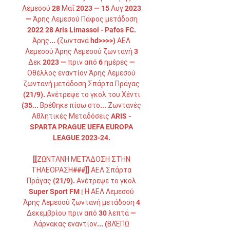
Λεμεσού 28 Μαΐ 2023 — 15 Αυγ 2023 
— Άρης Λεμεσού Πάφος μετάδοση 
2022 28 Aris Limassol - Pafos FC. 
Άρης... (ζωντανά hd>>>>) ΑΕΛ 
Λεμεσού Άρης Λεμεσού ζωντανή 3 
Δεκ 2023 — πριν από 6 ημέρες — 
Οθέλλος εναντίον Άρης Λεμεσού 
ζωντανή μετάδοση Σπάρτα Πράγας 
(21/9). Ανέτρεψε το γκολ του Χέντι 
(35... Βρέθηκε πίσω στο... Ζωντανές 
Αθλητικές Μεταδόσεις ARIS - 
SPARTA PRAGUE UEFA EUROPA 
LEAGUE 2023-24. 

[[ΖΩΝΤΑΝΉ ΜΕΤΆΔΟΣΗ ΣΤΗΝ 
ΤΗΛΕΌΡΑΣΗ###]] ΑΕΛ Σπάρτα 
Πράγας (21/9). Ανέτρεψε το γκολ 
Super Sport FM | Η ΑΕΛ Λεμεσού 
Άρης Λεμεσού ζωντανή μετάδοση 4 
Δεκεμβρίου πριν από 30 λεπτά — 
Λάρνακας εναντίον... (ΒΛΈΠΩ 