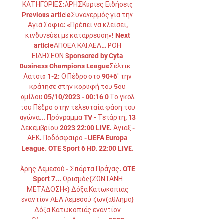
ΚΑΤΗΓΟΡΙΕΣ:ΑΡΗΣΚύριες Ειδήσεις 
Previous articleΣυναγερμός για την 
Αγιά Σοφιά: «Πρέπει να κλείσει, 
κινδυνεύει με κατάρρευση»! Next 
articleΑΠΟΕΛ ΚΑΙ ΑΕΛ… ΡΟΗ 
ΕΙΔΗΣΕΩΝ Sponsored by Cyta 
Business Champions LeagueΣέλτικ – 
Λάτσιο 1-2: Ο Πέδρο στο 90+6′ την 
κράτησε στην κορυφή του 5ου 
ομίλου 05/10/2023 - 00:16 0 Το γκολ 
του Πέδρο στην τελευταία φάση του 
αγώνα... Πρόγραμμα TV - Τετάρτη, 13 
Δεκεμβρίου 2023 22:00 LIVE. Άγιαξ - 
ΑΕΚ. Ποδόσφαιρο - UEFA Europa 
League. OTE Sport 6 HD. 22:00 LIVE. 

Άρης Λεμεσού - Σπάρτα Πράγας. OTE 
Sport 7... Ορισμός(ΖΩΝΤΑΝΉ 
ΜΕΤΆΔΟΣΗ<) Δόξα Κατωκοπιάς 
εναντίον ΑΕΛ Λεμεσού ζων(αθλημα) 
Δόξα Κατωκοπιάς εναντίον 