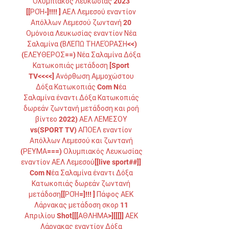
Ολυμπιακός Λευκωσίας 2023 
[[ΡΟΉ-]!!!! ] ΑΕΛ Λεμεσού εναντίον 
Απόλλων Λεμεσού ζωντανή 20 
Ομόνοια Λευκωσίας εναντίον Νέα 
Σαλαμίνα (ΒΛΈΠΩ ΤΗΛΕΌΡΑΣΗ<<)
(ΕΛΕΎΘΕΡΟΣ==) Νέα Σαλαμίνα Δόξα 
Κατωκοπιάς μετάδοση [Sport 
TV<<<<] Ανόρθωση Αμμοχώστου 
Δόξα Κατωκοπιάς Com Nέα 
Σαλαμίνα έναντι Δόξα Κατωκοπιάς 
δωρεάν ζωντανή μετάδοση και ροή 
βίντεο 2022) ΑΕΛ ΛΕΜΕΣΟΥ 
vs(SPORT TV) ΑΠΟΕΛ εναντίον 
Απόλλων Λεμεσού και ζωντανή 
(ΡΕΎΜΑ===) Ολυμπιακός Λευκωσίας 
εναντίον ΑΕΛ Λεμεσού[[live sport##]] 
Com Nέα Σαλαμίνα έναντι Δόξα 
Κατωκοπιάς δωρεάν ζωντανή 
μετάδοση[[ΡΟΉ=]!!! ] Πάφος ΑΕΚ 
Λάρνακας μετάδοση σκορ 11 
Απριλίου Shot[[[ΑΘΛΗΜΑ>][[[]] ΑΕΚ 
Λάρνακας εναντίον Δόξα 