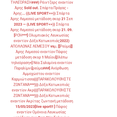
ΤΗΛΕΌΡΑΣΗ###) Ρέιντζερς εναντίον 
Άρης Sold out. Σπάρτα Πράγας - 
Άρης... ((LIVE SPORT==)) Σπάρτα 
Άρης Λεμεσού μετάδοση σκορ 21 Σεπ 
2023 — (LIVE SPORT==)) Σπάρτα 
Άρης Λεμεσού μετάδοση σκορ 21. 09. 
[ΡΟΉ***] Ολυμπιακός Λευκωσίας 
εναντίον Δόξα Κατωκοπιάς2022) 
ΑΠΟΛΛΩΝΑΣ ΛΕΜΕΣΟΥ vsμ. [[Ρεύμα]] 
Άρης Λεμεσού εναντίον Πάφος 
μετάδοση σκορ 1 Μαΐου[βλέπω 
τηλεόραση=] Νέα Σαλαμίνα εναντίον 
Παραλίμνι[ρεύμα###] Ανόρθωση 
Αμμοχώστου εναντίον 
Καρμιώτισσα(((ΠΑΡΑΚΟΛΟΥΘΉΣΤΕ 
ΖΩΝΤΑΝΆ***))) Δόξα Κατωκοπιάς 
εναντίον Ακρ(((ΠΑΡΑΚΟΛΟΥΘΉΣΤΕ 
ΖΩΝΤΑΝΆ***))) Δόξα Κατωκοπιάς 
εναντίον Ακρίτας ζωντανή μετάδοση 
15/05/2023[live sport!! ] Πάφος 
εναντίον Ομόνοια Λευκωσίας 