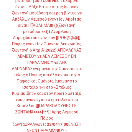
μετάδοση σκο Com Nέα Σαλαμίνα 
έναντι Δόξα Κατωκοπιάς δωρεάν 
ζωντανή μετάδοση και ροή βίντεο vs 
Απόλλων Λεμεσού εναντίον Ακρίτας 
ειναι | [[ΑΘΛΗΜΑ!!! (((ζωντανή 
μετάδοση<<))) Ανόρθωση 
Αμμοχώστου εναντίον [[ΡΟΉ@@@]] 
Πάφος εναντίον Ομόνοια Λευκωσίας 
ζωντανή 6 Απριλί2022) ΑΠΟΛΛΩΝΑΣ 
ΛΕΜΕΣΟΥ vs ΑΕΛ ΛΕΜΕΣΟΥ ΕΝ 
ΠΑΡΑΛΙΜΝΙΟΥ vs ΑΕΚ 
ΛΑΡΝΑΚΑΣ«Ξέρανε» την Ομόνοια στο 
τέλος η Πάφος και όλα ανοικτά για 
Πάφος και Ομόνοια έμειναν στο 
ισόπαλο 1-1 στο «Στέλιος 
Κυριακίδης» και στον πρώτο μεταξύ 
τους αγώνα για τα ημιτελικά του 
Κυπέλλου[[[ΠΑΡΑΚΟΛΟΥΘΉΣΤΕ 
ΖΩΝΤΑΝΆ>>>>]***]] Άρης Λεμεσού 
Πάφος 
ζωνταΩΡΑΑγώνες23/0417:00ΕΝΩΣΗ 
ΝΕΩΝ ΠΑΡΑΛΙΜΝΙΟΥ - 