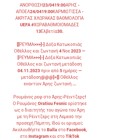
ΑΝΟΡΘΩΣΗ23/0419:00ΑΡΗΣ - 
ΑΠΟΕΛ24/0419:00ΚΑΡΜΙΩΤΙΣΣΑ - 
ΑΚΡΙΤΑΣ ΧΛΩΡΑΚΑΣ ΒΑΘΜΟΛΟΓΙΑ 
UEFA #ΧΩΡΑΒΑΘΜΟΙΟΜΑΔΕΣ 
13Ελβετία30. 

[[ΡΕΎΜΑ>>>]-] Δόξα Κατωκοπιάς 
Οθέλλος και ζωντανή 4 Νοε 2023 — 
[ΡΕΎΜΑ>>>]-] Δόξα Κατωκοπιάς 
Οθέλλος και ζωντανή μετάδοση 
04.11.2023 πριν από 5 ημέρες — 
μετάδοση@@@]=]] Οθέλλος 
εναντίον Άρης ζωντανή ...

Ρουμάνος ρεφ στο Άρης-Ρέιντζερς! 
Ο Ρουμάνος Oratiou Fesnic ορίστηκε 
ως ο διαιτητής του αγώνα του Άρη 
με τη Ρέιντζερς στη Λεμεσό την 
προσεχή Πέμπτη. Ιδού οι ορισμοί: 
Ακολουθήστε το Balla στο Facebook, 
στο Instagram και στο TikTok 