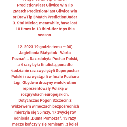
PredictionPiast Gliwice WinTip 
2Match PredictionPiast Gliwice Win 
or DrawTip 3Match PredictionUnder 
3. Stal Mielec, meanwhile, have lost 
10 times in 13 third-tier trips this 
season. 

12. 2023 19 godzin temu — 00) 
Jagiellonia Białystok - Warta 
Poznań... Raz zdobyła Puchar Polski, 
a 4 razy była finalistą, ponadto 
Łodzianie raz zwyciężyli Superpuchar 
Polski i raz wystąpili w finale Pucharu 
Ligi. Obydwie drużyny wielokrotnie 
reprezentowały Polskę w 
rozgrywkach europejskich. 
Dotychczas Pogoń Szczecin z 
Widzewem w meczach bezpośrednich 
mierzyła się 55 razy. 17 zwycięstw 
odniosła „Duma Pomorza”, 13 razy 
mecze kończyły się remisami, z kolei 