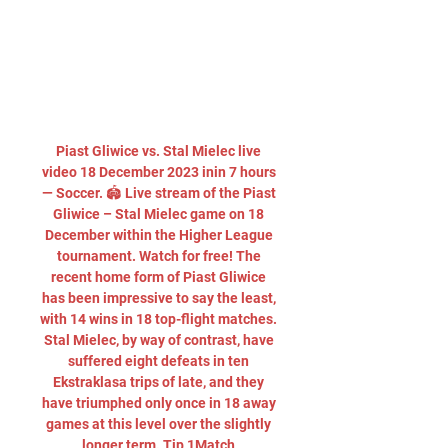
Piast Gliwice vs. Stal Mielec live 
video 18 December 2023 inin 7 hours 
— Soccer. 🏟️ Live stream of the Piast 
Gliwice – Stal Mielec game on 18 
December within the Higher League 
tournament. Watch for free! The 
recent home form of Piast Gliwice 
has been impressive to say the least, 
with 14 wins in 18 top-flight matches. 
Stal Mielec, by way of contrast, have 
suffered eight defeats in ten 
Ekstraklasa trips of late, and they 
have triumphed only once in 18 away 
games at this level over the slightly 
longer term. Tip 1Match 