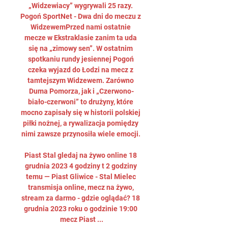
„Widzewiacy” wygrywali 25 razy. 
Pogoń SportNet - Dwa dni do meczu z 
WidzewemPrzed nami ostatnie 
mecze w Ekstraklasie zanim ta uda 
się na „zimowy sen”. W ostatnim 
spotkaniu rundy jesiennej Pogoń 
czeka wyjazd do Łodzi na mecz z 
tamtejszym Widzewem. Zarówno 
Duma Pomorza, jak i „Czerwono-
biało-czerwoni” to drużyny, które 
mocno zapisały się w historii polskiej 
piłki nożnej, a rywalizacja pomiędzy 
nimi zawsze przynosiła wiele emocji. 

Piast Stal gledaj na żywo online 18 
grudnia 2023 4 godziny t 2 godziny 
temu — Piast Gliwice - Stal Mielec 
transmisja online, mecz na żywo, 
stream za darmo - gdzie oglądać? 18 
grudnia 2023 roku o godzinie 19:00 
mecz Piast ...
