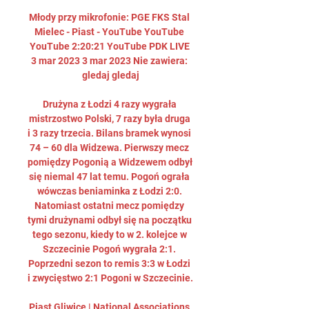
Młody przy mikrofonie: PGE FKS Stal 
Mielec - Piast - YouTube YouTube 
YouTube 2:20:21 YouTube PDK LIVE 
3 mar 2023 3 mar 2023 Nie zawiera: 
gledaj gledaj

Drużyna z Łodzi 4 razy wygrała 
mistrzostwo Polski, 7 razy była druga 
i 3 razy trzecia. Bilans bramek wynosi 
74 – 60 dla Widzewa. Pierwszy mecz 
pomiędzy Pogonią a Widzewem odbył 
się niemal 47 lat temu. Pogoń ograła 
wówczas beniaminka z Łodzi 2:0. 
Natomiast ostatni mecz pomiędzy 
tymi drużynami odbył się na początku 
tego sezonu, kiedy to w 2. kolejce w 
Szczecinie Pogoń wygrała 2:1. 
Poprzedni sezon to remis 3:3 w Łodzi 
i zwycięstwo 2:1 Pogoni w Szczecinie. 

Piast Gliwice | National Associations 