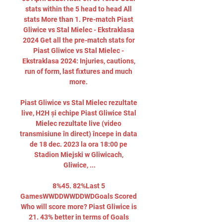
stats within the 5 head to head All 
stats More than 1. Pre-match Piast 
Gliwice vs Stal Mielec - Ekstraklasa 
2024 Get all the pre-match stats for 
Piast Gliwice vs Stal Mielec - 
Ekstraklasa 2024: Injuries, cautions, 
run of form, last fixtures and much 
more. 

Piast Gliwice vs Stal Mielec rezultate 
live, H2H și echipe Piast Gliwice Stal 
Mielec rezultate live (video 
transmisiune în direct) începe in data 
de 18 dec. 2023 la ora 18:00 pe 
Stadion Miejski w Gliwicach, 
Gliwice, ...

8%45. 82%Last 5 
GamesWWDDWWDDWDGoals Scored 
Who will score more? Piast Gliwice is 
21. 43% better in terms of Goals 