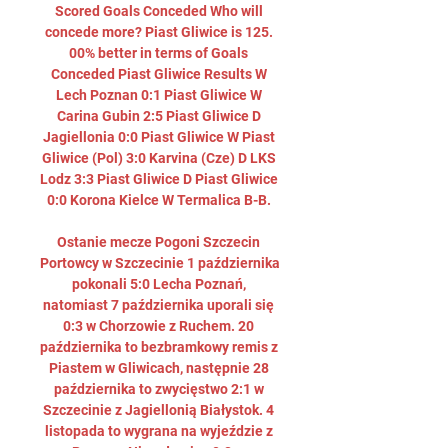
Scored Goals Conceded Who will 
concede more? Piast Gliwice is 125. 
00% better in terms of Goals 
Conceded Piast Gliwice Results W 
Lech Poznan 0:1 Piast Gliwice W 
Carina Gubin 2:5 Piast Gliwice D 
Jagiellonia 0:0 Piast Gliwice W Piast 
Gliwice (Pol) 3:0 Karvina (Cze) D LKS 
Lodz 3:3 Piast Gliwice D Piast Gliwice 
0:0 Korona Kielce W Termalica B-B. 

Ostanie mecze Pogoni Szczecin 
Portowcy w Szczecinie 1 października 
pokonali 5:0 Lecha Poznań, 
natomiast 7 października uporali się 
0:3 w Chorzowie z Ruchem. 20 
października to bezbramkowy remis z 
Piastem w Gliwicach, następnie 28 
października to zwycięstwo 2:1 w 
Szczecinie z Jagiellonią Białystok. 4 
listopada to wygrana na wyjeździe z 