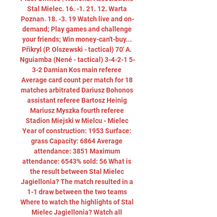
Stal Mielec. 16. -1. 21. 12. Warta 
Poznan. 18. -3. 19 Watch live and on-
demand; Play games and challenge 
your friends; Win money-can't-buy... 
Přikryl (P. Olszewski - tactical) 70' A. 
Nguiamba (Nené - tactical) 3-4-2-1 5-
3-2 Damian Kos main referee 
Average card count per match for 18 
matches arbitrated Dariusz Bohonos 
assistant referee Bartosz Heinig 
Mariusz Myszka fourth referee 
Stadion Miejski w Mielcu - Mielec 
Year of construction: 1953 Surface: 
grass Capacity: 6864 Average 
attendance: 3851 Maximum 
attendance: 6543% sold: 56 What is 
the result between Stal Mielec 
Jagiellonia? The match resulted in a 
1-1 draw between the two teams 
Where to watch the highlights of Stal 
Mielec Jagiellonia? Watch all 