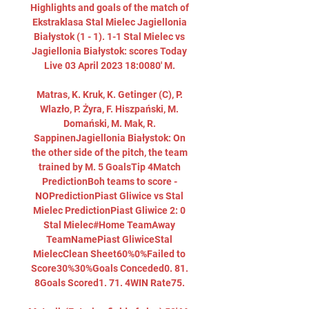
Highlights and goals of the match of 
Ekstraklasa Stal Mielec Jagiellonia 
Białystok (1 - 1). 1-1 Stal Mielec vs 
Jagiellonia Białystok: scores Today 
Live 03 April 2023 18:0080' M. 

Matras, K. Kruk, K. Getinger (C), P. 
Wlazło, P. Żyra, F. Hiszpański, M. 
Domański, M. Mak, R. 
SappinenJagiellonia Białystok: On 
the other side of the pitch, the team 
trained by M. 5 GoalsTip 4Match 
PredictionBoh teams to score - 
NOPredictionPiast Gliwice vs Stal 
Mielec PredictionPiast Gliwice 2: 0 
Stal Mielec#Home TeamAway 
TeamNamePiast GliwiceStal 
MielecClean Sheet60%0%Failed to 
Score30%30%Goals Conceded0. 81. 
8Goals Scored1. 71. 4WIN Rate75. 
