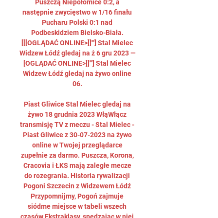
Puszczą Niepołomice 0:2, a 
następnie zwycięstwo w 1/16 finału 
Pucharu Polski 0:1 nad 
Podbeskidziem Bielsko-Biała. 
[[[OGLĄDAĆ ONLINE>]]'''] Stal Mielec 
Widzew Łódź gledaj na ż 6 gru 2023 — 
[OGLĄDAĆ ONLINE>]]'''] Stal Mielec 
Widzew Łódź gledaj na żywo online 
06. 

Piast Gliwice Stal Mielec gledaj na 
żywo 18 grudnia 2023 WłąWłącz 
transmisję TV z meczu - Stal Mielec - 
Piast Gliwice z 30-07-2023 na żywo 
online w Twojej przeglądarce 
zupełnie za darmo. Puszcza, Korona, 
Cracovia i ŁKS mają zaległe mecze 
do rozegrania. Historia rywalizacji 
Pogoni Szczecin z Widzewem Łódź 
Przypomnijmy, Pogoń zajmuje 
siódme miejsce w tabeli wszech 
czasów Ekstraklasy, spędzając w niej 