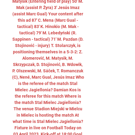
Matysik (Entering field of play) 50' M. 
Mak (assist P. Żyra) 3' Jesús Imaz 
(assist Marc Gual) Your content after 
this ad 87' C. Mena (Marc Gual - 
tactical) 83' K. Hinokio (M. Mak - 
tactical) 79' M. Lebedyński (R. 
Sappinen - tactical) 71' M. Pazdan (D. 
Stojinović - injury) T. Stolarczyk, is 
positioning themselves in a 5-3-2: Z. 
Alomerović, M. Matysik, M. 
Skrzypczak, D. Stojinović, B. Wdowik, 
P. Olszewski, M. Sáček, T. Romanczuk 
(C), Nené, Marc Gual, Jesús Imaz Who 
is the referee of the match Stal 
Mielec Jagiellonia? Damian Kos is 
the referee for this match Where is 
the match Stal Mielec Jagiellonia? 
The venue Stadion Miejski w Mielcu 
in Mielec is hosting the match At 
what time is Stal Mielec Jagiellonia? 
Fixture in live on Football Today on 
03 April 2023. Kick-off at 18:00 Goal 