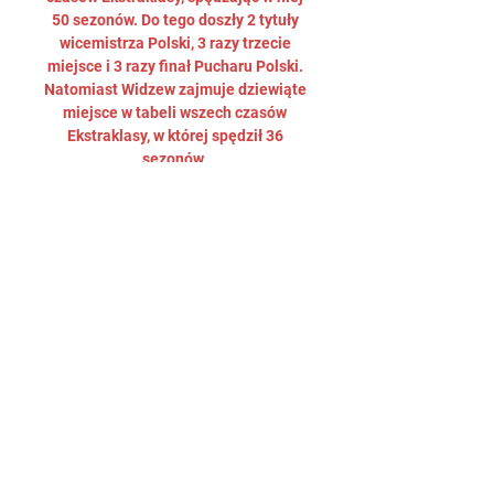
50 sezonów. Do tego doszły 2 tytuły 
wicemistrza Polski, 3 razy trzecie 
miejsce i 3 razy finał Pucharu Polski. 
Natomiast Widzew zajmuje dziewiąte 
miejsce w tabeli wszech czasów 
Ekstraklasy, w której spędził 36 
sezonów. 

Piast Gliwice Stal Mielec gledaj 18 
grudnia 2023 9 gru 2023 — Piast 
Gliwice Stal Mielec gledaj 18 grudnia 
2023 9 gru 2023 — [OGLĄDAĆ 
ONLINE=]]] Piast Gliwice Stal Mielec 
gledaj na żywo online 18 grudnia ...

Piast Gliwice - Stal Mielec - PKO BP 
Ekstraklasa - Piłka nożna 7 godzin 
temu — Eurosport to Twoje pierwsze 
źródło relacji z PKO BP Ekstraklasa. 
Sprawdź składy z Piast Gliwice - Stal 
Mielec i bądź na bieżąco z ...
