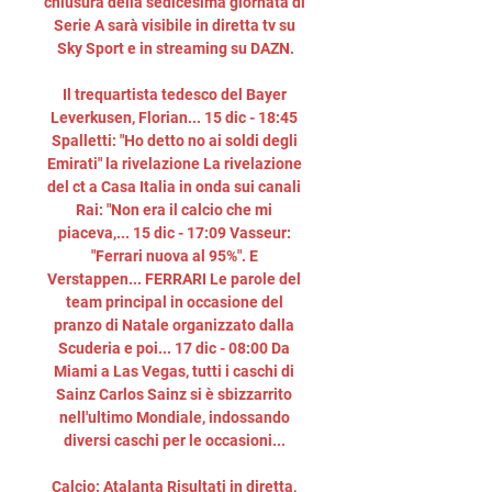
chiusura della sedicesima giornata di 
Serie A sarà visibile in diretta tv su 
Sky Sport e in streaming su DAZN.

Il trequartista tedesco del Bayer 
Leverkusen, Florian... 15 dic - 18:45 
Spalletti: "Ho detto no ai soldi degli 
Emirati" la rivelazione La rivelazione 
del ct a Casa Italia in onda sui canali 
Rai: "Non era il calcio che mi 
piaceva,... 15 dic - 17:09 Vasseur: 
"Ferrari nuova al 95%". E 
Verstappen... FERRARI Le parole del 
team principal in occasione del 
pranzo di Natale organizzato dalla 
Scuderia e poi... 17 dic - 08:00 Da 
Miami a Las Vegas, tutti i caschi di 
Sainz Carlos Sainz si è sbizzarrito 
nell'ultimo Mondiale, indossando 
diversi caschi per le occasioni... 

Calcio: Atalanta Risultati in diretta, 