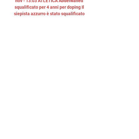
nov - 13:03 ATLETICA Abdelwahed 
squalificato per 4 anni per doping Il 
siepista azzurro è stato squalificato 
per quattro anni per violazione della 
normativa... 14 dic - 16:37 Storica 
Battocletti: argento agli Europei di 
cross Agli Europei di cross, nel fango 
di Bruxelles, Nadia Battocletti ha 
conquistato una storica... 10 dic - 
16:42 Tamberi: "Io portabandiera a 
Parigi? Da brividi" Presente ai 
Gazzetta Awards, Gian Marco 
Tamberi ha parlato così ai microfoni 
di Sky: "Il 2023 è... 

U.S. Salernitana 1919 | Squadra 
sportiva | Salerno 🎙️Inzaghi: “Tornare 
a combattere per dimostrare di 
essere all'altezza” Le parole del 
tecnico granata in vista di Atalanta - 
Salernitana