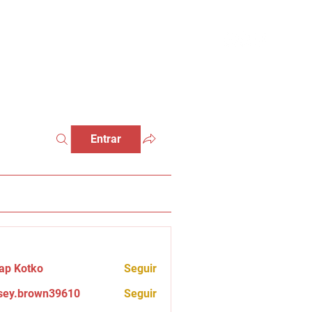
Entrar
ap Kotko
Seguir
sey.brown39610
Seguir
brown39610