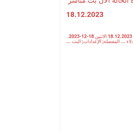
[[كرة القدم@@]##] سترة الحالة الان بث مباشر 
18.12.2023
قبل ٤٦ دقيقة — (مجرى) سترة الحالة البث المباشر 18.12.2023 الاثنين 18-12-2023. 
اء ... المفضلة; الإعدادات; البث ...