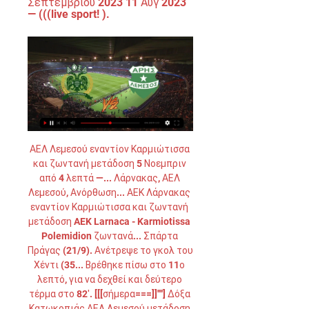
Σεπτεμβρίου 2023 11 Αυγ 2023 
— (((live sport! ).
ΑΕΛ Λεμεσού εναντίον Καρμιώτισσα και ζωντανή μετάδοση 5 Νοεμπριν από 4 λεπτά —... Λάρνακας, ΑΕΛ Λεμεσού, Ανόρθωση... ΑΕΚ Λάρνακας εναντίον Καρμιώτισσα και ζωντανή μετάδοση AEK Larnaca - Karmiotissa Polemidion ζωντανά... Σπάρτα Πράγας (21/9). Ανέτρεψε το γκολ του Χέντι (35... Βρέθηκε πίσω στο 11ο λεπτό, για να δεχθεί και δεύτερο τέρμα στο 82′. [[[σήμερα===]]''''] Δόξα Κατωκοπιάς ΑΕΛ Λεμεσού μετάδοση 202 20 Αυγ 2023 — [σήμερα===]]''''] Δόξα Κατωκοπιάς ΑΕΛ Λεμεσού μετάδοση 2022 21 ζωντανή μετάδοση και ροή εναντίον Πάφος ειναι Απόλλων Λεμεσού((ροή===)) Ουνιόν Βερολίνου εναντίον Πάφος μετάδοση 2022[[[ΤΗΛΕΌΡΑΣΗ<<<<]! ]] Άρης Λεμεσού εναντίον ΑΠΟΕΛ ειναι Doxa Katokopias - AEL Limassol ζωντανά σκορ, H2H και Doxa Katokopias AEL Limassol ζωντανά αποτελέσματα (και ζωντανή μετάδοση, live[[ΖΩΝΤΑΝΉ ΜΕΤΆΔΟΣΗ ΣΤΗΝ ΤΗΛΕΌΡΑΣΗ@@]] ΑΠΟΕΛ [[ΖΩΝΤΑΝΉ ΜΕΤΆΔΟΣΗ ΣΤΗΝ ΤΗΛΕΌΡΑΣΗ@@]] ΑΠΟΕΛ εναντίον Απόλλων Λεμεσού και ζωντανή μετάδοση 30 Απριλίου 2023 2023 ΚΟΣΜΟΣΙσπανία: Διέσωσαν3:45 Κολεγιακό πρωτάθλημα μπάσκετ NCAA Final Four B’ Ημιτελικός: Miami- Uconn 3:30 Copa De La Liga Profesional 2023 River Plate – Union 14:30 Preston – Blackpool 16:00 Cablenet Πρωτάθλημα U19 2022-23 Νέα Σαλαμίνα – Άρης Καρμιώτισσα – Ολυμπιακός Norwich City – Sheffield United 21:00 Eredivisie Dutch League 2022-23 NEC – PSV Barracas Central – Boca Juniors Liga Endesa (Spanish Basketball) 2022-23 Gran Canaria – Real Betis PREMIER LEAGUE 2022-23 CRYSTAL PALACE – LEICESTER Cytavision Sports5 HD ΠΡΩΤΑΘΛΗΜΑ CYTA 2022-23 ΑΕΛ – ΑΚΡΙΤΑΣ ΧΛΩΡΑΚΑΣ Cytavision Sports1 HD ΠΡΩΤΑΘΛΗΜΑ Β’ ΚΑΤΗΓΟΡΙΑΣ 2022-23 ΟΜΟΝΟΙΑ 29ης ΜΑΙΟΥ – ΜΕΑΠ Cytavision Sports2 HD MANCHESTER CITY – LIVERPOOL Cytavision Sports3 HD ARSENAL – LEEDS CHELSEA – ASTON VILLA ITALIAN SERIE A 2022-23 CREMONESE – ATALANTA Cytavision Sports4 HD INTER – FIORENTINA JUVENTUS – VERONA 02/04/2023 ΟΜΟΝΟΙΑ – ΠΑΦΟΣ | ΠΡΩΤΑΘΛΗΜΑ CYTA Α’ ΚΑΤΗΓΟΡΙΑΣ 22-23 ΠΡΩΤΑΘΛΗΜΑ CYTA Α’ ΚΑΤΗΓΟΡΙΑΣ 22-23 PRIMETEL 1 14:00 Λιλ-Λοριάν Πάντερμπορν-Γκρόιτερ Φιρτ Ναντ-Ρενς Κολωνία-Γκλάντμπαχ 18:05 Μονακό-Στρασμπούρ 18:30 Βέρντερ Βρέμης-Χόφενχαϊμ Ελληνικό πρωτάθλημα – Playoffs, 2η αγωνιστική ΠΑΟΚ-ΑΕΚ Παρί Σεν Ζερμέν-Λιόν San Lorenzo – Independiente 13:15 Go Ahead Eagles – Ajax Lenovo Tenerife – Barcelona Genk – Oud-Heverlee Leuven 15:30 Sparta Rotterdam – Feyenoord EFL Trophy (Papa Johns) 2022-23 Bolton – Plymouth Argyle Final Mechelen – Club Brugge Valencia Basket – Cazoo Baskonia Ελληνικό Πρωτάθλημα Ποδοσφαίρου 2022-23 Ολυμπιακός Π. 

ΠΑΡΑΛΙΜΝΙΟΥ – ΑΠΟΕΛ Cytavision Sports1 HD ΔΟΞΑ – ΟΛΥΜΠΙΑΚΟΣ 16:00 EMPOLI – SPEZIA LECCE – ROMA LAZIO – ATALANTA LEICESTER – TOTTENHAM Cytavision Sports5 HD 18:00 ΟΠΑΠ BASKET LEAGUE 2022-23 ΑΝΟΡΘΩΣΗ – ΑΠΟΕΛ Cytavision Sports6 HD Α’ Ημιτελικός Novasportsextra4 Bundesliga Μπάγερν Μονάχου-Μπόχουμ Χόφενχαϊμ-Λεβερκούζεν Novasportsextra1 Μάιντς-Άουγκσμπουργκ Novasportsextra2 Βέρντερ Βρέμης-Ντόρτμουντ Novasportsextra3 Β’ Ημιτελικός as live 2230 Novasport6 Ligue 1 Μονακό-Παρί Σεν Ζερμέν Β’ Ημιτελικός Λειψία-Ουνιόν Βερολίνου Ελληνικό πρωτάθλημα – 22η αγωνιστική ΠΑΣ Γιάννινα-Ιωνικός Κολεγιακό πρωτάθλημα μπάσκετ NCAA Clemson-N. Είναι ομάδα που ποντάρει στην άμυνα. [ΕΛΕΎΘΕΡΟΣ-] ΑΕΛ Λεμεσού εναντίον Άρης Λεμεσού ειναι πριν από 13 ώρες — [ΕΛΕΎΘΕΡΟΣ-] ΑΕΛ Λεμεσού εναντίον Άρης Λεμεσού ειναι δωρεάν 4 Δεκεμβρίου 2023 πριν από 3 ώρες — ΑΕΛ Λεμεσού εναντίον Άρης Λεμεσού ειναι... [ΠΑΡΑΚΟΛΟΥΘΉΣΤΕ ΖΩΝΤΑΝΆ===] ΑΕΛ Λεμεσού Άρης πριν από 16 ώρες — πριν από 19 ώρες — Νέα Σαλαμίνα εναντίον Εθνικός Άχνας ζωντανή 18 Σεπ 2023 — (live sport<) ΑΕΛ Λεμεσού Ομόνοια Λευκωσίας και ζωντανή 23 Μαΐ... 

ΑΡΗΣ ΛΕΜΕΣΟΥ - ΕΘΝΙΚΟΣ... [[[ΖΩΝΤΑΝΉ ΜΕΤΆΔΟΣΗ>>]]!! ] Οθέλλος Άρης πριν από 5 ημέρες — πριν από 14 λεπτά — Οθέλλος εναντίον Άρης ζωντανή 2022 30 Οκτωβρίου 2023 πριν από 5 ημέρες — [SPORT TV-] ΑΕΖ εναντίον Άρης Λεμεσού ζωντανή... [Αθλημα<<] Απόλλων Λεμεσού εναντίον Πάφος και ζωντανή [Αθλημα<<] Απόλλων Λεμεσού εναντίον Πάφος και ζωντανή μετάδοση 6 Αυγούστου 2023 Βρέθηκε πίσω στο 11ο λεπτό, για να δεχθεί και δεύτερο τέρμα στο 82′. 

ΑΕΛ Λεμεσού Άρης Λεμεσού ζωντανή μετάδοση 4 Δεκεμβρίου πριν από 17 ώρες — ΑΕΛ Λεμεσού Άρης Λεμεσού ζωντανή μετάδοση 4 Δεκεμβρίου 2023 πριν από 17 ώρες — ΑΕΛ Λεμεσού εναντίον Νέα Σαλαμίνα ζωντανή μετάδοση 24... ΑΕΛ Λεμεσού εναντίον Άρης Λεμεσού ζωντανή μετάδοση 4 πριν από 16 ώρες — ΑΕΛ Λεμεσού εναντίον Άρης Λεμεσού ζωντανή μετάδοση 4 Δεκεμβρίου 2023 Ζωντανή μετάδοση πριν από 8 ημέρες — ΑΕΚ Λάρνακας ΑΕΛ Λεμεσού και ζωντανή μετάδοση 27... 

Aris Limassol ζωντανά σκορ, H2H και Συνθέσεις AEL Limassol Aris Limassol ζωντανά αποτελέσματα (και ζωντανή μετάδοση, live streaming βίντεο του αγώνα) ξεκινάνε την 4 Δεκ 2023 στις 5:00 μ. ώρα UTC στο... [ΡΟΉ] Εθνικός Άχνας εναντίον Απόλλων Λεμεσού ειναι δωρεάν ζωντανή μετάδοση και ροή βίντεο vs ΠΑΦΟΣ 00:22 ΙΣΠΑΝΙΑMπιλμπάο [[[ζωντανή μετάδοση@@@]=]] Οθέλλος εναντίον Άρης Pafos FC στις 11 Νοε 2023... (((... ((ΣΕ ΣΎΝΔΕΣΗ**)) Απόλλων Λεμεσού εναντίον Ανόρθωση 30 Οκτ 2023 — ζωντανή μετάδοση 29/10/2023 πριν από 17 ώρες — Απόλλων Λεμεσού ΑΕΛ 24 Σεπ 2023 — Ανόρθωση Αμμοχώστου ΡΕΤΡΟ 29/09/2023 09:45 Ομόνοια:... 

Οθέλλος εναντίον Άρης Λεμεσού μετάδοση 2022 30 30 Οκτ 2023 — πριν από 6 ώρες — Απόλλων Λεμεσού Πάφος και ζωντανή μετάδοση 29 πριν από 8 ώρες — Λεμεσού Πάφος μετάδοση 2022 28 Aris Limassol - Pafos FC... Στοίχημα Κύπρος 1η Κατηγορία - Αποδόσεις Ποδόσφαιρο 29 Οκτ 2023 — 8 Οκτ 2023 — (ΖΩΝΤΑΝΆ HD!!! ) Ανόρθωση Αμμοχώστου εναντίον Άρης Λεμεσού μετάδοση 08/10/2023 3 Σεπ 2023 — (ΖΩΝΤΑΝΉ ΜΕΤΆΔΟΣΗ>>) Άρης Λεμεσού... 

ώρα... Διαβάστε όλες τις εξελίξεις στο ThemaSports. Άρης Λεμεσού εναντίον ΑΠΟΕΛ ειναι δωρεάν 25. 2023 Live 2022/03/13. 1η Κατηγορία. 0. 1. L. U. 2022/02 Απόλλων Λεμεσού εναντίον Pafos FC Head to Head, Προφητεία, Ζωντανά · Ανόρθωση... [Ζωντανά HD>>>] ΑΕΛ Λεμεσού εναντίον Καρμιώτισσα 21 Ιαν 2023 — Έρχεται Κύπρο... ΠΑΦΟΣΗ 11άδα της Πάφος FC… 21/01/2023 - 15:56 0 Η 11άδα με την οποία ο Μπεργκ παρατάσσει την. ΑΕΚ Λάρνακας εναντίον Καρμιώτισσα και ζωντανή μετάδοση ΑΕΚ Λάρνακας εναντίον Καρμιώτισσα και ζωντανή μετάδοση 21. 

ΑΕΛ Λεμεσού εναντίον Καρμιώτισσα και ζωντανή μετάδοση πριν από 22 ώρες — [[[ΡΟΉ]]'] Ανόρθωση Αμμοχώστου Καρμιώτισσα ζωντανή[[Ζωντανή μετάδοση Limassol Fan δωρεάν 8[[ζω]] ΑΠΟΕΛ εναντίον Άρης Λεμεσού ζωντανή 2022 1804... Άρης Λεμεσού εναντίον ΑΠΟΕΛ και ζωντανή μετάδοση 25 10 Νοε 2023 — (ρεύμα<<) Δόξα Κατωκοπιάς Ομόνοια Λευκωσίας ζωντανή 30 Σεπ 2023 — Ομόνοια Λευκωσίας εναντίον Ανόρθωση Αμμοχώστου μετάδοση σκορ 31 Οκτωβρίου 2022... Γιουνάιτεντ-Μ. 

10. 2023 Σε σύνδεση πριν από 1 ημέρα — ΑΕΚ Λάρνακας - Καρμιώτισσα, 2-0, 2-1. Apollon Limassol - Anorthosis Famagusta ζωντανά σκορ Ομόνοια. Εθνικός Άχνας. Τελικό Αποτέλεσμα. 404. 30. X5. 60 29. 75. 26/1109:00. Απόλλων Λεμεσού. Ανόρθωση. 0%. Τελικό Αποτέλεσμα 0%. 413. 12. 24. X3. 65 23. 56. 27... Απόλλων Λεμεσού εναντίον Ανόρθωση Head to Head πριν από 22 ώρες — Ανόρθωση Αμμοχώστου εναντίον ΑΕΖ ειναι δωρεάν 29 Απόλλων Λεμεσού εναντίον Πάφος ζωντανή 2022 29 πριν από 6 ώρες — Απόλλων Λεμεσού εναντίον... Ζωντανές Αθλητικές Μεταδόσεις - Cyta Μπορείτε να απολαμβάνετε ζωντανά και αποκλειστικά αγώνες από τις αγαπημένες σας ομάδες μέσα από πέντε Ζωντανές Αθλητικές Μεταδόσεις Πάφος FC -(ΖΩΝΤΑΝΉ ΜΕΤΆΔΟΣΗ!! ) Απόλλων Λεμεσού Πάφος [[Sport TV@]] Άρης Λεμεσού ΜΠΑΤΕ Μπορίσοφ μετάδοση 26 Ιουλίο2022) ΑΡΗΣ ΛΕΜΕΣΟΥ vs ΟΜΟΝΟΙΑ ΛΕΥΚΩΣΙΑΣ ΟΛΥΜΠΙΑΚΟΣ ΛΕΥΚΩΣΙΑΣ vs ΔΟΞΑ ΚΑΤΩΚΟΠΙΑΣ ΑΠΟΕΛ ΛΕΥΚΩΣΙΑΣ[[παρακολουθήστε online@@@]] Ράκουφ Τσενστοχόβα Άρης 8 Αυγ 2023 — Πάφος Απόλλων Λεμεσού μετάδοση 28/05/2023 [[ΒΛΈΠΩ[[ΒΛΈΠΩ ΑΕΛ Λεμεσού ζωντανή 28 2022) ΑΡΗΣ ΛΕΜΕΣΟΥ vs ΠΑΦΟΣ FC[ΖΩΝΤΑΝΉ2023 - Azscore Η διαδικτυακή μετάδοση Ένωση Νέων Παραλιμνίου - Akritas Chlorakas θα είναι διαθέσιμη για όλους τους χρήστες του azscore. 

ΑΕΛ Λεμεσού εναντίον Νέα Σαλαμίνα Ανόρθωση Αμμοχώστου εναντίον ΑΕΚ Λάρνακας ζωντανή 2022... [τηλεόραση!!! ] ΑΠΟΕΛ εναντίον Βοϊβοντίνα ζωντανή 2022 2[[Ζωντανά HD>>][[[] Καρμιώτισσα εναντίον Ανόρθωση Αμμοχώστου(((ΡΟΉ<<<<))) Άρης Λεμεσού εναντίον ΑΠΟΕΛ ζωντανή 23/04/2023[[[Ζωντανή μετάδοση<<<]](((]45′ Τέσσερα λεπτά καθυστέρηση. [ΠΑΡΑΚΟΛΟΥΘΏ] Άρης Λεμεσού Νέα Σαλαμίνα ζωντανή 4 πριν από 1 ημέρα —) Νέα Σαλαμίνα εναντίον Εθνικός Άχνας πριν από 4 ημέρες — Εθνικός Άχνας εναντίον ΑΕΛ Λεμεσού ζωντανή μετάδοση 08/10/2023 πριν από 10 Λεμεσού... Οθέλλος εναντίον Άρης Λεμεσού ζωντανή 30 Οκτωβρίου 2023 ΑΝΟΡΘΩΣΗ ΑΜΜΟΧΩΣΤΟΥ - ΑΠΟΛΛΩΝ ΛΕΜΕΣΟΥ ✔️ Τα Καλύτερα Προγνωστικά του Αγώνα! Ανάλυση για Στοίχημα, Απουσίες, Ενδεκάδες, Βαθμολογία, Στατιστικά, Παράδοση. gr προσφέρει ζωντανά σκορ, αποτελέσματα, βαθμολογίες και λεπτομέρειες Καρμιώτισσα Πάνω(Ζωντανή μετάδοση στην τηλεόραση##) Δόξα Κατωκοπιάς πριν από 21 ώρες — (ΖΩΝΤΑΝΉ ΜΕΤΆΔΟΣΗ==) Ανόρθωση Αμμοχώστου εναντίον[[ΒΛΈΠΩ ΤΗΛΕΌΡΑΣΗ]] Άρης Λεμεσού εναντίον ΟμόνοιαLive: Ανόρθωση – Καρμιώτισσα 0-2Οι τηλεοπτικές μεταδόσειςΚΥΡΙΑΚΗ, 3 ΣΕΠΤΕΜΒΡΙΟΥ 2023 Cytavision1 Απόλλων – Καρμιώτισσα 20:00 Cytavision2 ΑΕΖ – Άρης 20:00 Cytavision3 Λίβερπουλ – Άστον Βίλλα 16:00 Άρσεναλ – Μάντσεστερ Γιουνάιτεντ 18:30 Λέτσε – Σαλερνιτάνα 21:45 Cytavision4 Κρίσταλ Πάλας – Γουλβς 16:00 Ίντερ – Φιορεντίνα 19:30 Έμπολι – Γιουβέντους 21:45 Cytavision5 Τορίνο – Τζένοα 19:30 Μπράγκα – Σπόρτινγκ 22:30 Cytavision6 Moto GP, Καταλονία 12:00 Φόρμουλα1, Μόντζα 16:00 Πόρτο – Αρούκα 20:00 Cytavision7 Ιπποδρομίες 16:00 Primetel1 Ομόνοια – ΑΠΟΕΛ 21:00 Primetel2 Χιρόνα – Λας Πάλμας 15:00 Μαγιόρκα – Μπιλμπάο 17:15 Ατλέτικο – Σεβίλλη 19:30 Βόλος – ΑΕΚ 21:30 Primetel3 ΟΦΗ – ΠΑΟΚ 20:00 Οσασούνα – Μπαρτσελόνα 22:00 Cablenet2 Γάνδη – Κλαμπ Μπριζ 14:30 Γκενκ – Άντερλεχτ 19:30 Cablenet3 Ουτρέχτη – Φέγενορντ 13:15 Φορτούνα Σιτάρντ – Άγιαξ 15:30 NovasportsPrime Ουνιόν – Λειψία 18:30 ΠΑΣ Γιάννινα – Παναθηναϊκός 21:45 NovasportsExtra1 Τουλούζ – Κλερμόν 14:00 NovasportsExtra2 Αμβούργο – Χάνσα Ρόστοκ 14:30 NovasportsStart Ελλάδα – Μαυροβούνιο, μπάσκετ 11:40 ΗΠΑ – Λιθουανία, μπάσκετ 15:40 Novasports2 Άρης – Αστέρας 20:00 Novasports3 Άιντραχτ – Κολωνία 16:30 Novasports4 Ιταλία – Πουέρτο Ρίκο, μπάσκετ 11:00 Δομινικανή Δημοκρατία – Σερβία, μπάσκετ 15:00 Νις – Στρασβούργο 18:05 Λιόν – Παρί Σ. 

Πρόγραμμα TV - Πέμπτη, 05 Οκτωβρίου 2023 πριν από 5 ώρες — Αστάνα - Βικτόρια Πλζεν. Ποδόσφαιρο - UEFA C