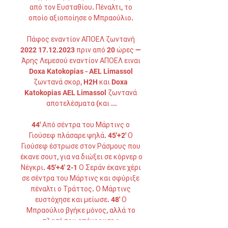
από τον Ευσταθίου. Πέναλτι, το 
οποίο αξιοποίησε ο Μπραούλιο. 

Πάφος εναντίον ΑΠΟΕΛ ζωντανή 
2022 17.12.2023 πριν από 20 ώρες — 
Άρης Λεμεσού εναντίον ΑΠΟΕΛ ειναι 
Doxa Katokopias - AEL Limassol 
ζωντανά σκορ, H2H και Doxa 
Katokopias AEL Limassol ζωντανά 
αποτελέσματα (και ...

44' Από σέντρα του Μάρτινς ο 
Γιούσεφ πλάσαρε ψηλά. 45'+2' Ο 
Γιούσεφ έστρωσε στον Ράσμους που 
έκανε σουτ, για να διώξει σε κόρνερ ο 
Νέγκρι. 45'+4' 2-1 Ο Σεράν έκανε χέρι 
σε σέντρα του Μάρτινς και σφύριξε 
πέναλτι ο Τράττος. Ο Μάρτινς 
ευστόχησε και μείωσε. 48' Ο 
Μπραούλιο βγήκε μόνος, αλλά το 
πλασέ του απέκρουσε ο 