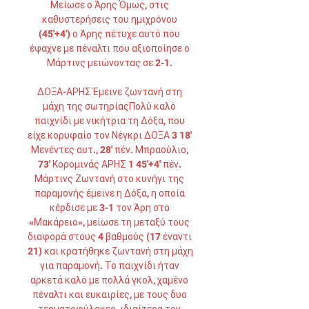
Μείωσε ο Άρης Όμως, στις 
καθυστερήσεις του ημιχρόνου 
(45'+4') ο Άρης πέτυχε αυτό που 
έψαχνε με πέναλτι που αξιοποίησε ο 
Μάρτινς μειώνοντας σε 2-1. 

ΔΟΞΑ-ΑΡΗΣ Έμεινε ζωντανή στη 
μάχη της σωτηρίαςΠολύ καλό 
παιχνίδι με νικήτρια τη Δόξα, που 
είχε κορυφαίο τον Νέγκρι ΔΟΞΑ 3 18' 
Μενέντες αυτ., 28' πέν. Μπραούλιο, 
73' Κορομινάς ΑΡΗΣ 1 45'+4' πέν. 
Μάρτινς Ζωντανή στο κυνήγι της 
παραμονής έμεινε η Δόξα, η οποία 
κέρδισε με 3-1 τον Άρη στο 
«Μακάρειο», μείωσε τη μεταξύ τους 
διαφορά στους 4 βαθμούς (17 έναντι 
21) και κρατήθηκε ζωντανή στη μάχη 
για παραμονή. Το παιχνίδι ήταν 
αρκετά καλό με πολλά γκολ, χαμένο 
πέναλτι και ευκαιρίες, με τους δυο 