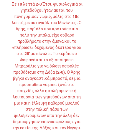
Σε 10 λεπτά 2-0 Έτσι, φυσιολογικά οι 
γηπεδούχοι ήταν αυτοί που 
πανηγύρισαν νωρίς, μόλις στο 18ο 
λεπτό, με αυτογκόλ του Μενέντες. Ο 
Άρης, παρ' όλο που κρατούσε πιο 
πολύ την μπάλα, είχε σοβαρά 
προβλήματα στην άμυνα και το 
«πλήρωσε» δεχόμενος δεύτερο γκολ 
στο 28' με πέναλτι. Το κέρδισε ο 
Φοφανά και το αξιοποίησε ο 
Μπραούλιο για να δώσει ασφαλές 
προβάδισμα στη Δόξα (2-0). Ο Άρης 
βγήκε αναγκαστικά μπροστά, σε μια 
προσπάθεια να μπει ξανά στο 
παιχνίδι, αλλά η καλή αμυντική 
λειτουργία των γηπεδούχων από τη 
μια και η έλλειψη καθαρού μυαλού 
στην τελική πάσα των 
φιλοξενουμένων από την άλλη δεν 
δημιούργησαν «πονοκεφάλους» για 
την εστία της Δόξας και τον Νέγκρι. 