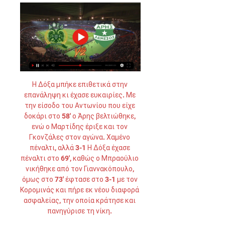
Η Δόξα μπήκε επιθετικά στην 
επανάληψη κι έχασε ευκαιρίες. Με 
την είσοδο του Αντωνίου που είχε 
δοκάρι στο 58' ο Άρης βελτιώθηκε, 
ενώ ο Μαρτίδης έριξε και τον 
Γκονζάλες στον αγώνα. Χαμένο 
πέναλτι, αλλά 3-1 Η Δόξα έχασε 
πέναλτι στο 69', καθώς ο Μπραούλιο 
νικήθηκε από τον Γιαννακόπουλο, 
όμως στο 73' έφτασε στο 3-1 με τον 
Κορομινάς και πήρε εκ νέου διαφορά 
ασφαλείας, την οποία κράτησε και 
πανηγύρισε τη νίκη. 
