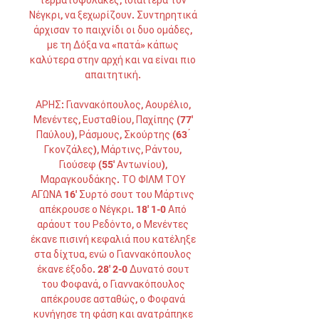
τερματοφύλακες, ιδιαίτερα τον 
Νέγκρι, να ξεχωρίζουν. Συντηρητικά 
άρχισαν το παιχνίδι οι δυο ομάδες, 
με τη Δόξα να «πατά» κάπως 
καλύτερα στην αρχή και να είναι πιο 
απαιτητική. 

ΑΡΗΣ: Γιαννακόπουλος, Αουρέλιο, 
Μενέντες, Ευσταθίου, Παχίπης (77' 
Παύλου), Ράσμους, Σκούρτης (63 ́ 
Γκονζάλες), Μάρτινς, Ράντου, 
Γιούσεφ (55' Αντωνίου), 
Μαραγκουδάκης. ΤΟ ΦΙΛΜ ΤΟΥ 
ΑΓΩΝΑ 16' Συρτό σουτ του Μάρτινς 
απέκρουσε ο Νέγκρι. 18' 1-0 Από 
αράουτ του Ρεδόντο, ο Μενέντες 
έκανε πισινή κεφαλιά που κατέληξε 
στα δίχτυα, ενώ ο Γιαννακόπουλος 
έκανε έξοδο. 28' 2-0 Δυνατό σουτ 
του Φοφανά, ο Γιαννακόπουλος 
απέκρουσε ασταθώς, ο Φοφανά 
κυνήγησε τη φάση και ανατράπηκε 