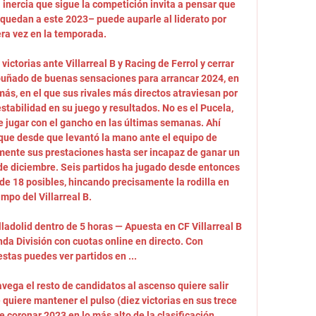
 inercia que sigue la competición invita a pensar que 
 quedan a este 2023– puede auparle al liderato por 
ra vez en la temporada. 

ctorias ante Villarreal B y Racing de Ferrol y cerrar 
puñado de buenas sensaciones para arrancar 2024, en 
, en el que sus rivales más directos atraviesan por 
tabilidad en su juego y resultados. No es el Pucela, 
ce jugar con el gancho en las últimas semanas. Ahí 
 que desde que levantó la mano ante el equipo de 
ente sus prestaciones hasta ser incapaz de ganar un 
de diciembre. Seis partidos ha jugado desde entonces 
de 18 posibles, hincando precisamente la rodilla en 
mpo del Villarreal B. 

ladolid dentro de 5 horas — Apuesta en CF Villarreal B 
da División con cuotas online en directo. Con 
as puedes ver partidos en ...

vega el resto de candidatos al ascenso quiere salir 
 quiere mantener el pulso (diez victorias en sus trece 
e coronar 2023 en lo más alto de la clasificación. 