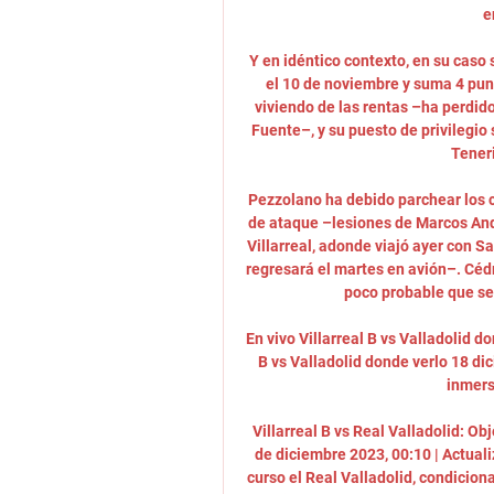
e
Y en idéntico contexto, en su caso
el 10 de noviembre y suma 4 punto
viviendo de las rentas –ha perdid
Fuente–, y su puesto de privilegio 
Teneri
Pezzolano ha debido parchear los c
de ataque –lesiones de Marcos André
Villarreal, adonde viajó ayer con Sa
regresará el martes en avión–. Cédri
poco probable que se 
En vivo Villarreal B vs Valladolid d
B vs Valladolid donde verlo 18 di
inmers
Villarreal B vs Real Valladolid: Obj
de diciembre 2023, 00:10 | Actual
curso el Real Valladolid, condicio