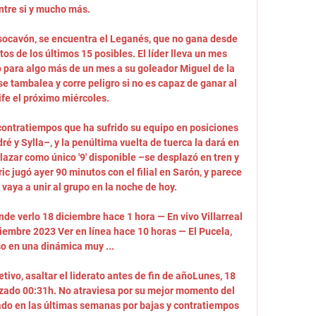
ntre si y mucho más.

 socavón, se encuentra el Leganés, que no gana desde 
s de los últimos 15 posibles. El líder lleva un mes 
o para algo más de un mes a su goleador Miguel de la 
se tambalea y corre peligro si no es capaz de ganar al 
fe el próximo miércoles. 

ontratiempos que ha sufrido su equipo en posiciones 
 y Sylla–, y la penúltima vuelta de tuerca la dará en 
lazar como único '9' disponible –se desplazó en tren y 
c jugó ayer 90 minutos con el filial en Sarón, y parece 
vaya a unir al grupo en la noche de hoy. 

onde verlo 18 diciembre hace 1 hora — En vivo Villarreal 
ciembre 2023 Ver en línea hace 10 horas — El Pucela, 
o en una dinámica muy ...

etivo, asaltar el liderato antes de fin de añoLunes, 18 
izado 00:31h. No atraviesa por su mejor momento del 
nado en las últimas semanas por bajas y contratiempos 