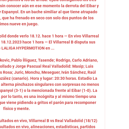
 sin conocer aún en ese momento la derrota del Eibar y 
 Espanyol. En un bache similiar al que tiene atrapado 
, que ha frenado en seco con solo dos puntos de los 
timos nueve en juego. 

olid donde verlo 18.12. hace 1 hora — En vivo Villarreal 
 18.12.2023 hace 1 hora — El Villarreal B disputa sus 
e LALIGA HYPERMOTION en ...

Lekovic, Pablo Íñiguez, Tasende; Rodrigo, Carlo Adriano, 
ollado y Jorge Pascual Real Valladolid: Masip; Luis 
s Rosa; Juric, Monchu, Meseguer, Iván Sánchez, Raúl 
zález (canario). Hora y lugar: 20:30 horas. Estadio La 
alterna pinchazos singulares con sorpresas no menos 
panyol (3-1) o la mencionada frente al Eibar (1-0). La 
por lo tanto, es una incógnita y al mismo tiempo una 
ue viene pidiendo a gritos el parón para recomponer 
físico y mente. 

ultados en vivo, Villarreal B vs Real Valladolid (18/12) 
sultados en vivo, alineaciones, estadísticas, partidos 