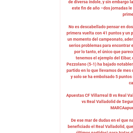
de diversa índole, y sin embargo la
este fin de año –dos jornadas le
prime
No es descabellado pensar en dos vi
primera vuelta con 41 puntos y un 
un momento del campeonato, además
serios problemas para encontrar es
por lo tanto, el único que pare
tenemos el ejemplo del Eibar,
Pezzolano (5-1) ha bajado notablem
partido en lo que llevamos de mes 
y solo se ha embolsado 5 puntos 
ca
Apuestas CF Villarreal B vs Real Val
vs Real Valladolid de Segun
MARCAapuest
De ese mar de dudas en el que na
beneficiado el Real Valladolid, que
últimos partidos) para tratar d