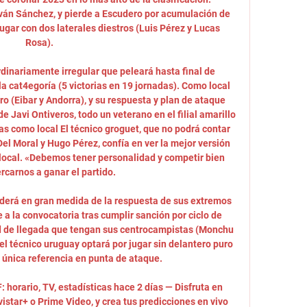
ván Sánchez, y pierde a Escudero por acumulación de 
 jugar con dos laterales diestros (Luis Pérez y Lucas 
Rosa). 

rdinariamente irregular que peleará hasta final de 
 cat4egoría (5 victorias en 19 jornadas). Como local 
ro (Eibar y Andorra), y su respuesta y plan de ataque 
 Javi Ontiveros, todo un veterano en el filial amarillo 
ías como local El técnico groguet, que no podrá contar 
el Moral y Hugo Pérez, confía en ver la mejor versión 
 local. «Debemos tener personalidad y competir bien 
rcarnos a ganar el partido. 

derá en gran medida de la respuesta de sus extremos 
a la convocatoria tras cumplir sanción por ciclo de 
ad de llegada que tengan sus centrocampistas (Monchu 
 el técnico uruguay optará por jugar sin delantero puro 
única referencia en punta de ataque. 

F: horario, TV, estadísticas hace 2 días — Disfruta en 
istar+ o Prime Video, y crea tus predicciones en vivo 