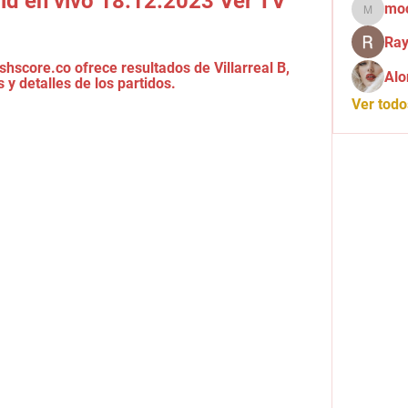
olid en vivo 18.12.2023 Ver TV
mo
mochid
Ray
shscore.co ofrece resultados de Villarreal B, 
Alo
s y detalles de los partidos.
Ver tod