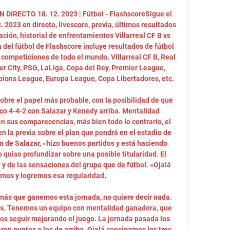
EN DIRECTO 18. 12. 2023 | Fútbol - FlashscoreSigue el 
. 2023 en directo, livescore, previa, últimos resultados 
mación, historial de enfrentamientos Villarreal CF B vs 
 del fútbol de Flashscore incluye resultados de fútbol 
 competiciones de todo el mundo. Villarreal CF B, Real 
r City, PSG, LaLiga, Copa del Rey, Premier League, 
pions League, Europa League, Copa Libertadores, etc. 

sobre el papel más probable, con la posibilidad de que 
co 4-4-2 con Salazar y Kenedy arriba. Mentalidad 
n sus comparecencias, más bien todo lo contrario, el 
n la previa sobre el plan que pondrá en el estadio de 
ón de Salazar, «hizo buenos partidos y está haciendo 
quiso profundizar sobre una posible titularidad. El 
y de las sensaciones del grupo que de fútbol. «Ojalá 
os y logremos esa regularidad. 

más que ganemos esta jornada, no quiere decir nada. 
os. Tenemos un equipo con mentalidad ganadora, que 
mos seguir mejorando el juego. La jornada pasada los 
ron puntos a los de arriba. Ojalá consigamos los tres 