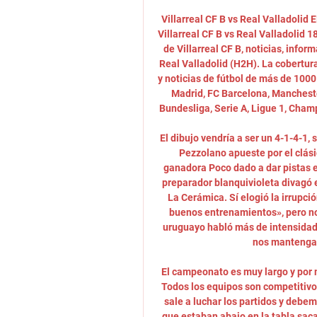
Villarreal CF B vs Real Valladolid 
Villarreal CF B vs Real Valladolid 18
de Villarreal CF B, noticias, infor
Real Valladolid (H2H). La cobertura
y noticias de fútbol de más de 1000
Madrid, FC Barcelona, Mancheste
Bundesliga, Serie A, Ligue 1, Cham
El dibujo vendría a ser un 4-1-4-1, 
Pezzolano apueste por el clási
ganadora Poco dado a dar pistas e
preparador blanquivioleta divagó e
La Cerámica. Sí elogió la irrupci
buenos entrenamientos», pero no 
uruguayo habló más de intensidad 
nos mantengam
El campeonato es muy largo y por 
Todos los equipos son competitiv
sale a luchar los partidos y debe
que estaban abajo en la tabla saca