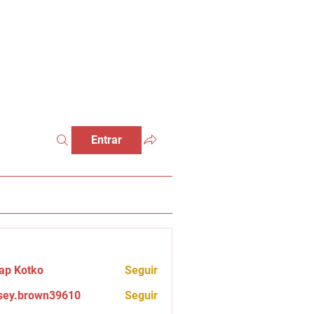
Entrar
ap Kotko
Seguir
sey.brown39610
Seguir
brown39610