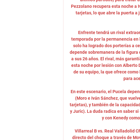
Pezzolano recupera esta noche a I
tarjetas, lo que abre la puerta a
Enfrente tendrá un rival extrao
temporada por la permanencia en la
solo ha logrado dos porterías a ce
depende sobremanera de la figura de
a sus 26 años. El rival, más garant
esta noche por lesión con Alberto D
de su equipo, la que ofrece como
para ace
En este escenario, el Pucela depen
(Moro e Iván Sánchez, que vuelve 
tarjetas), y también de la capacid
y Juric). La duda radica en saber si
y con Kenedy como 
Villarreal B vs. Real Valladolid C
directo del choque a través de Mov