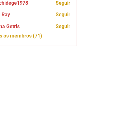
chidege1978
Seguir
ege1978
 Ray
Seguir
na Getris
Seguir
os os membros (71)