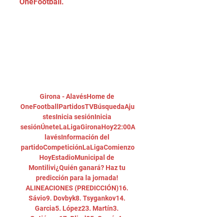
OneFootball.
Girona - AlavésHome de 
OneFootballPartidosTVBúsquedaAju
stesInicia sesiónInicia 
sesiónÚneteLaLigaGironaHoy22:00A
lavésInformación del 
partidoCompeticiónLaLigaComienzo
HoyEstadioMunicipal de 
Montilivi¿Quién ganará? Haz tu 
predicción para la jornada! 
ALINEACIONES (PREDICCIÓN)16. 
Sávio9. Dovbyk8. Tsygankov14. 
Garcia5. López23. Martín3. 