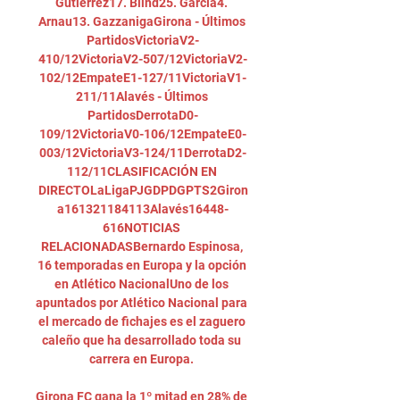
Gutiérrez17. Blind25. García4. 
Arnau13. GazzanigaGirona - Últimos 
PartidosVictoriaV2-
410/12VictoriaV2-507/12VictoriaV2-
102/12EmpateE1-127/11VictoriaV1-
211/11Alavés - Últimos 
PartidosDerrotaD0-
109/12VictoriaV0-106/12EmpateE0-
003/12VictoriaV3-124/11DerrotaD2-
112/11CLASIFICACIÓN EN 
DIRECTOLaLigaPJGDPDGPTS2Giron
a161321184113Alavés16448-
616NOTICIAS 
RELACIONADASBernardo Espinosa, 
16 temporadas en Europa y la opción 
en Atlético NacionalUno de los 
apuntados por Atlético Nacional para 
el mercado de fichajes es el zaguero 
caleño que ha desarrollado toda su 
carrera en Europa. 

Girona FC gana la 1º mitad en 28% de 