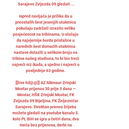
Sarajevo Zvijezda 09 gledati ...

Ispred navijača je prilika da u 
preostalih šest jesenjih utakmica 
pokušaju zadržati izrazito veliku 
posjećenost na tribinama. U slučaju 
da najvjernije bordo pristalice u 
narednih šest domaćih utakmica 
nastave dolaziti u velikom broju na 
tribine našeg stadiona, to bi bio treći 
najveći niz ikada, a ujedno i najveći u 
posljednje 63 godine. 

[[live hd@@]] AZ Alkmaar Zrinjski 
Mostar prijenos 30 prije 3 dana — 
Mostar, HŠK Zrinjski Mostar, FK 
Zvijezda 09 Bijeljina, FK Željezničar 
Sarajevo. Direktan prenos žrijeba 
možete gledati na youtube kanalu 5. 
kolo PL BiH se igra u četiri dana, dva 
meča bez prijenosa, derbi na 