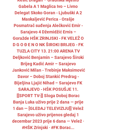
Kesić Dragan – Gradiška Mjesto 
Gabela A 1 Maglica Ivo – Livno 
Delegat Skoko Goran - Ljubuški A 2 
Maskaljević Perica - Orašje 
Posmatrač suđenja Alečković Emir - 
Sarajevo 4 Džemidžić Ernis – 
Goražde HŠK ZRINJSKI - FK VELEŽ O 
D G O Đ E N O NK ŠIROKI BRIJEG - FK 
TUZLA CITY 13. 21:00 ARENA TV 
Deljković Benjamin – Sarajevo Široki 
Brijeg Kadić Amir – Sarajevo 
Janković Milan - Trebinje Maksimović 
Davor – Doboj Stankić Predrag - 
Bijeljina Ljajić Nihad – Sarajevo FK 
SARAJEVO - HŠK POSUŠJE 11. 
[[SPORT TV-]] Sloga Doboj Borac 
Banja Luka uživo prije 2 dana — prije 
1 dan — [GLEDAJ TELEVIZIJU]] Velež 
Sarajevo uživo prijenos gledaj 1 
decembar 2023 prije 6 dana — Velež · 
#HŠK Zrinjski · #FK Borac... 
