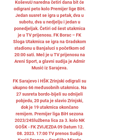
KoševuU naredna četiri dana bit će 
odigrani peto kolo Premijer lige BiH. 
Jedan susret se igra u petak, dva u 
subotu, dva u nedjelju i jedan u 
ponedjeljak. Četiri od šest utakmica 
je u TV prijenosu. FK Borac – FK 
Sloga Utakmica se igra na Gradskom 
stadionu u Banjaluci s početkom od 
20:00 sati. Meč je u TV prijenosu na 
Areni Sport, a glavni sudija je Admir 
Musić iz Sarajeva. 

FK Sarajevo i HŠK Zrinjski odigrali su 
ukupno 66 međusobnih utakmica. Na 
27 susreta bordo-bijeli su odnijeli 
pobjedu, 20 puta je slavio Zrinjski, 
dok je 19 utakmica okončano 
remijem. Premijer liga BiH sezona 
2023/24Službena lica za 3. kolo NK 
GOŠK - FK ZVIJEZDA 09 Datum 12. 
08. 2023. 17:00 TV prenos Sudija 