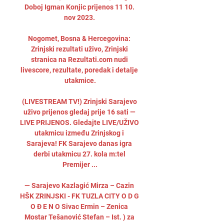
Doboj Igman Konjic prijenos 11 10. 
nov 2023. 

Nogomet, Bosna & Hercegovina: 
Zrinjski rezultati uživo, Zrinjski 
stranica na Rezultati.com nudi 
livescore, rezultate, poredak i detalje 
utakmice.

(LIVESTREAM TV!) Zrinjski Sarajevo 
uživo prijenos gledaj prije 16 sati — 
LIVE PRIJENOS. Gledajte LIVE/UŽIVO 
utakmicu između Zrinjskog i 
Sarajeva! FK Sarajevo danas igra 
derbi utakmicu 27. kola m:tel 
Premijer ...

— Sarajevo Kazlagić Mirza – Cazin 
HŠK ZRINJSKI - FK TUZLA CITY O D G 
O Đ E N O Sivac Ermin – Zenica 
Mostar Tešanović Stefan – Ist. ) za 