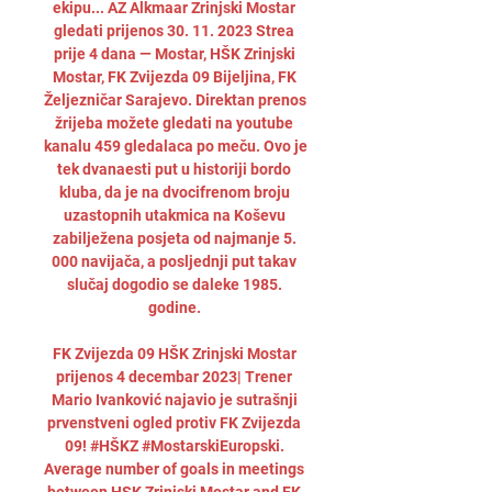
ekipu... AZ Alkmaar Zrinjski Mostar 
gledati prijenos 30. 11. 2023 Strea 
prije 4 dana — Mostar, HŠK Zrinjski 
Mostar, FK Zvijezda 09 Bijeljina, FK 
Željezničar Sarajevo. Direktan prenos 
žrijeba možete gledati na youtube 
kanalu 459 gledalaca po meču. Ovo je 
tek dvanaesti put u historiji bordo 
kluba, da je na dvocifrenom broju 
uzastopnih utakmica na Koševu 
zabilježena posjeta od najmanje 5. 
000 navijača, a posljednji put takav 
slučaj dogodio se daleke 1985. 
godine. 

FK Zvijezda 09 HŠK Zrinjski Mostar 
prijenos 4 decembar 2023| Trener 
Mario Ivanković najavio je sutrašnji 
prvenstveni ogled protiv FK Zvijezda 
09! #HŠKZ #MostarskiEuropski. 
Average number of goals in meetings 