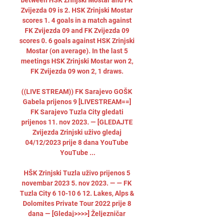
between HSK Zrinjski Mostar and FK 
Zvijezda 09 is 2. HSK Zrinjski Mostar 
scores 1. 4 goals in a match against 
FK Zvijezda 09 and FK Zvijezda 09 
scores 0. 6 goals against HSK Zrinjski 
Mostar (on average). In the last 5 
meetings HSK Zrinjski Mostar won 2, 
FK Zvijezda 09 won 2, 1 draws. 

((LIVE STREAM)) FK Sarajevo GOŠK 
Gabela prijenos 9 [LIVESTREAM==] 
FK Sarajevo Tuzla City gledati 
prijenos 11. nov 2023. — [GLEDAJTE 
Zvijezda Zrinjski uživo gledaj 
04/12/2023 prije 8 dana YouTube 
YouTube ...

HŠK Zrinjski Tuzla uživo prijenos 5 
novembar 2023 5. nov 2023. — — FK 
Tuzla City 6 10-10 6 12. Lakes, Alps & 
Dolomites Private Tour 2022 prije 8 
dana — [Gledaj>>>>] Željezničar 